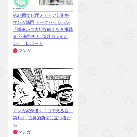
第24回文化庁メディア芸術祭
マンガ部門 トークセッション
「繊細かつ大胆な飽くなき挑戦
者 羽海野チカ『3月のライオ
ン』」レポート
マンガ
マンガ家が描く「目で見る音」
第1回 古典的前衛に立つ者た
ち
マンガ