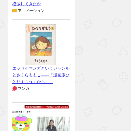
模倣してきたか
アニメーション
エッセイマンガというジャンル
とさくらももこ――『漫画版ひ
とりずもう』から――
マンガ