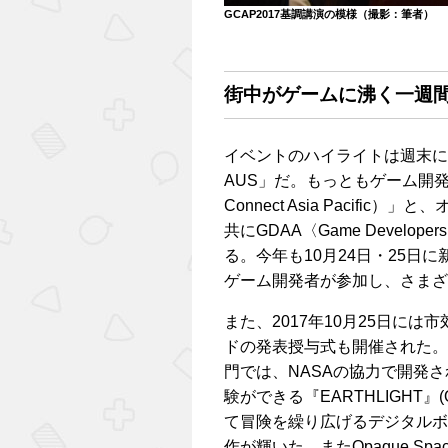
GCAP2017基調講演の模様（撮影：筆者）
街中がゲームに沸く一週
イベントのハイライトは週末に
AUS」だ。もっともゲーム開発
Connect Asia Pacif
共にGDAA〈Game Developers
る。今年も10月24日・25日
ゲーム開発者が参加し、さまざ
また、2017年10月25日に
ドの発表授与式も開催された。
門では、NASAの協力で開発
験ができる『EARTHLIGHT』
て冒険を繰り広げるデジタルボードゲーム『
作が輝いた。またOpaque S