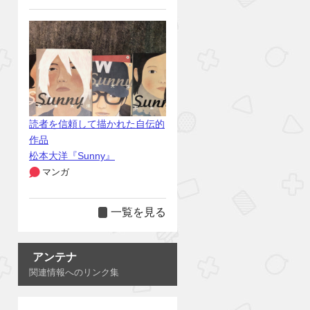
読者を信頼して描かれた自伝的
作品
松本大洋『Sunny』
マンガ
一覧を見る
アンテナ
関連情報へのリンク集