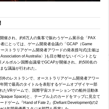
間
開催され、約6万人の集客で賑わうゲーム展示会「PAX
者にとっては、ゲーム開発者会議の「GCAP（Game
ic）」と、オーストラリアゲーム開発者アワードの発表授与式(主催は
 Association of Australia〉)も目が離せないイベントとな
に新メルボルン国際会議場でGCAPが開催され、約500名の
まな議論が行われた。
は市郊外のレストランで、オーストラリアゲーム開発者アワー
年間で最高のタイトルを表彰するゲームオブザイヤー部
されたVRゲームで、国際宇宙ステーションでの船外活動体
(Opaque Space)と、テーブル上のカードをマップに見立て
Hand of Fate 2』(Defiant Development)の2
paceは年間最優秀スタジオ部門も受賞した。