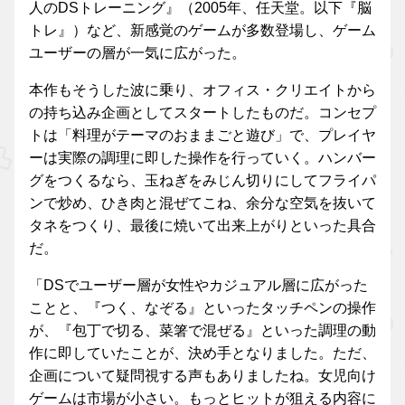
人のDSトレーニング』（2005年、任天堂。以下『脳
トレ』）など、新感覚のゲームが多数登場し、ゲーム
ユーザーの層が一気に広がった。
本作もそうした波に乗り、オフィス・クリエイトから
の持ち込み企画としてスタートしたものだ。コンセプ
トは「料理がテーマのおままごと遊び」で、プレイヤ
ーは実際の調理に即した操作を行っていく。ハンバー
グをつくるなら、玉ねぎをみじん切りにしてフライパ
ンで炒め、ひき肉と混ぜてこね、余分な空気を抜いて
タネをつくり、最後に焼いて出来上がりといった具合
だ。
「DSでユーザー層が女性やカジュアル層に広がった
ことと、『つく、なぞる』といったタッチペンの操作
が、『包丁で切る、菜箸で混ぜる』といった調理の動
作に即していたことが、決め手となりました。ただ、
企画について疑問視する声もありましたね。女児向け
ゲームは市場が小さい。もっとヒットが狙える内容に