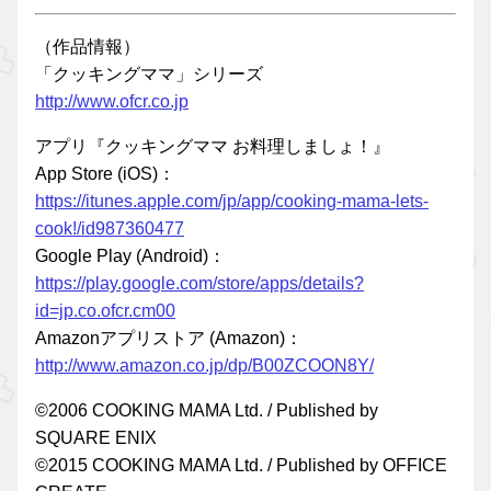
（作品情報）
「クッキングママ」シリーズ
http://www.ofcr.co.jp
アプリ『クッキングママ お料理しましょ！』
App Store (iOS)：
https://itunes.apple.com/jp/app/cooking-mama-lets-
cook!/id987360477
Google Play (Android)：
https://play.google.com/store/apps/details?
id=jp.co.ofcr.cm00
Amazonアプリストア (Amazon)：
http://www.amazon.co.jp/dp/B00ZCOON8Y/
©2006 COOKING MAMA Ltd. / Published by
SQUARE ENIX
©2015 COOKING MAMA Ltd. / Published by OFFICE