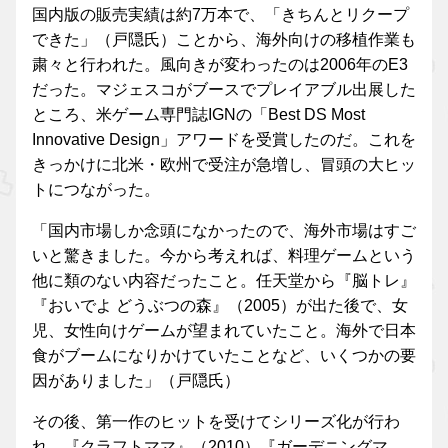
国内版の販売実績は約7万本で、「きちんとリクープ
できた」（戸隠氏）ことから、海外向けの移植作業も
粛々と行われた。風向きが変わったのは2006年のE3
だった。マジェスコがブースでプレイアブル出展した
ところ、米ゲーム専門誌IGNの「Best DS Most
Innovative Design」アワードを受賞したのだ。これを
きっかけに北米・欧州で受注が急増し、冒頭の大ヒッ
トにつながった。
「国内市場しか念頭になかったので、海外市場はすご
いと驚きました。今から考えれば、料理ゲームという
他に類のない内容だったこと。任天堂から『脳トレ』
『おいでよ どうぶつの森』（2005）が出た後で、女
児、女性向けゲームが望まれていたこと。海外で日本
食がブームになりかけていたことなど、いくつかの要
因がありました」（戸隠氏）
その後、第一作のヒットを受けてシリーズ化が行わ
れ、『クラフトママ』（2010）『ガーデニングマ