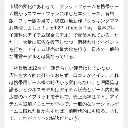
市場の変化にあわせて、プラットフォームを携帯ゲー
ム機からスマートフォンに移した本シリーズ。有料
版・フリー版を経て、現在は最新作『クッキングママ
お料理しましょ！』がF2P（Free to Play。基本プレ
イ無料のアイテム課金モデル）で配信されている。た
だし、大量に広告を投下しつつ、週替わりでイベント
を打ち、アイテム販売の最大化を狙う、日本で一般的
な運営モデルとは異なっている。
「社員数は12名で、運営らしい運営はしていない。
広告も大々的に打っておらず、口コミがメイン。これ
は携帯用ゲーム機の時代から変わらない」と戸隠氏は
語る。ビジネスモデルはアイテム販売とゲーム内動画
広告のハイブリッドモデルで、売上比率は半々。アイ
テムも追加メニューが中心で、一般的なソーシャルゲ
ームに慣れた目からすれば、前時代的にも映る。そし
て、これがヒットの秘訣だという。