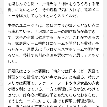
を楽しんでも良い。戸隠氏は「縁日をうろうろする感
覚」に近いという。その過程で気に入れば、追加メニ
ューを購入してもらうというスタイルだ。
本作のユニークさは、類似アプリがほとんどない点に
も表れている。「追加メニューの制作負荷が高すぎ
て、大半の企業は敬遠する」からだ。これができるの
も、家庭用ゲーム機向けにゲームを開発した蓄積があ
ったから。戸隠氏は「ゼロからスマホゲームで開発す
るなら、弊社でも別の企画を選択すると思う」とあか
した。
戸隠氏はヒットの要因に「海外では日本ほど、家庭で
料理をする習慣が少ない点がある」とも語る。特にア
メリカは顕著で、ファーストフードや冷凍食品の夕食
が幅を利かせている。一方で料理に関心がないわけで
はない。好奇心の旺盛な子どもたちならなおさらだ。
そうしたニーズに対して、誰でも簡単に料理が楽し
め、後片付けも不要な本作がピタリとはまった……そ