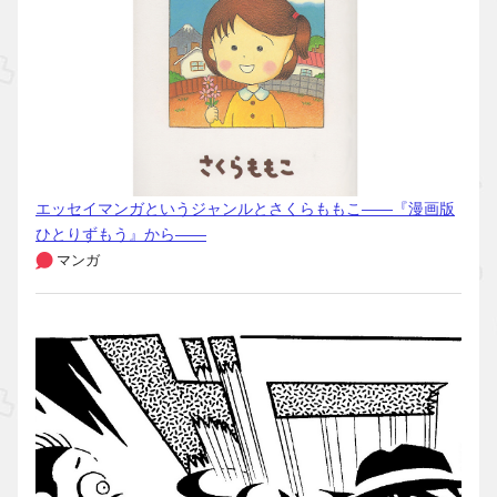
エッセイマンガというジャンルとさくらももこ――『漫画版
ひとりずもう』から――
マンガ