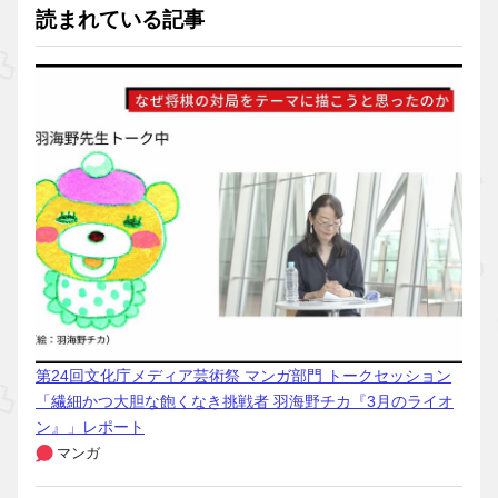
読まれている記事
第24回文化庁メディア芸術祭 マンガ部門 トークセッション
「繊細かつ大胆な飽くなき挑戦者 羽海野チカ『3月のライオ
ン』」レポート
マンガ