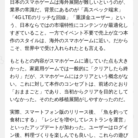
日本のスマホゲームは海外展開が難しいというのが、
業界の常識だ。背景にあるのが「高スペック端末」
「4G LTEのリッチな回線」「重課金ユーザー」とい
う、日本ならではの市場特性にコンテンツが最適化し
すぎていること。一方でイベント不要で売上が立つ本
作のスタイルは、海外のスマホゲームに近い。だから
こそ、世界中で受け入れられたとも言える。
もともとの内容がスマホゲームに適していた点も大き
かった。家庭用ゲームでは一般的に「クリアしたら終
わり」だが、スマホゲームにはクリアという概念がな
い。これに対して本作のコンセプトは、前述のとおり
「おままごと」であり、当初からクリアを目的として
いなかった。そのため移植展開がしやすかったのだ。
実際、スマートフォン版のリリース後、「魚を釣って
食材にする」「レシピを増やしてレストランを運営」
といったアップデートが加わった。ユーザーはログイ
ン後、料理づくりを楽しんでも良いし、これらの遊び