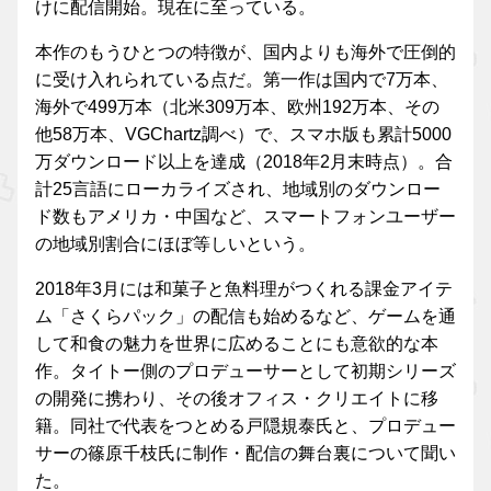
けに配信開始。現在に至っている。
本作のもうひとつの特徴が、国内よりも海外で圧倒的
に受け入れられている点だ。第一作は国内で7万本、
海外で499万本（北米309万本、欧州192万本、その
他58万本、VGChartz調べ）で、スマホ版も累計5000
万ダウンロード以上を達成（2018年2月末時点）。合
計25言語にローカライズされ、地域別のダウンロー
ド数もアメリカ・中国など、スマートフォンユーザー
の地域別割合にほぼ等しいという。
2018年3月には和菓子と魚料理がつくれる課金アイテ
ム「さくらパック」の配信も始めるなど、ゲームを通
して和食の魅力を世界に広めることにも意欲的な本
作。タイトー側のプロデューサーとして初期シリーズ
の開発に携わり、その後オフィス・クリエイトに移
籍。同社で代表をつとめる戸隠規泰氏と、プロデュー
サーの篠原千枝氏に制作・配信の舞台裏について聞い
た。