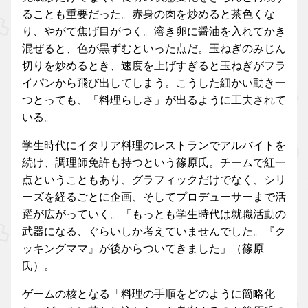
ることも重要だった。赤身の肉を炒めると茶色くな
り、やがて焦げ目がつく。溶き卵に醤油を入れてかき
混ぜると、色が黒ずむといった点だ。玉ねぎのみじん
切りを炒めるとき、速度を上げすぎると玉ねぎがフラ
イパンから飛び出してしまう。こうした細かい動き一
つとっても、「料理らしさ」が出るように工夫されて
いる。
学生時代にイタリア料理のレストランでアルバイトを
続け、調理師免許も持つという篠原氏。チームで紅一
点ということもあり、グラフィックだけでなく、シリ
ーズを経るごとに企画、そしてプロデューサーまで活
躍が広がっていく。「もっとも学生時代は就職活動の
武器になる、ぐらいしか考えていませんでした。『ク
ッキングママ』が後からついてきました」（篠原
氏）。
ゲームの核となる「料理の手順をどのように簡略化