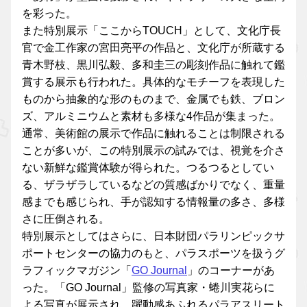
を彩った。
また特別展示「ここからTOUCH」として、文化庁長
官で金工作家の宮田亮平の作品と、文化庁が所蔵する
青木野枝、黒川弘毅、多和圭三の彫刻作品に触れて鑑
賞する展示も行われた。具体的なモチーフを表現した
ものから抽象的な形のものまで、金属でも鉄、ブロン
ズ、アルミニウムと素材も多様な4作品が集まった。
通常、美術館の展示で作品に触れることは制限される
ことが多いが、この特別展示の試みでは、視覚を介さ
ない新鮮な鑑賞体験が得られた。つるつるとしてい
る、ザラザラしているなどの質感ばかりでなく、重量
感までも感じられ、手が認知する情報量の多さ、多様
さに圧倒される。
特別展示としてはさらに、日本財団パラリンピックサ
ポートセンターの協力のもと、パラスポーツを扱うグ
ラフィックマガジン「
GO Journal
」のコーナーがあ
った。「GO Journal」監修の写真家・蜷川実花らに
よる写真が展示され、躍動感あふれるパラアスリート