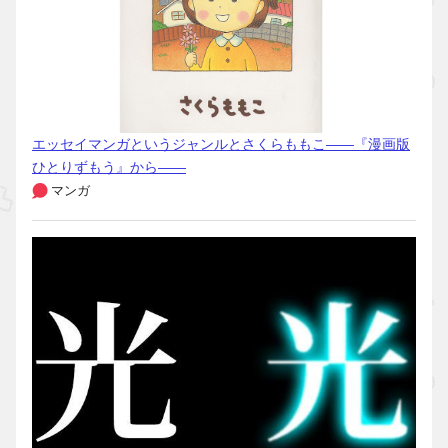
エッセイマンガというジャンルとさくらももこ――『漫画版
ひとりずもう』から――
マンガ