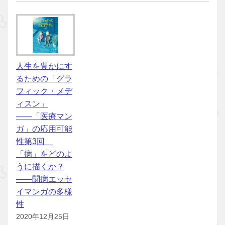
人生を豊かにす
るための「グラ
フィック・メデ
ィスン」
――「医療マン
ガ」の応用可能
性第3回
「病」をどのよ
うに描くか？
――闘病エッセ
イマンガの多様
性
2020年12月25日