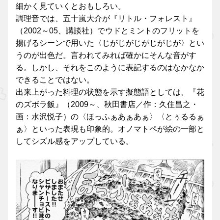
細かく見ていくとおもしろい。
調理音では、五十嵐大介が『リトル・フォレスト』
（2002～05、講談社）でウドとミントのフリットを
揚げるシーンで用いた〈じがじがじがじがじが〉とい
うのが出色だ。言われてみれば確かにそんな音がす
る。しかし、それをこのように表記するのはなかなか
できることではない。
出来上がった料理の状態を示す擬態語としては、『花
のズボラ飯』（2009～、秋田書店／作：久住昌之・
画：水沢悦子）の〈ほっふぁあぁあぁ〉〈とぅるるぁ
ぁ〉といった表現も印象的。オノマトペが絵の一部と
してシズル感をアップしている。