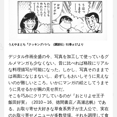
うえやまとち『クッキングパパ』（講談社）51巻ｐ17より
デジタル作画全盛の今、写真を加工して使っているグ
ルメマンガも少なくない。昔に比べれば格段にリアル
な料理描写が可能になった。しかし、写真そのままで
は画面になじまないし、必ずしもおいしそうに見えな
いのが難しいところ。いかにマンガの絵としてうまそ
うに見せるかが腕の見せ所だ。
そこを巧みにクリアしているのが『おとりよせ王子
飯田好実』（2010～16、徳間書店／高瀬志帆）であ
る。お取り寄せ大好きな草食系男子が主人公で、実在
のお取り寄せメニューが多数登場。それを調理して食