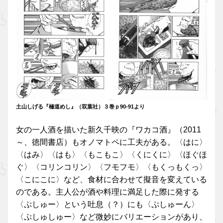
土山しげる『極道めし』（双葉社）３巻ｐ90-91より
女の一人酒を描いた新久千映の『ワカコ酒』（2011
～、徳間書店）もオノマトペに工夫がある。〈はに〉
〈はみ〉〈はも〉〈もこもこ〉〈くにくに〉〈ほぐほ
ぐ〉〈コリンコリン〉〈フモフモ〉〈もくっもくっ〉
〈こにこに〉など、食材に合わせて擬音を変えている
のである。主人公が酒や料理に満足した際に発する
〈ぷしゅー〉という吐息（？）にも〈ぷしゅーん〉
〈ぷしゅしゅー〉など微妙にバリエーションがあり、