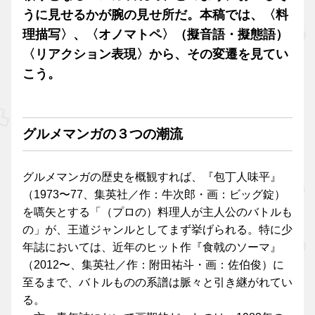
うに見せるかが腕の見せ所だ。本稿では、〈料
理描写〉、〈オノマトペ〉（擬音語・擬態語）
〈リアクション表現〉から、その変遷を見てい
こう。
グルメマンガの３つの潮流
グルメマンガの歴史を概観すれば、『包丁人味平』
（1973〜77、集英社／作：牛次郎・画：ビッグ錠）
を嚆矢とする「（プロの）料理人が主人公のバトルも
の」が、王道ジャンルとしてまず挙げられる。特に少
年誌においては、近年のヒット作『食戟のソーマ』
（2012〜、集英社／作：附田祐斗・画：佐伯俊）に
至るまで、バトルものの系譜は脈々と引き継がれてい
る。