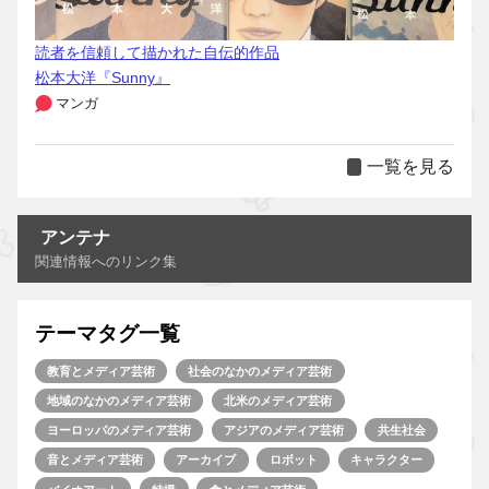
読者を信頼して描かれた自伝的作品
松本大洋『Sunny』
マンガ
一覧を見る
アンテナ
関連情報へのリンク集
テーマタグ一覧
教育とメディア芸術
社会のなかのメディア芸術
地域のなかのメディア芸術
北米のメディア芸術
ヨーロッパのメディア芸術
アジアのメディア芸術
共生社会
音とメディア芸術
アーカイブ
ロボット
キャラクター