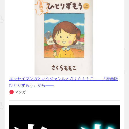
エッセイマンガというジャンルとさくらももこ――『漫画版
ひとりずもう』から――
マンガ