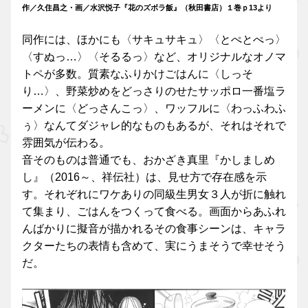
作／久住昌之・画／水沢悦子『花のズボラ飯』（秋田書店）１巻ｐ13より
同作には、ほかにも〈サキュサキュ〉〈とぺとぺっ〉
〈すぬっ…〉〈そるるっ〉など、オリジナルなオノマ
トペが多数。質素なふりかけごはんに〈しっそ
り…〉、野菜炒めをどっさりのせたサッポロ一番塩ラ
ーメンに〈どっさんこっ〉、ワッフルに〈わっふわふ
ぅ〉なんてダジャレ的なものもあるが、それはそれで
雰囲気が伝わる。
音そのものは普通でも、おかざき真里『かしましめ
し』（2016～、祥伝社）は、見せ方で存在感を示
す。それぞれにワケありの同級生男女３人が折に触れ
て集まり、ごはんをつくって食べる。画面からあふれ
んばかりに擬音が描かれるその食事シーンは、キャラ
クターたちの表情も含めて、実にうまそうで幸せそう
だ。