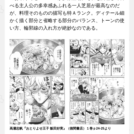
べる主人公の多幸感あふれる一人芝居が最高なのだ
が、料理そのものの描写も特Ａランク。ディテール細
かく描く部分と省略する部分のバランス、トーンの使
い方、輪郭線の入れ方が絶妙なのである。
高瀬志帆『おとりよせ王子 飯田好実』（徳間書店）１巻ｐ24-25より