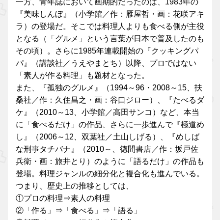
一方、青年誌において画期的だったのは、1983年の
『美味しんぼ』（小学館／作：雁屋哲・画：花咲アキ
ラ）の登場だ。そこでは料理人よりも食べる側が主役
となる（「グルメ」という言葉が日本で普及したのも
その頃）。さらに1985年連載開始の『クッキングパ
パ』（講談社／うえやまとち）以降、プロではない
「素人が作る料理」も題材となった。
また、『孤独のグルメ』（1994～96・2008～15、扶
桑社／作：久住昌之・画：谷口ジロー）、『たべるダ
ケ』（2010～13、小学館／高田サンコ）など、本当
に「食べるだけ」の作品、さらに一歩進んで『極道め
し』（2006～12、双葉社／土山しげる）、『めしば
な刑事タチバナ』（2010～、徳間書店／作：坂戸佐
兵衛・画：旅井とり）のように「語るだけ」の作品も
登場。料理ジャンルの細分化と複合化も進んでいる。
つまり、歴史上の推移としては、
①プロの料理⇒素人の料理
②「作る」⇒「食べる」⇒「語る」