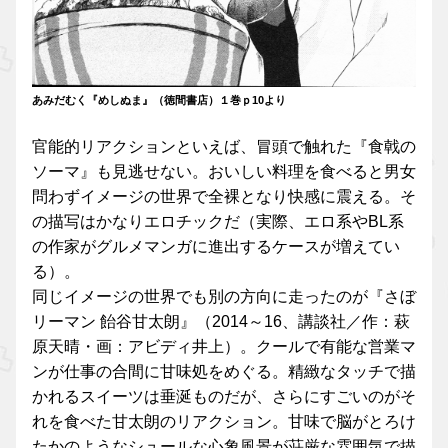
あみだむく『めしぬま』（徳間書店）１巻ｐ10より
官能的リアクションといえば、冒頭で触れた『食戟の
ソーマ』も見逃せない。おいしい料理を食べると男女
問わずイメージの世界で全裸となり快感に震える。そ
の描写はかなりエロチックだ（実際、エロ系やBL系
の作家がグルメマンガに進出するケースが増えてい
る）。
同じイメージの世界でも別の方向に走ったのが『さぼ
リーマン 飴谷甘太朗』（2014～16、講談社／作：萩
原天晴・画：アビディ井上）。クールで有能な営業マ
ンが仕事の合間に甘味処をめぐる。精緻なタッチで描
かれるスイーツは垂涎ものだが、さらにすごいのがそ
れを食べた甘太朗のリアクション。甘味で脳がとろけ
たかのようなシュールな心象風景が荘厳な雰囲気で描