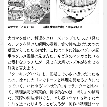
寺沢大介『ミスター味っ子』（講談社漫画文庫）１巻ｐ.29より
大ゴマを使い、料理をクローズアップでたっぷり見せ
る。フタを開けた瞬間の湯気、箸で持ち上げたカツの
断面からしたたる肉汁。これはまさに雑誌のグルメ記
事やグルメ番組の見せ方だ。今どきのマンガと比べる
と素朴なタッチだが、見せ方次第でシズル感を出せる
好例と言えよう。
『クッキングパパ』も、初期こそ小さい扱いだったも
のの、徐々に大ゴマでドーンと料理を見せるようにな
っていく。いわゆる“マンガ的”なキャラクターと比べ
て、料理描写は写実的。特徴的なのは「照り」の描写
だ。実際の料理撮影でも、照り感（ツヤ）を出すため
に油を塗ったりすることがあるが、同作の料理はツヤ