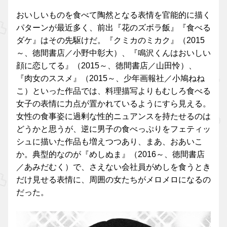
おいしいものを食べて陶然となる表情を官能的に描く
パターンが最近多く、前出『花のズボラ飯』『食べる
ダケ』はその先駆けだ。『クミカのミカク』（2015
～、徳間書店／小野中彰大）、『鳴沢くんはおいしい
顔に恋してる』（2015～、徳間書店／山田怜）、
『肉女のススメ』（2015～、少年画報社／小鳩ねね
こ）といった作品では、料理描写よりもむしろ食べる
女子の表情に力点が置かれているようにすら見える。
女性の食事姿に過剰な性的ニュアンスを持たせるのは
どうかと思うが、逆に男子の食べっぷりをフェティッ
シュに描いた作品も増えつつあり、まあ、おあいこ
か。典型的なのが『めしぬま』（2016～、徳間書店
／あみだむく）で、さえない会社員がめしを食うとき
だけ見せる表情に、周囲の女たちがメロメロになるの
だった。