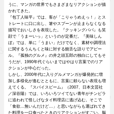
うに、マンガの世界でもさまざまなリアクションが描
かれてきた。
『包丁人味平』では、客が「こりゃうめえっ！」とス
トレートに口に出し、箸やスプーンが止まらなくなる
描写でおいしさを表現した。『クッキングパパ』も笑
顔で「うまーいっ」というのが定番だ。『美味しん
ぼ』では、単に「うまい」だけでなく、素材や調理法
に関するうんちくと味に対する饒舌な語りでアピー
ル。『孤独のグルメ』の井之頭五郎の独白にしてもそ
うだが、1990年代ぐらいまではやはり言葉でのリア
クションが中心だった。
しかし、2000年代に入りグルメマンガが爆発的に増
加し多様化が進むとともに、言葉に頼らない表現も増
えてくる。『スパイスビーム』（2007、日本文芸社
／深谷陽）では、いろいろツイてない青年がチンピラ
に追われて怪しげなタイ料理店に逃げ込む。そこで
「食欲…無いんだけど…」と思いながらも運ばれてき
た料理を一口食べたときのリアクションがすごい。脳