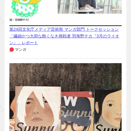
第24回文化庁メディア芸術祭 マンガ部門 トークセッション
「繊細かつ大胆な飽くなき挑戦者 羽海野チカ『3月のライオ
ン』」レポート
マンガ