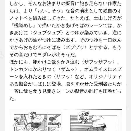
しかし、そんなお決まりの擬音に飽き足らない作家た
ちは、より「おいしそう」な音の演出として独自のオ
ノマトペを編み出してきた。たとえば、土山しげるが
『極道めし』で描いたかきあげそばのシーンでは、か
きあげに〈ジュブジュブ〉とつゆが染みていき、逆に
かきあげの油がつゆに染み出す。そのつゆを一口飲ん
でからおもむろにそばを〈ズゾゾッ〉とすする。もう
その音だけでヨダレが出そうだ。
ほかにも、卵かけご飯をかき込む〈ザフッザフッ〉、
トンカツにかぶりつく〈ザムッ〉、オムライスにスプ
ーンを入れたときの〈サフッ〉など、オリジナリティ
ある擬音がしばしば登場。腹をすかせた受刑者たちが
一斉に飯を食う見開きシーンの擬音の乱打も圧巻だっ
た。