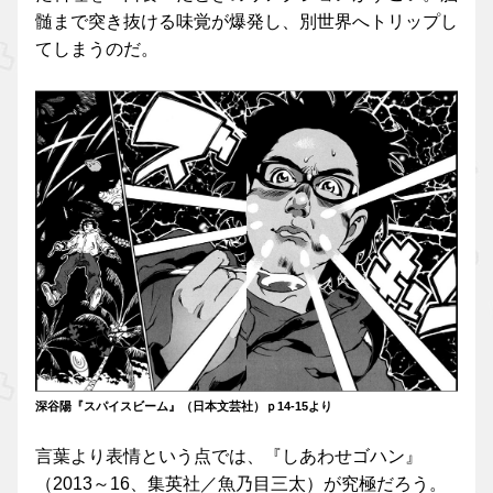
髄まで突き抜ける味覚が爆発し、別世界へトリップし
てしまうのだ。
深谷陽『スパイスビーム』（日本文芸社）ｐ14-15より
言葉より表情という点では、『しあわせゴハン』
（2013～16、集英社／魚乃目三太）が究極だろう。