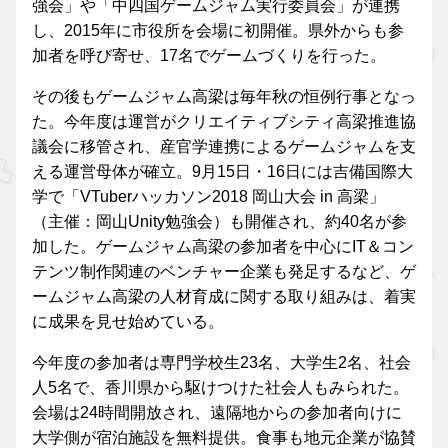
強会」や「中四国ゲームジャム実行委員会」が連携
し、2015年に市役所を会場に初開催。県外からも参
加者を呼び寄せ、17名でゲームづくりを行った。
その後もゲームジャム高梁は毎年秋の恒例行事となっ
た。今年度は運営がクリエイティブシティ高梁推進協
議会に移管され、産官学連携によるゲームジャムを支
える運営母体が確立。9月15日・16日には吉備国際大
学で「VTuberハッカソン2018 岡山大会 in 高梁」
（主催：岡山Unity勉強会）も開催され、約40名が参
加した。ゲームジャム高梁の参加者を中心にIT＆コン
テンツ制作関連のベンチャー企業も発足するなど、ゲ
ームジャム高梁の人材育成に関する取り組みは、着実
に成果を見せ始めている。
今年度の参加者は専門学校生23名、大学生2名、社会
人5名で、香川県から駆けつけた社会人もみられた。
会場は24時間開放され、遠隔地からの参加者向けに
大学側が宿泊施設を無料提供。食事も地元企業が協賛