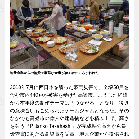
地元企業からの協賛で豪華な食事が参加者にふるまわれた
2018年7月に西日本を襲った豪雨災害で、全壊58戸を
含む市内440戸が被害を受けた高梁市。こうした経緯
から本年度の制作テーマは「つながる」となり、復興
の意味合いもこめられたゲームジャムとなった。その
なかでも高梁市の偉人や建造物などを積み上げ、高さ
を競う『Pittanko Takahashi』が完成度の高さから最
優秀賞にあたる高梁賞を受賞。地元企業から提供され