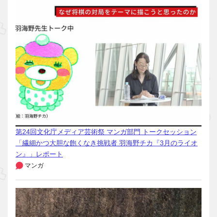
第24回文化庁メディア芸術祭 マンガ部門 トークセッション
「繊細かつ大胆な飽くなき挑戦者 羽海野チカ『3月のライオ
ン』」レポート
マンガ