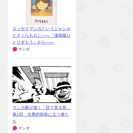
エッセイマンガというジャンル
とさくらももこ――『漫画版ひ
とりずもう』から――
マンガ
マンガ家が描く「目で見る音」
第1回 古典的前衛に立つ者た
ち
マンガ