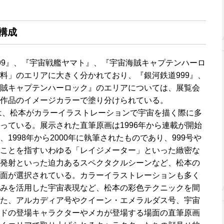
構成
99』、『宇宙戦艦ヤマト』、『宇宙海賊キャプテンハーロ
料」のエリアに大きく分かれており、『銀河鉄道999』、
賊キャプテンハーロック』のエリアについては、展覧会
作品のイメージカラーで塗り分けられている。
アは、松本がカラーイラストレーションで宇宙を描く際に多
っている。展示された直筆原画は1996年から連載が開始
1998年から2000年に執筆されたものであり、999号や
ことを指すいわゆる「レイジメーター」といった緻密な
発射といった迫力あるスペクタクルシーンなど、松本の
面が選択されている。カラーイラストレーションも多く
みを活用した宇宙表現など、松本の彩色テクニックを間
た、アルカディア号やクイーン・エメラルダス号、宇宙
ドの登場キャラクターやメカが登場する場面の直筆原画