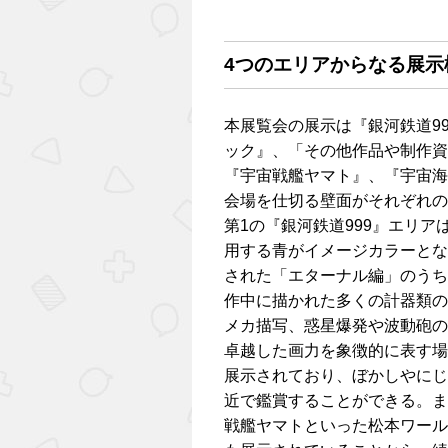
4つのエリアからなる展示
本展覧会の展示は『銀河鉄道9
ック』、「その他作品や制作資
『宇宙戦艦ヤマト』、『宇宙海
会場を仕切る壁面がそれぞれの
第1の『銀河鉄道999』エリ
用する青がイメージカラーとな
された「エターナル編」のうち、
作中に描かれた多くの計器類の
メカ描写、惑星爆発や波動砲の
卓越した画力を象徴的に表す場
展示されており、ぼかしやにじ
近で鑑賞することができる。ま
戦艦ヤマトといった松本ワール