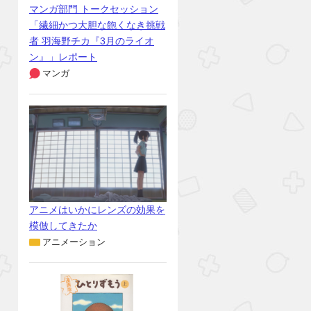
マンガ部門 トークセッション
「繊細かつ大胆な飽くなき挑戦
者 羽海野チカ『3月のライオ
ン』」レポート
マンガ
アニメはいかにレンズの効果を
模倣してきたか
アニメーション