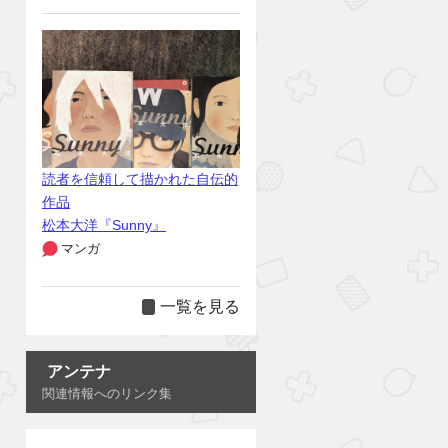
読者を信頼して描かれた自伝的
作品
松本大洋『Sunny』
マンガ
一覧を見る
アンテナ
関連情報へのリンク集