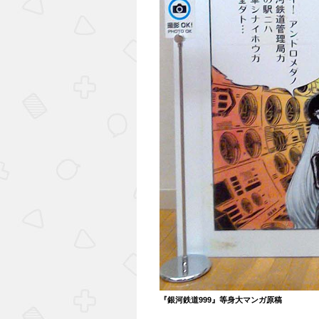
『銀河鉄道999』等身大マンガ原稿