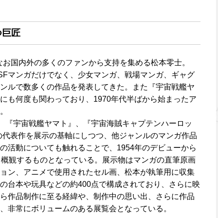
つ巨匠
、今なお国内外の多くのファンから支持を集める松本零士。
るSFマンガだけでなく、少女マンガ、戦場マンガ、ギャグ
ンルで数多くの作品を発表してきた。また『宇宙戦艦ヤ
にも何度も関わっており、1970年代半ばから始まったア
。
』、『宇宙戦艦ヤマト』、『宇宙海賊キャプテンハーロッ
の代表作を展示の基軸にしつつ、他ジャンルのマンガ作品
の活動についても触れることで、1954年のデビューから
を概観するものとなっている。展示物はマンガの直筆原画
ョン、アニメで使用されたセル画、松本が執筆用に収集
の台本や玩具などの約400点で構成されており、さらに映
ら作品制作に至る経緯や、制作中の思い出、さらに作品
、非常にボリュームのある展覧会となっている。