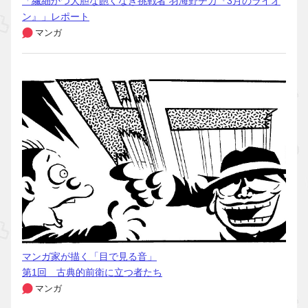
「繊細かつ大胆な飽くなき挑戦者 羽海野チカ『3月のライオ
ン』」レポート
マンガ
マンガ家が描く「目で見る音」
第1回 古典的前衛に立つ者たち
マンガ