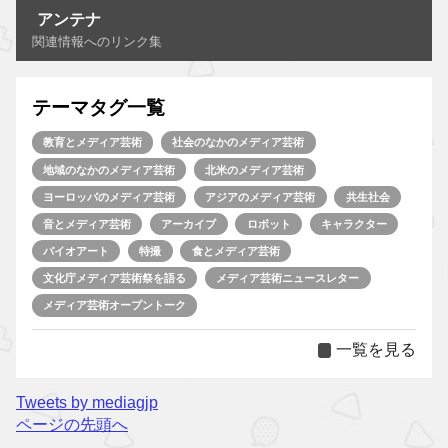
アンテナ
関連情報へのリンク集
テーマタグ一覧
教育とメディア芸術
社会のなかのメディア芸術
地域のなかのメディア芸術
北米のメディア芸術
ヨーロッパのメディア芸術
アジアのメディア芸術
共生社会
音とメディア芸術
アーカイブ
ロボット
キャラクター
バイオアート
特撮
食とメディア芸術
文化庁メディア芸術祭を語る
メディア芸術ニュースレター
メディア芸術オープントーク
一覧を見る
Tweets by mediagjp
ページの先頭へ