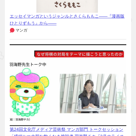
エッセイマンガというジャンルとさくらももこ――『漫画版
ひとりずもう』から――
マンガ
第24回文化庁メディア芸術祭 マンガ部門 トークセッション