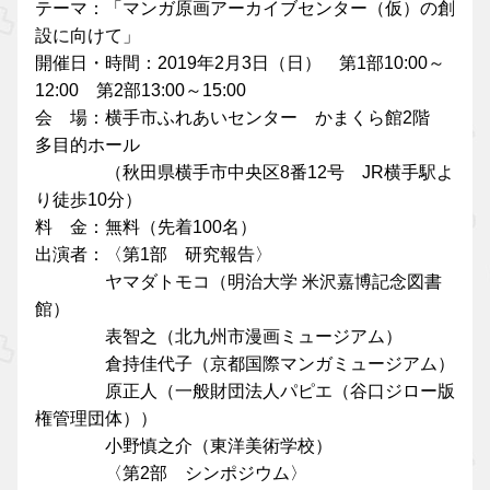
テーマ：「マンガ原画アーカイブセンター（仮）の創
設に向けて」
開催日・時間：2019年2月3日（日） 第1部10:00～
12:00 第2部13:00～15:00
会 場：横手市ふれあいセンター かまくら館2階
多目的ホール
（秋田県横手市中央区8番12号 JR横手駅よ
り徒歩10分）
料 金：無料（先着100名）
出演者：〈第1部 研究報告〉
ヤマダトモコ（明治大学 米沢嘉博記念図書
館）
表智之（北九州市漫画ミュージアム）
倉持佳代子（京都国際マンガミュージアム）
原正人（一般財団法人パピエ（谷口ジロー版
権管理団体））
小野慎之介（東洋美術学校）
〈第2部 シンポジウム〉