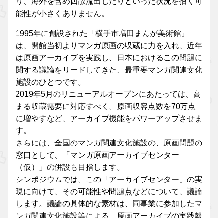
り、海外を含め四散流出したりといった状況を招く可
能性が小さくありません。
1995年に創設された「横手市増田まんが美術館」
は、開館当初よりマンガ原画の収蔵に力を入れ、近年
は原画アーカイブを実践し、日本におけるこの問題に
関する議論をリードしてきた、最重要マンガ関連文化
施設のひとつです。
2019年5月のリニューアルオープンにあたっては、高
まる収蔵需要に対応すべく、原画収容点数を70万点
に増やすなど、アーカイブ機能をパワーアップさせま
す。
さらには、全国のマンガ関連文化施設の、原画問題の
窓口として、「マンガ原画アーカイブセンター
（仮）」の併設も目指します。
シンポジウムでは、この「アーカイブセンター」の実
現に向けて、その可能性や問題点などについて、議論
します。議論の具体的な素材は、同事業に参加したマ
ンガ関連文化施設等による、原画アーカイブの実践報