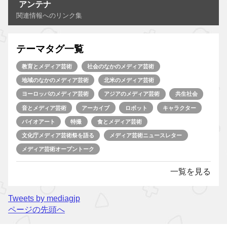
アンテナ
関連情報へのリンク集
テーマタグ一覧
教育とメディア芸術
社会のなかのメディア芸術
地域のなかのメディア芸術
北米のメディア芸術
ヨーロッパのメディア芸術
アジアのメディア芸術
共生社会
音とメディア芸術
アーカイブ
ロボット
キャラクター
バイオアート
特撮
食とメディア芸術
文化庁メディア芸術祭を語る
メディア芸術ニュースレター
メディア芸術オープントーク
一覧を見る
Tweets by mediagjp
ページの先頭へ