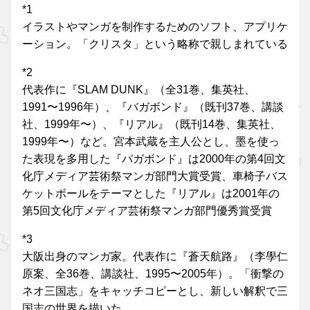
*1
イラストやマンガを制作するためのソフト、アプリケ
ーション。「クリスタ」という略称で親しまれている
*2
代表作に『SLAM DUNK』（全31巻、集英社、
1991〜1996年）、『バガボンド』（既刊37巻、講談
社、1999年〜）、『リアル』（既刊14巻、集英社、
1999年〜）など。宮本武蔵を主人公とし、墨を使っ
た表現を多用した『バガボンド』は2000年の第4回文
化庁メディア芸術祭マンガ部門大賞受賞、車椅子バス
ケットボールをテーマとした『リアル』は2001年の
第5回文化庁メディア芸術祭マンガ部門優秀賞受賞
*3
大阪出身のマンガ家。代表作に『蒼天航路』（李學仁
原案、全36巻、講談社、1995〜2005年）。「衝撃の
ネオ三国志」をキャッチコピーとし、新しい解釈で三
国志の世界を描いた