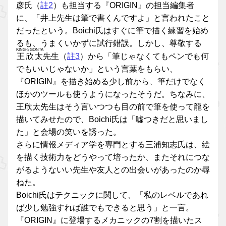
彦氏（
註2
）も担当する『ORIGIN』の担当編集者
に、「井上先生は筆で書くんですよ」と言われたこと
だったという。Boichi氏はすぐに筆で描く練習を始め
るも、うまくいかずに試行錯誤。しかし、尊敬する
KING☆GONTA
王欣太
先生（
註3
）から「筆じゃなくてもペンでも何
でもいいじゃないか」という言葉をもらい、
『ORIGIN』を描き始める少し前から、筆だけでなく
ほかのツールも使うようになったそうだ。ちなみに、
王欣太先生はそう言いつつも目の前で筆を使って龍を
描いてみせたので、Boichi氏は「嘘つきだと思いまし
た」と会場の笑いを誘った。
さらに情報メディア学を専門とする三浦知志氏は、絵
を描く技術力をどうやって培ったか、またそれにつな
がるようないい先生や友人との出会いがあったのか尋
ねた。
Boichi氏はテクニックに関して、「私のレベルであれ
ば少し勉強すれば誰でもできると思う」と一言。
『ORIGIN』に登場するメカニックの7割を描いたス