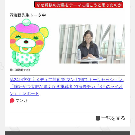
第24回文化庁メディア芸術祭 マンガ部門 トークセッション
「繊細かつ大胆な飽くなき挑戦者 羽海野チカ『3月のライオ
ン』」レポート
マンガ
一覧を見る