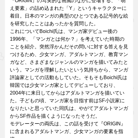
『ORIGIN』の写実的な画風のなかに登場する、「萌
え要素」の詰め込まれた「Y」というキャラクターに
着目。日本のマンガの典型のひとつである記号的な絵
を研究したことはあったかを質問した。
これについてBoichi氏は、マンガ家デビュー後の
1996年、「マンガとは何か？」を考えていた時期の
ことを紹介。突然浮かんだその問いに対する答えを見
つけるため、少女マンガ、アダルトマンガ、教育マン
ガなど、さまざまなジャンルのマンガを描いてみたと
いう。マンガを理解したいという気持ちから、マンガ
評論家としての活動もしていた。そもそもBoichi氏は
韓国では少女マンガ家としてデビューしており、
2004年に来日してからはアダルトマンガを描いてい
た。子どもの頃、マンガ家を目指す前はSF小説家に
なりたいと思っていた同氏は、やがてアダルトマンガ
からSF作品を描くようになったそうだ。
モデレーターの両氏は、この話を受けて『ORIGIN』
に含まれるアダルトマンガ、少女マンガの要素を指