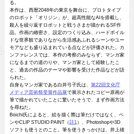
る。
本作は、西暦2048年の東京を舞台に、プロトタイプ
のロボット「オリジン」が、超高性能なAIを搭載し、
殺人を繰り返すロボットと戦うさまが描かれるSF作
品。作画の緻密さ、設定のつくり込み、ハードボイル
ドな世界観でありながら生活感あふれるシーンやユー
モアなども盛り込まれている点などが評価された。カ
ンファレンスでは、本作の考察のみならず、マンガ家
になるまでの道のりや、マンガ家として経験したこ
と、過去の作品のテーマや影響を受けた作品などが語
られた。
自身もマンガ家である白井弓子氏は、
第22回文化庁
メディア芸術祭受賞作品展
で展示されたコピー原画が
筆で描かれていたことに驚いたそうで、まず作画方法
を尋ねた。
Boichi氏によると、絵を描く際は筆だけではなく、ペ
ンやCLIP STUDIO PAINT（
註1
）、Photoshopや3D
ソフトも使うとのこと。筆を使うきっかけは、井上雄