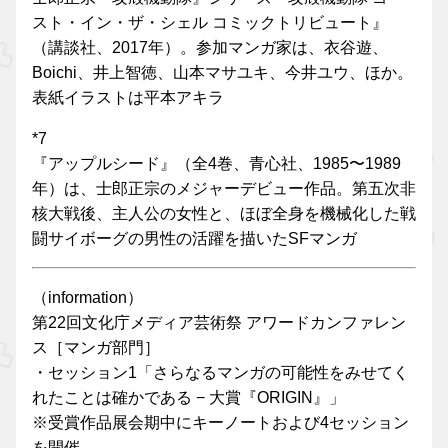
スト・イン・ザ・シェル コミックトリビュート』
（講談社、2017年）。参加マンガ家は、衣谷遊、
Boichi、井上智徳、山本マサユキ、今井ユウ、ほか。
表紙イラストは平本アキラ
*7
『アップルシード』（全4巻、青心社、1985〜1989
年）は、士郎正宗のメジャーデビュー作品。第五次非
核大戦後、主人公の女性と、ほぼ全身を機械化した戦
闘サイボーグの男性の活躍を描いたSFマンガ
（information）
第22回文化庁メディア芸術祭 アワードカンファレン
ス［マンガ部門］
・セッション1「さらなるマンガの可能性をみせてく
れたことは確かである − 大賞『ORIGIN』」
※受賞作品展会期中にキーノートおよび4セッション
を開催