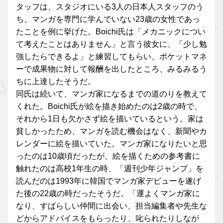
タッフは、スタジオにいる3人の日本人スタッフのう
ち、マンガを専門に学んでいない23歳の女性であっ
たことを例に挙げた。Boichi氏は「メカニックについ
て考えたことはありません」と言う彼女に、「少し勉
強したらできるよ」と練習してもらい、ポケットマネ
ーで成果物に対して報酬を出したところ、みるみるう
ちに上達したそうだ。
同氏は続いて、マンガ家になるまでの道のりを教えて
くれた。Boichi氏が絵を描き始めたのは2歳の時で、
それから1日も欠かさず絵を描いているという。家は
貧しかったため、マンガを読む機会はなく、新聞やカ
レンダーに絵を描いていた。マンガ家になりたいと思
ったのは10歳頃だったが、絵を描くための参考書に
触れたのは高校1年生の時、「週刊少年ジャンプ」を
読んだのは1993年に韓国でマンガ家デビューを遂げ
た後の22歳の時だったそうだ。「運よくマンガ家に
なり、すばらしい仲間に出会い、担当編集者や先生な
どからアドバイスをもらったり、叱られたりしなが