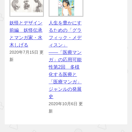
妖怪とデザイン
人生を豊かにす
前編 妖怪伝承
るための「グラ
とマンガ家・水
フィック・メデ
木しげる
ィスン」
――「医療マン
2020年7月15日 更
ガ」の応用可能
新
性第2回 多様
化する医療と
「医療マンガ」
ジャンルの発展
史
2020年10月6日 更
新