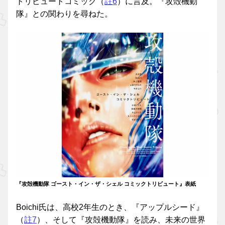
トリビュートコミック（
註6
）に言及。『攻殻機動
隊』との関わりを尋ねた。
『攻殻機動隊 ゴースト・イン・ザ・シェル コミックトリビュート』表紙
Boichi氏は、高校2年生のとき、『アップルシード』
（
註7
）、そして『攻殻機動隊』を読み、未来の世界