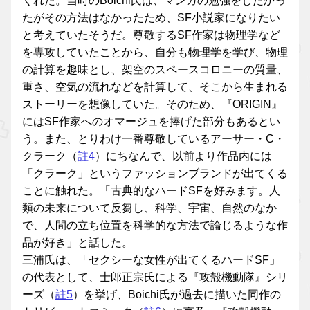
くれた。当時のBoichi氏は、マンガの勉強をしたかっ
たがその方法はなかったため、SF小説家になりたい
と考えていたそうだ。尊敬するSF作家は物理学など
を専攻していたことから、自分も物理学を学び、物理
の計算を趣味とし、架空のスペースコロニーの質量、
重さ、空気の流れなどを計算して、そこから生まれる
ストーリーを想像していた。そのため、『ORIGIN』
にはSF作家へのオマージュを捧げた部分もあるとい
う。また、とりわけ一番尊敬しているアーサー・C・
クラーク（
註4
）にちなんで、以前より作品内には
「クラーク」というファッションブランドが出てくる
ことに触れた。「古典的なハードSFを好みます。人
類の未来について反芻し、科学、宇宙、自然のなか
で、人間の立ち位置を科学的な方法で論じるような作
品が好き」と話した。
三浦氏は、「セクシーな女性が出てくるハードSF」
の代表として、士郎正宗氏による『攻殻機動隊』シリ
ーズ（
註5
）を挙げ、Boichi氏が過去に描いた同作の