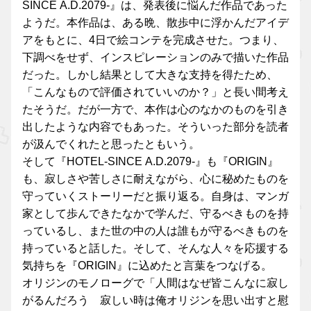
SINCE A.D.2079-』は、発表後に悩んだ作品であった
ようだ。本作品は、ある晩、散歩中に浮かんだアイデ
アをもとに、4日で絵コンテを完成させた。つまり、
下調べをせず、インスピレーションのみで描いた作品
だった。しかし結果として大きな支持を得たため、
「こんなもので評価されていいのか？」と長い間考え
たそうだ。だが一方で、本作は心のなかのものを引き
出したような内容でもあった。そういった部分を読者
が汲んでくれたと思ったともいう。
そして『HOTEL-SINCE A.D.2079-』も『ORIGIN』
も、寂しさや苦しさに耐えながら、心に秘めたものを
守っていくストーリーだと振り返る。自身は、マンガ
家として歩んできたなかで学んだ、守るべきものを持
っているし、また世の中の人は誰もが守るべきものを
持っていると話した。そして、そんな人々を応援する
気持ちを『ORIGIN』に込めたと言葉をつなげる。
オリジンのモノローグで「人間はなぜ皆こんなに寂し
がるんだろう 寂しい時は俺オリジンを思い出すと慰