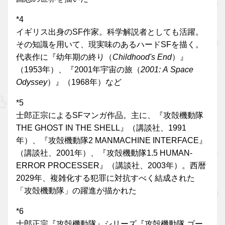
*4
イギリス出身のSF作家。科学解説者としても活躍。
その知識を用いて、現実味のあるハードSFを描く。
代表作に『幼年期の終り（
Childhood's End
）』
（1953年）、『2001年宇宙の旅（
2001: A Space
Odyssey
）』（1968年）など
*5
士郎正宗によるSFマンガ作品。主に、『攻殻機動隊
THE GHOST IN THE SHELL』（講談社、1991
年）、『攻殻機動隊2 MANMACHINE INTERFACE』
（講談社、2001年）、『攻殻機動隊1.5 HUMAN-
ERROR PROCESSER』（講談社、2003年）。西暦
2029年、複雑化する犯罪に対抗すべく結成された
「攻殻機動隊」の躍進が描かれた
*6
士郎正宗『攻殻機動隊』シリーズ『攻殻機動隊 ゴー