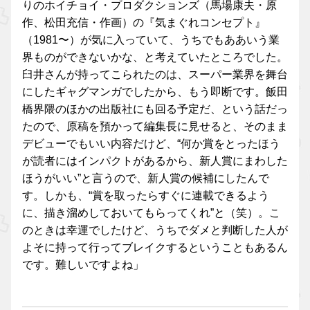
りのホイチョイ・プロダクションズ（馬場康夫・原
作、松田充信・作画）の『気まぐれコンセプト』
（1981〜）が気に入っていて、うちでもああいう業
界ものができないかな、と考えていたところでした。
臼井さんが持ってこられたのは、スーパー業界を舞台
にしたギャグマンガでしたから、もう即断です。飯田
橋界隈のほかの出版社にも回る予定だ、という話だっ
たので、原稿を預かって編集長に見せると、そのまま
デビューでもいい内容だけど、“何か賞をとったほう
が読者にはインパクトがあるから、新人賞にまわした
ほうがいい”と言うので、新人賞の候補にしたんで
す。しかも、“賞を取ったらすぐに連載できるよう
に、描き溜めしておいてもらってくれ”と（笑）。こ
のときは幸運でしたけど、うちでダメと判断した人が
よそに持って行ってブレイクするということもあるん
です。難しいですよね」