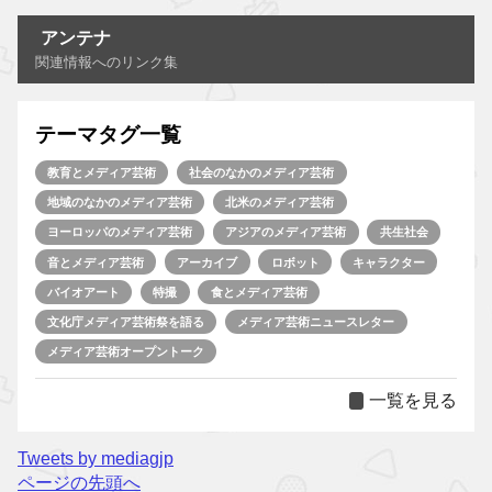
アンテナ
関連情報へのリンク集
テーマタグ一覧
教育とメディア芸術
社会のなかのメディア芸術
地域のなかのメディア芸術
北米のメディア芸術
ヨーロッパのメディア芸術
アジアのメディア芸術
共生社会
音とメディア芸術
アーカイブ
ロボット
キャラクター
バイオアート
特撮
食とメディア芸術
文化庁メディア芸術祭を語る
メディア芸術ニュースレター
メディア芸術オープントーク
一覧を見る
Tweets by mediagjp
ページの先頭へ