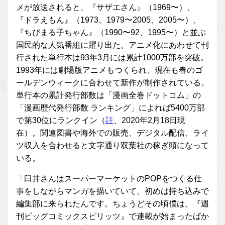
メが放送されると、『サザエさん』（1969〜）、
『ドラえもん』（1973、1979〜2005、2005〜）、
『ちびまる子ちゃん』（1990〜92、1995〜）と並ぶ
国民的な人気番組に躍り出た。アニメ化にあわせて刊
行された単行本は93年3月には累計1000万部を突破。
1993年には劇場版アニメもつくられ、現在も春のゴ
ールデンウィークに合わせて新作が制作されている。
単行本の累計発行部数は「漫画全巻ドットコム」の
「漫画歴代発行部数 ランキング」によれば5400万部
で第30位にランクイン（
註
、2020年2月18日現
在）。関連図書や海外での販売、デジタル配信、ライ
ツ収入を合わせると文字通り双葉社の稼ぎ頭になって
いる。
「臼井さんはスーパーマーケットのPOPをつくる仕
事をしながらマンガを描いていて、初めは持ち込みで
編集部に来られたんです。ちょうどその頃僕は、『週
刊ビッグコミックスピリッツ』で連載が始まったばか