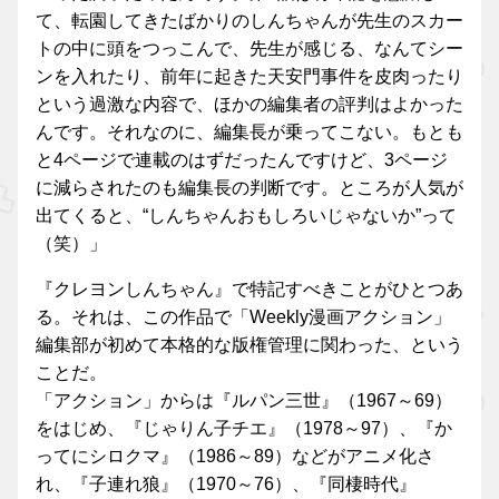
て、転園してきたばかりのしんちゃんが先生のスカー
トの中に頭をつっこんで、先生が感じる、なんてシー
ンを入れたり、前年に起きた天安門事件を皮肉ったり
という過激な内容で、ほかの編集者の評判はよかった
んです。それなのに、編集長が乗ってこない。もとも
と4ページで連載のはずだったんですけど、3ページ
に減らされたのも編集長の判断です。ところが人気が
出てくると、“しんちゃんおもしろいじゃないか”って
（笑）」
『クレヨンしんちゃん』で特記すべきことがひとつあ
る。それは、この作品で「Weekly漫画アクション」
編集部が初めて本格的な版権管理に関わった、という
ことだ。
「アクション」からは『ルパン三世』（1967～69）
をはじめ、『じゃりん子チエ』（1978～97）、『か
ってにシロクマ』（1986～89）などがアニメ化さ
れ、『子連れ狼』（1970～76）、『同棲時代』