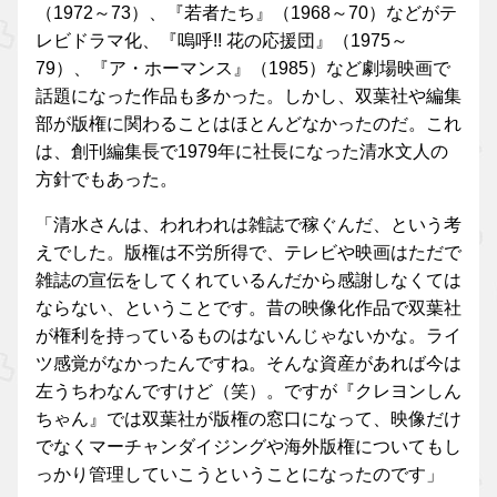
（1972～73）、『若者たち』（1968～70）などがテ
レビドラマ化、『嗚呼!! 花の応援団』（1975～
79）、『ア・ホーマンス』（1985）など劇場映画で
話題になった作品も多かった。しかし、双葉社や編集
部が版権に関わることはほとんどなかったのだ。これ
は、創刊編集長で1979年に社長になった清水文人の
方針でもあった。
「清水さんは、われわれは雑誌で稼ぐんだ、という考
えでした。版権は不労所得で、テレビや映画はただで
雑誌の宣伝をしてくれているんだから感謝しなくては
ならない、ということです。昔の映像化作品で双葉社
が権利を持っているものはないんじゃないかな。ライ
ツ感覚がなかったんですね。そんな資産があれば今は
左うちわなんですけど（笑）。ですが『クレヨンしん
ちゃん』では双葉社が版権の窓口になって、映像だけ
でなくマーチャンダイジングや海外版権についてもし
っかり管理していこうということになったのです」