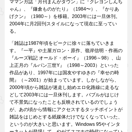
ママンガ誌「月刊まんがタウン」に『クレヨンしんち
ゃん』、『鎌倉ものがたり』（1984〜）、『かりあ
げクン』（1980～）を移籍。2003年には一旦休刊。
2004年に月2回刊スタイルになって現在に至ってい
る。
「雑誌は1987年頃をピークに徐々に落ちていきま
す。『一平』や土屋ガロン・原作、嶺岸信明・作画の
『ルーズ戦記 オールド・ボーイ』（1996～98）、山
上正月の『ルパン三世Y』（1998～2003）といった
作品があり、1997年には国友やすゆきの『幸せの時
間』（～2001）が始まっています。しかしながら、
2000年頃から雑誌が迷走し始めエロ化路線に走るな
どして2003年には一旦休刊します。バブルがはじけ
て不景気になったことも反映されているのでしょう
が、あの頃から情報にアクセスするタッチポイントが
雑誌をはじめとする紙媒体だけでなくなっていった、
というのが大きいと思います。Windows 95やインタ
ーネットが登場して、やがてスマホの時代になってい