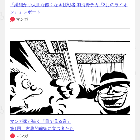
「繊細かつ大胆な飽くなき挑戦者 羽海野チカ『3月のライオ
ン』」レポート
マンガ
マンガ家が描く「目で見る音」
第1回 古典的前衛に立つ者たち
マンガ