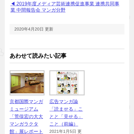
◀ 2019年度メディア芸術連携促進事業 連携共同事
業 中間報告会 マンガ分野
2020年4月20日 更新
あわせて読みたい記事
京都国際マンガ
広告マンガ論
ミュージアム
「読ませる」こ
「荒俣宏の大大
とと「見せる」
マンガラクタ
こと（前編）
館」展レポート
2021年1月5日 更