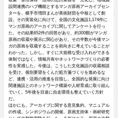
設間連携のハブ機能とするマンガ原画アーカイブセン
ターを、横手市増田まんが美術財団を中核として創
設。その実装化に向けて、全国の文化施設1,174件に
マンガ原画のアーカイブに関してアンケートを行っ
た。その結果652件の回答があり、約300館がマンガ
原画の収蔵や展示に関心があり、その半数が今後マン
ガの原画を収蔵することを前向きに考えていることが
わかった。しかし、すぐに大規模な受け入れができる
体制ではなく、情報共有やネットワークづくりの必要
性を実感した。今後は、こうした文化施設の収蔵相談
を受け、個別要望をくんだ処方箋づくりを進めるな
ど、連携・活用の推進を目指し、全国的な発展に向け
関連施設とのネットワーク構築や人材育成に取り組ん
でいく。5年後を目途に自走環境も整えていく方針
だ。
ほかにも、アーカイブに関する意見集約、マニュアル
の作成、シンポジウムの開催、原画支持体・画材研究