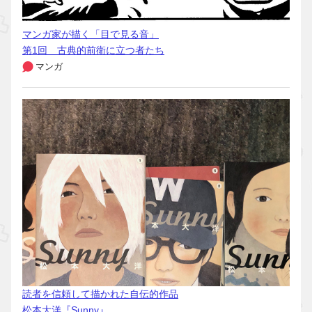
マンガ家が描く「目で見る音」
第1回 古典的前衛に立つ者たち
マンガ
読者を信頼して描かれた自伝的作品
松本大洋『Sunny』