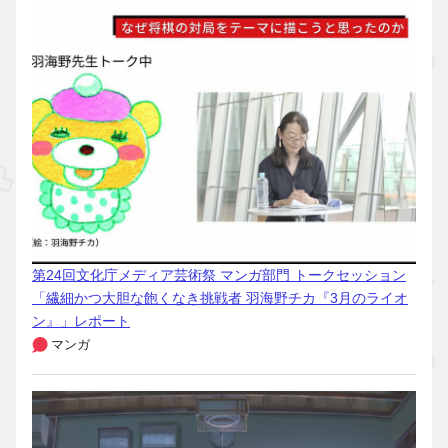
第24回文化庁メディア芸術祭 マンガ部門 トークセッション
「繊細かつ大胆な飽くなき挑戦者 羽海野チカ『3月のライオ
ン』」レポート
マンガ