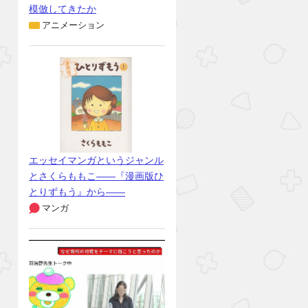
模倣してきたか
アニメーション
エッセイマンガというジャンル
とさくらももこ――『漫画版ひ
とりずもう』から――
マンガ