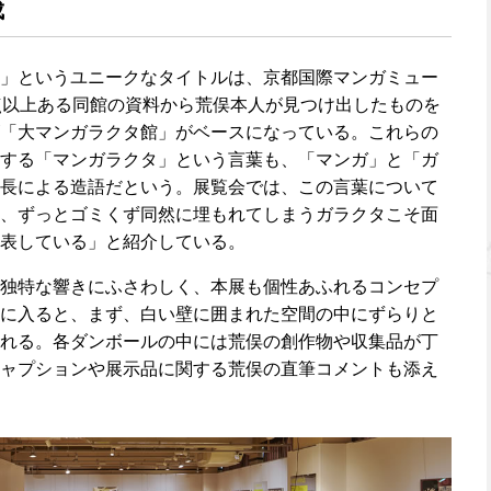
成
」というユニークなタイトルは、京都国際マンガミュー
点以上ある同館の資料から荒俣本人が見つけ出したものを
「大マンガラクタ館」がベースになっている。これらの
する「マンガラクタ」という言葉も、「マンガ」と「ガ
長による造語だという。展覧会では、この言葉について
、ずっとゴミくず同然に埋もれてしまうガラクタこそ面
表している」と紹介している。
独特な響きにふさわしく、本展も個性あふれるコンセプ
に入ると、まず、白い壁に囲まれた空間の中にずらりと
れる。各ダンボールの中には荒俣の創作物や収集品が丁
ャプションや展示品に関する荒俣の直筆コメントも添え