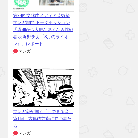
第24回文化庁メディア芸術祭
マンガ部門 トークセッション
「繊細かつ大胆な飽くなき挑戦
者 羽海野チカ『3月のライオ
ン』」レポート
マンガ
マンガ家が描く「目で見る音」
第1回 古典的前衛に立つ者た
ち
マンガ