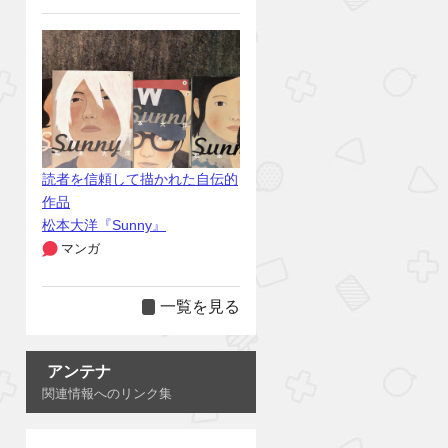
読者を信頼して描かれた自伝的
作品
松本大洋『Sunny』
マンガ
一覧を見る
アンテナ
関連情報へのリンク集