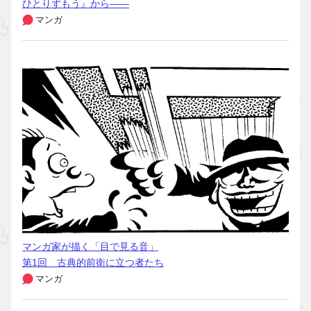
ひとりずもう』から――
マンガ
マンガ家が描く「目で見る音」
第1回 古典的前衛に立つ者たち
マンガ