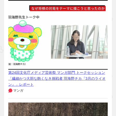
第24回文化庁メディア芸術祭 マンガ部門 トークセッション
「繊細かつ大胆な飽くなき挑戦者 羽海野チカ『3月のライオ
ン』」レポート
マンガ