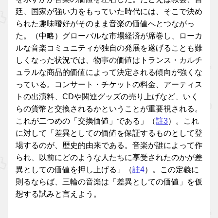
廷、国家が強い力をもっていた時代には、そこで決め
られた趣味嗜好がそのまま音楽の価値へとつながっ
た。（中略）グローバルな市場経済が席巻し、ローカ
ルな音楽コミュニティが独自の発展を遂げることも難
しくなった状況では、物事の価値はトランス・カルチ
ュラルな商品的価値によって決定される傾向が強くな
っている。コンサート・チケットの料金、アーティス
トの出演料、CDや関連グッズの売り上げなど、いく
らの貨幣と交換されるかということが重要視される。
これが二つめの「交換価値」である」（
註3
）。これ
に対して「差異としての価値を保証するものとして登
場するのが、歴史的由来である。音楽が誰によって作
られ、以前にどのような人たちに享受されたのかが差
異としての価値を押し上げる」（
註4
）。この定義に
則るならば、三輪の音楽は「差異としての価値」を仮
想する試みと言えよう。