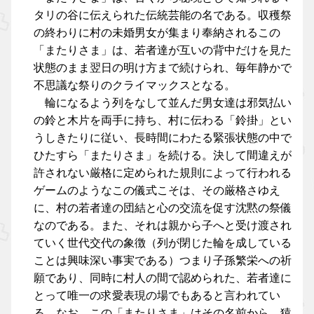
タリの谷に伝えられた伝統芸能の名である。収穫祭
の終わりに村の未婚男女が集まり奉納されるこの
「またりさま」は、若者達が互いの背中だけを見た
状態のまま翌日の明け方まで続けられ、毎年静かで
不思議な祭りのクライマックスとなる。
輪になるよう列をなして並んだ男女達は邪気払い
の鈴と木片を両手に持ち、村に伝わる「鈴掛」とい
うしきたりに従い、長時間にわたる緊張状態の中で
ひたすら「またりさま」を続ける。決して間違えが
許されない厳格に定められた規則によって行われる
ゲームのようなこの儀式こそは、その厳格さゆえ
に、村の若者達の団結と心の交流を促す沈黙の祭儀
なのである。また、それは親から子へと受け渡され
ていく世代交代の象徴（列が閉じた輪を成している
ことは興味深い事実である）つまり子孫繁栄への祈
願であり、同時に村人の間で認められた、若者達に
とって唯一の求愛表現の場でもあると言われてい
る。なお、この「またりさま」はその名前から、猿