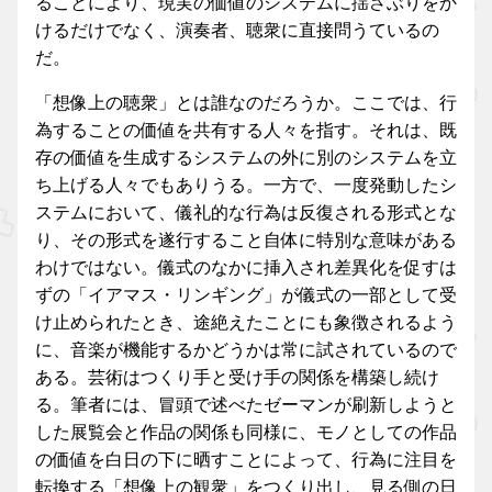
ることにより、現実の価値のシステムに揺さぶりをか
けるだけでなく、演奏者、聴衆に直接問うているの
だ。
「想像上の聴衆」とは誰なのだろうか。ここでは、行
為することの価値を共有する人々を指す。それは、既
存の価値を生成するシステムの外に別のシステムを立
ち上げる人々でもありうる。一方で、一度発動したシ
ステムにおいて、儀礼的な行為は反復される形式とな
り、その形式を遂行すること自体に特別な意味がある
わけではない。儀式のなかに挿入され差異化を促すは
ずの「イアマス・リンギング」が儀式の一部として受
け止められたとき、途絶えたことにも象徴されるよう
に、音楽が機能するかどうかは常に試されているので
ある。芸術はつくり手と受け手の関係を構築し続け
る。筆者には、冒頭で述べたゼーマンが刷新しようと
した展覧会と作品の関係も同様に、モノとしての作品
の価値を白日の下に晒すことによって、行為に注目を
転換する「想像上の観衆」をつくり出し、見る側の日