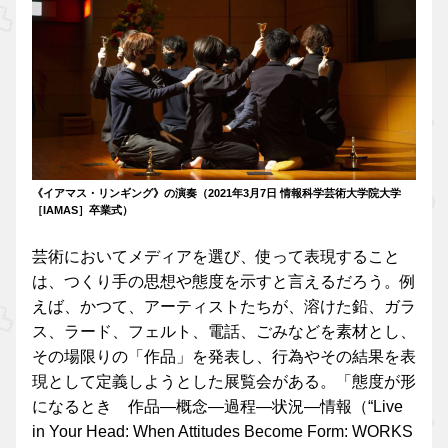
《イアマス・リンギング》の演奏（2021年3月7日 情報科学芸術大学院大学
［IAMAS］卒業式）
芸術においてメディアを選び、使って表現すること
は、つくり手の思想や態度を示すと言えるだろう。例
えば、かつて、アーティストたちが、溶けた鉛、ガラ
ス、ラード、フェルト、電話、ごみなどを素材とし、
その場限りの「作品」を発表し、行為やその結果を表
現として定義しようとした展覧会がある。「態度が形
になるとき 作品―概念―過程―状況―情報（“Live
in Your Head: When Attitudes Become Form: WORKS