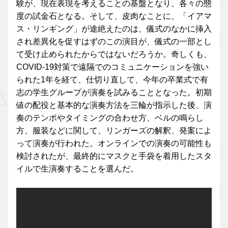
験が、現在表現を考えることの基盤となり、各々の態
度の試金石となる。そして、皮肉なことに、「イアマ
ス・リンギング」が途絶えたのは、儀式のなかに挿入
され差異化を促すはずのこの演目が、儀式の一部とし
て受け止められたからではないだろうか。奇しくも、
COVID-19対策で遠隔でのコミュニケーションを強い
られた1年を経て、仕切り直して、今年の卒業式で有
志の学生グループが演奏を試みることとなった。初期
値の配役と基本的な演奏方法を三輪が指示した後、演
奏のテンポやタイミングの合わせ方、ベルの鳴らし
方、服装などに関して、リンガーズの解釈、発案によ
って演奏が行われた。オンラインでの演奏の可能性も
検討されたが、最終的にマスクと手袋を着用したスタ
イルで生演奏することを選んだ。