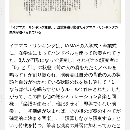
「イアマス・リンギング覚書」。虚実を織り交ぜたイアマス・リンギングの
由来が述べられている
イアマス・リンギングは、IAMASの入学式・卒業式
に、在学生によってハンドベルを使って演奏されてき
た。8人が円形になって演奏し、それぞれの演奏者に
「0」と「1」の状態（前の人の肩をたたく／ベルを
鳴らす）が割り振られ、演奏者は自分の背後の人の状
態と自分がおかれている状態の数を足し算して「1」
ならばベルを鳴らすというルールで作曲された。した
がって、この曲も他の逆シミュレーション音楽と同
様、「楽譜を使わず、暗記をせず、即興でもない演
奏」、「初期値が決まれば、その後の演奏のすべてが
確定的に決まる音楽」、「演算しながら演奏する」と
いう特徴を持つ。筆者も演奏の練習に加わってみたと