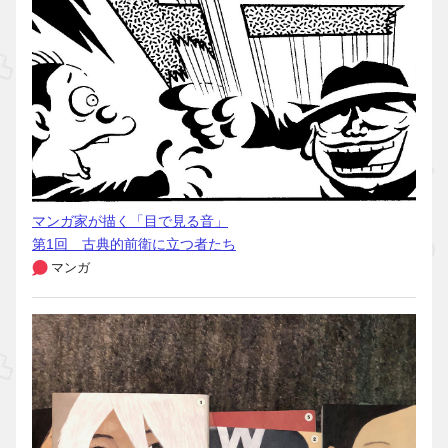
マンガ家が描く「目で見る音」
第1回 古典的前衛に立つ者たち
マンガ