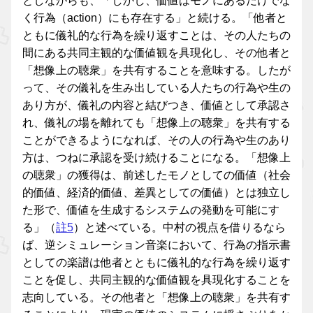
としながらも、「しかし、価値はモノにあるだけでな
く行為（action）にも存在する」と続ける。「他者と
ともに儀礼的な行為を繰り返すことは、その人たちの
間にある共同主観的な価値観を具現化し、その他者と
「想像上の聴衆」を共有することを意味する。したが
って、その儀礼を生み出している人たちの行為や生の
あり方が、儀礼の内容と結びつき、価値として承認さ
れ、儀礼の場を離れても「想像上の聴衆」を共有する
ことができるようになれば、その人の行為や生のあり
方は、つねに承認を受け続けることになる。「想像上
の聴衆」の獲得は、前述したモノとしての価値（社会
的価値、経済的価値、差異としての価値）とは独立し
た形で、価値を生成するシステムの発動を可能にす
る」（
註5
）と述べている。中村の視点を借りるなら
ば、逆シミュレーション音楽において、行為の指示書
としての楽譜は他者とともに儀礼的な行為を繰り返す
ことを促し、共同主観的な価値観を具現化することを
志向している。その他者と「想像上の聴衆」を共有す