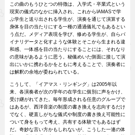
この曲のもうひとつの特徴は、入学式・卒業式という
現実の儀式のなかに挿入され、これからIAMASで学
ぶ学生と送り出される学生が、演奏を通じて演算する
身体を目の当たりにする一種の通過儀礼でもあるとい
う点だ。メディア表現を学び、修める学生が、自らバ
イナリデータと化すような体験とそこから生まれる違
和感、一体感を目の当たりにすることには、それなり
の意味があるように思う。秘儀めいた側面に接して演
出にいかに携わるかをともに考えることで、演奏者に
は解釈の余地が委ねられている。
こうして、「イアマス・リンギング」は2005年以
来、各演奏者が次の学年の在学生に個別に声をかけ、
受け継がれてきた。毎年形成される任意のグループで
はあるが、西洋音楽の制度の書き換えを志向するだけ
でなく、硬直しがちな儀式や制度の書き換え可能性に
ついて身をもって考え、共有する体験でもあるはず
だ。奇妙な言い方かもしれないが、こうした一連の体