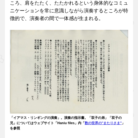
ころ、肩をたたく、たたかれるという身体的なコミュ
ニケーションを常に意識しながら演奏するところが特
徴的で、演奏者の間で一体感が生まれる。
「イアマス・リンギングの演奏」。演奏の指示書。「双子の弟」「双子の
兄」についてはウェブサイト「Haniu files」内「
数の世界の"またりさま"
」
を参照