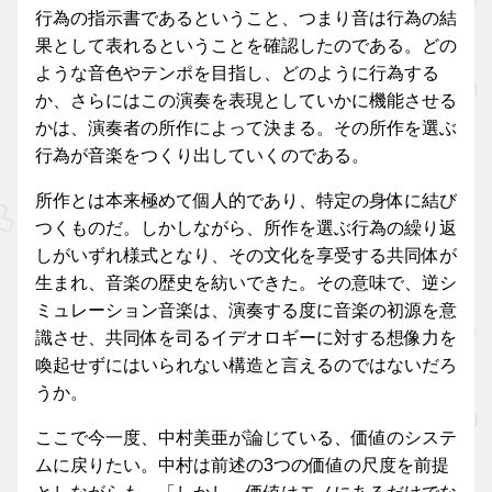
行為の指示書であるということ、つまり音は行為の結
果として表れるということを確認したのである。どの
ような音色やテンポを目指し、どのように行為する
か、さらにはこの演奏を表現としていかに機能させる
かは、演奏者の所作によって決まる。その所作を選ぶ
行為が音楽をつくり出していくのである。
所作とは本来極めて個人的であり、特定の身体に結び
つくものだ。しかしながら、所作を選ぶ行為の繰り返
しがいずれ様式となり、その文化を享受する共同体が
生まれ、音楽の歴史を紡いできた。その意味で、逆シ
ミュレーション音楽は、演奏する度に音楽の初源を意
識させ、共同体を司るイデオロギーに対する想像力を
喚起せずにはいられない構造と言えるのではないだろ
うか。
ここで今一度、中村美亜が論じている、価値のシステ
ムに戻りたい。中村は前述の3つの価値の尺度を前提