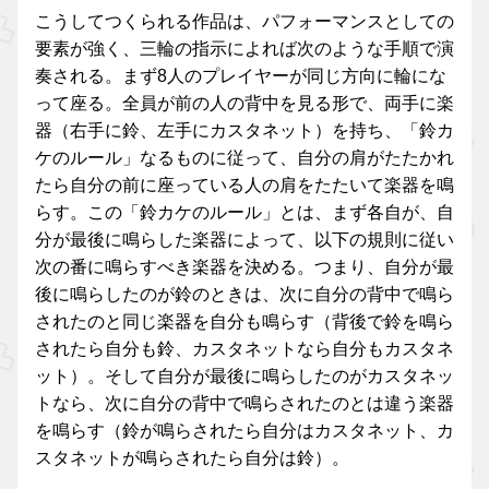
こうしてつくられる作品は、パフォーマンスとしての
要素が強く、三輪の指示によれば次のような手順で演
奏される。まず8人のプレイヤーが同じ方向に輪にな
って座る。全員が前の人の背中を見る形で、両手に楽
器（右手に鈴、左手にカスタネット）を持ち、「鈴カ
ケのルール」なるものに従って、自分の肩がたたかれ
たら自分の前に座っている人の肩をたたいて楽器を鳴
らす。この「鈴カケのルール」とは、まず各自が、自
分が最後に鳴らした楽器によって、以下の規則に従い
次の番に鳴らすべき楽器を決める。つまり、自分が最
後に鳴らしたのが鈴のときは、次に自分の背中で鳴ら
されたのと同じ楽器を自分も鳴らす（背後で鈴を鳴ら
されたら自分も鈴、カスタネットなら自分もカスタネ
ット）。そして自分が最後に鳴らしたのがカスタネッ
トなら、次に自分の背中で鳴らされたのとは違う楽器
を鳴らす（鈴が鳴らされたら自分はカスタネット、カ
スタネットが鳴らされたら自分は鈴）。