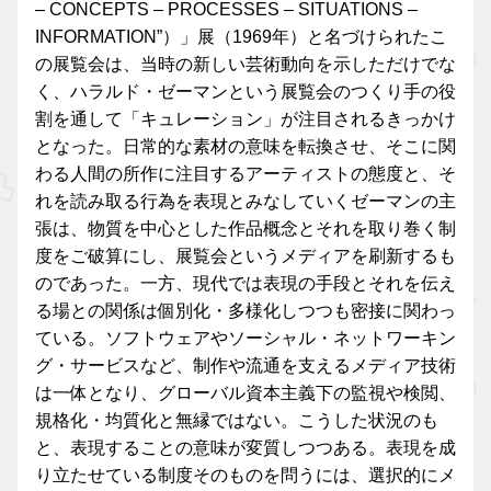
– CONCEPTS – PROCESSES – SITUATIONS –
INFORMATION”）」展（1969年）と名づけられたこ
の展覧会は、当時の新しい芸術動向を示しただけでな
く、ハラルド・ゼーマンという展覧会のつくり手の役
割を通して「キュレーション」が注目されるきっかけ
となった。日常的な素材の意味を転換させ、そこに関
わる人間の所作に注目するアーティストの態度と、そ
れを読み取る行為を表現とみなしていくゼーマンの主
張は、物質を中心とした作品概念とそれを取り巻く制
度をご破算にし、展覧会というメディアを刷新するも
のであった。一方、現代では表現の手段とそれを伝え
る場との関係は個別化・多様化しつつも密接に関わっ
ている。ソフトウェアやソーシャル・ネットワーキン
グ・サービスなど、制作や流通を支えるメディア技術
は一体となり、グローバル資本主義下の監視や検閲、
規格化・均質化と無縁ではない。こうした状況のも
と、表現することの意味が変質しつつある。表現を成
り立たせている制度そのものを問うには、選択的にメ