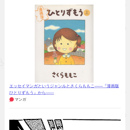
エッセイマンガというジャンルとさくらももこ――『漫画版
ひとりずもう』から――
マンガ