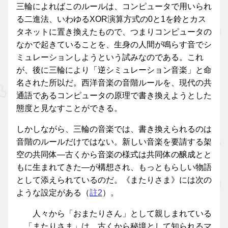
三輪によればこのルールは、コンピュータで用いられ
る二進法、いわゆるXOR演算方式の0と1を鈴とカス
タネットに置き換えたもので、つまりコンピュータの
なかで起きていることを、生身の人間が鳴らす音でシ
ミュレーションしようという試みなのである。これ
が、後に三輪により「逆シミュレーション音楽」と命
名された所以だ。西洋音楽の音階ルールを、現代の共
通語であるコンピュータの原理で書き換えようとした
態度と見なすことができる。
しかしながら、三輪の音楽では、書き換えられるのは
音階のルールだけではない。新しい音楽を要請する架
空の共同体—古くから音楽の様式は共同体の醸成とと
もに生まれてきた—が構想され、もっともらしい物語
として添えられているのだ。《またりさま》には次の
ような設定がある（
註2
）。
人々から「おまたりさん」として親しまれている
「またりさま」は、古くから秘境として知られるマ