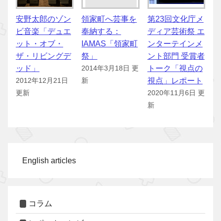
安野太郎のゾン
領家町へ芸事を
第23回文化庁メ
ビ音楽「デュエ
奉納する：
ディア芸術祭 エ
ット・オブ・
IAMAS「領家町
ンターテインメ
ザ・リビングデ
祭」
ント部門 受賞者
ッド」
トーク「視点の
2014年3月18日 更
視点」レポート
2012年12月21日
新
更新
2020年11月6日 更
新
English articles
コラム