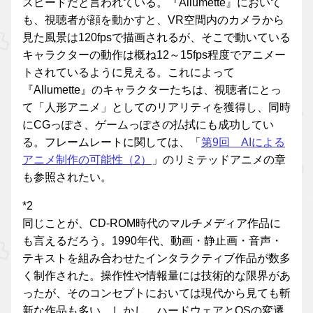
スピードだと言われている。『Allumette』において
も、視聴者が顔を動かすと、VR空間内のカメラから
見た風景は120fpsで描画されるが、そこで動いている
キャラクターの動作は概ね12～15fps程度でアニメー
トされているように見える。これによって
『Allumette』のキャラクターたちは、視聴者にとっ
て「人形アニメ」としてのリアリティを獲得し、同時
にCGっぽさ、ゲームっぽさの払拭にも成功してい
る。フレームレートに関しては、「
第9回 AIによる
アニメ制作の可能性（2）
」のリミテッドアニメの章
も参照されたい。
*2
同じことが、CD-ROM時代のマルチメディア作品に
も言えるだろう。1990年代、動画・静止画・音声・
テキストを組み合わせたインタラクティブ作品が数多
く制作された。操作性や情報量には技術的な限界があ
ったが、そのコンセプトにおいては現代から見ても斬
新な作品も多い。しかし、ハードウェアとOSの変遷