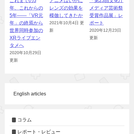
これまでの5
アニメはいかに
「第23回文化庁
年、これからの
レンズの効果を
メディア芸術祭
5年――「VR元
模倣してきたか
受賞作品展」レ
年」の終焉から
ポート
2021年10月4日 更
世界同時参加の
新
2020年12月23日
XRライブエン
更新
タメへ
2020年10月29日
更新
English articles
コラム
レポート・レビュー