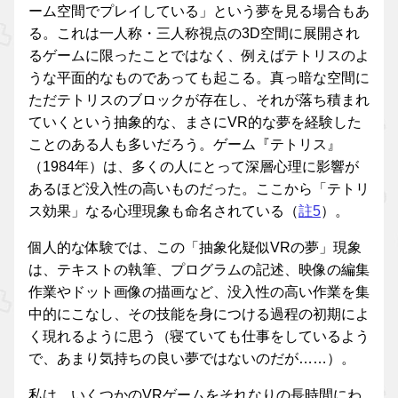
ーム空間でプレイしている」という夢を見る場合もあ
る。これは一人称・三人称視点の3D空間に展開され
るゲームに限ったことではなく、例えばテトリスのよ
うな平面的なものであっても起こる。真っ暗な空間に
ただテトリスのブロックが存在し、それが落ち積まれ
ていくという抽象的な、まさにVR的な夢を経験した
ことのある人も多いだろう。ゲーム『テトリス』
（1984年）は、多くの人にとって深層心理に影響が
あるほど没入性の高いものだった。ここから「テトリ
ス効果」なる心理現象も命名されている（
註5
）。
個人的な体験では、この「抽象化疑似VRの夢」現象
は、テキストの執筆、プログラムの記述、映像の編集
作業やドット画像の描画など、没入性の高い作業を集
中的にこなし、その技能を身につける過程の初期によ
く現れるように思う（寝ていても仕事をしているよう
で、あまり気持ちの良い夢ではないのだが……）。
私は、いくつかのVRゲームをそれなりの長時間にわ