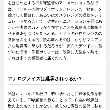
をはじめとする押井守監督のアニメーション作品で
は、フィルムの持つダイナミックレンジの「狭さ」を
絵として模倣し、あるいはカメラレンズの収差をシミ
ュレートすることで、架空のアニメーション空間にあ
たかも実際のカメラが存在することを視聴者に想像さ
せる緻密な演出が見られる。カメラの存在やレンズの
選択意図を明示的に読み取れるのは、かなりマニアッ
クな鑑賞者に限られるだろうが、実在のデバイスに基
づいた演出・作画ポリシーは、映像に力強さを与え、
それは多くの視聴者に届くだろう。
アナログノイズは継承されうるか？
私はいくつかの学校で、若い学生たちに映像制作を教
えている。20歳前後の彼らにとって、白黒の映像は
歴史上のものでしかない。彼らのご両親の世代（私も