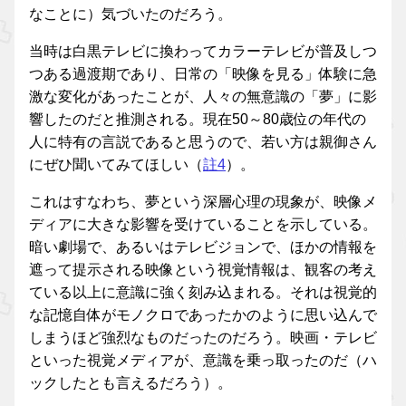
なことに）気づいたのだろう。
当時は白黒テレビに換わってカラーテレビが普及しつ
つある過渡期であり、日常の「映像を見る」体験に急
激な変化があったことが、人々の無意識の「夢」に影
響したのだと推測される。現在50～80歳位の年代の
人に特有の言説であると思うので、若い方は親御さん
にぜひ聞いてみてほしい（
註4
）。
これはすなわち、夢という深層心理の現象が、映像メ
ディアに大きな影響を受けていることを示している。
暗い劇場で、あるいはテレビジョンで、ほかの情報を
遮って提示される映像という視覚情報は、観客の考え
ている以上に意識に強く刻み込まれる。それは視覚的
な記憶自体がモノクロであったかのように思い込んで
しまうほど強烈なものだったのだろう。映画・テレビ
といった視覚メディアが、意識を乗っ取ったのだ（ハ
ックしたとも言えるだろう）。