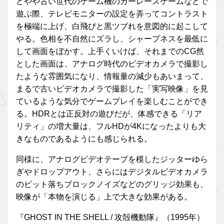
どやや古い世代のゲーム機のカーレースゲームなどで
遊ぶ際、テレビモニターの設定を弄ってコントラスト
を極端に上げ、白飛びと黒ツブれを意図的に起こして
やる。色相を不自然にズラし、シャープネスを最低に
して画面をぼかす。上手くいけば、それまでのCG然
とした画面は、アナログ時代のビデオカメラで撮影し
たような雰囲気になり、情報量の減少もあいまって、
まるで古いビデオカメラで撮影した「実写映像」を見
ているような気分でゲームプレイを楽しむことができ
る。HDRとは正反対の遊びだが、体感できる「リア
リティ」の増大量は、フルHDが4Kになったよりも大
きなものであるようにも感じられる。
同様に、アナログビデオテープを模したジッターゆら
ぎやドロップアウト、さらにはデジタルビデオカメラ
のビット落ちブロックノイズなどのグリッジ効果も、
映像が「本物を演じる」上で大きな効果がある。
『GHOST IN THE SHELL / 攻殻機動隊』（1995年）