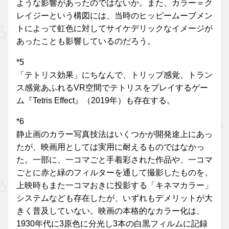
ような影響があったのではないか。また、カラー＝ク
レイジーという構図には、当時のヒッピームーブメン
トによって虹色に対してサイケデリックなイメージが
あったことも影響しているのだろう。
*5
「テトリス効果」にちなんで、トリップ感覚、トラン
ス感覚あふれるVR空間でテトリスをプレイするゲー
ム『Tetris Effect』（2019年）も存在する。
*6
静止画のカラー写真技法はいくつかが開発途上にあっ
たが、映画用としては実用に耐えるものではなかっ
た。一部に、一コマごと手着彩された作品や、一コマ
ごとに赤と緑のフィルターを通して撮影したものを、
上映時もまた一コマおきに投影する「キネマカラー」
システムなども存在したが、いずれもデメリットが大
きく普及していない。映画の本格的なカラー化は、
1930年代に3原色に分光し3本の白黒フィルムに記録