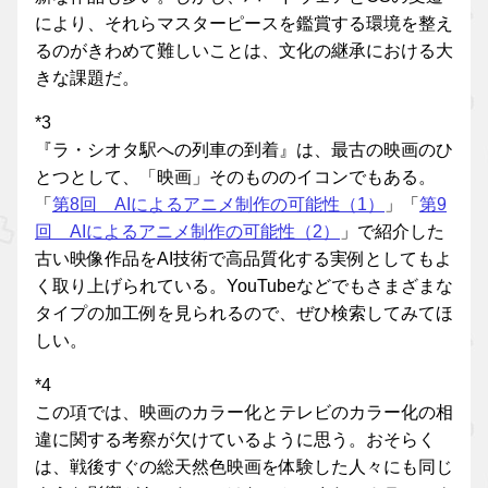
により、それらマスターピースを鑑賞する環境を整え
るのがきわめて難しいことは、文化の継承における大
きな課題だ。
*3
『ラ・シオタ駅への列車の到着』は、最古の映画のひ
とつとして、「映画」そのもののイコンでもある。
「
第8回 AIによるアニメ制作の可能性（1）
」「
第9
回 AIによるアニメ制作の可能性（2）
」で紹介した
古い映像作品をAI技術で高品質化する実例としてもよ
く取り上げられている。YouTubeなどでもさまざまな
タイプの加工例を見られるので、ぜひ検索してみてほ
しい。
*4
この項では、映画のカラー化とテレビのカラー化の相
違に関する考察が欠けているように思う。おそらく
は、戦後すぐの総天然色映画を体験した人々にも同じ