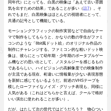
同年代）にとっても、白黒の映像は「あえて古い雰囲
気を出すための効果」であることが多い（
註7
）。そ
れでもまだ、白黒映像はほとんどの視聴者にとって、
共通の記号として機能している。
モーショングラフィックの制作実習などで自由なテー
マで制作をしてもらうと、かなりの数の学生がファミ
コンのような「8bit風ドット絵」のオリジナル作品の
制作にチャレンジする。ファミコン的な粗いドット映
像は、彼らにとって幼年期・少年期のポータブルゲー
ム機などの思い出として、ノスタルジーを感じるもの
であるらしい。ハイビジョンの高解像度での映像制作
が主流である現在、桁違いに情報量が少ない表現形態
を新鮮に感じてもいるようだ。前述のVHSテープを
模したローファイなノイズ・グリッチ表現も、同様に
人気がある（これはどちらかと言えば、クールで格好
いい演出に使われることが多い）。
だが、はたして次の世代ではどうだろう？ 物心つい