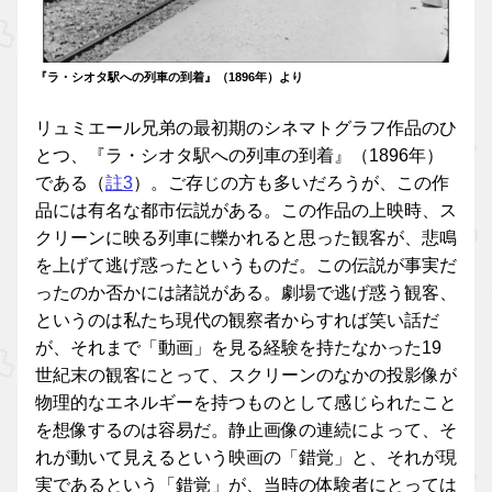
『ラ・シオタ駅への列車の到着』（1896年）より
リュミエール兄弟の最初期のシネマトグラフ作品のひ
とつ、『ラ・シオタ駅への列車の到着』（1896年）
である（
註3
）。ご存じの方も多いだろうが、この作
品には有名な都市伝説がある。この作品の上映時、ス
クリーンに映る列車に轢かれると思った観客が、悲鳴
を上げて逃げ惑ったというものだ。この伝説が事実だ
ったのか否かには諸説がある。劇場で逃げ惑う観客、
というのは私たち現代の観察者からすれば笑い話だ
が、それまで「動画」を見る経験を持たなかった19
世紀末の観客にとって、スクリーンのなかの投影像が
物理的なエネルギーを持つものとして感じられたこと
を想像するのは容易だ。静止画像の連続によって、そ
れが動いて見えるという映画の「錯覚」と、それが現
実であるという「錯覚」が、当時の体験者にとっては