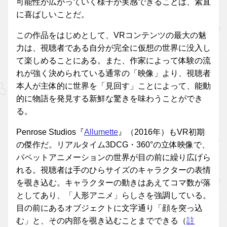
可能性が広がっていく様子が実感できることは、素直
に喜ばしいことだ。
この作品をはじめとして、VRコンテンツの最大の魅
力は、視聴者である自分が完全に仮想の世界に没入し
て楽しめることにある。また、作家によって体験の流
れが強く決められている通常の「映像」より、視聴者
本人が主体的に世界を「見回す」ことによって、能動
的に物語を発見する新鮮な驚きを味わうことができ
る。
Penrose Studios『
Allumette
』（2016年）もVR初期
の傑作だ。リアルタイム3DCG・360°の立体映像で、
パペットアニメーションの世界が目の前に繰り広げら
れる。視聴者は手のひらサイズのキャラクターの表情
を覗き込む。キャラクターの動きはあえてコマ数が落
としてあり、「人形アニメ」らしさを強調している。
目の前にあるオブジェクトに文字通り「顔を突っ込
む」と、その内部を覗き込むことまでできる（
註