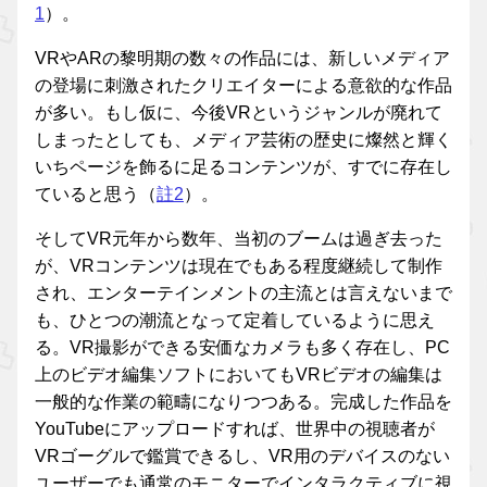
1
）。
VRやARの黎明期の数々の作品には、新しいメディア
の登場に刺激されたクリエイターによる意欲的な作品
が多い。もし仮に、今後VRというジャンルが廃れて
しまったとしても、メディア芸術の歴史に燦然と輝く
いちページを飾るに足るコンテンツが、すでに存在し
ていると思う（
註2
）。
そしてVR元年から数年、当初のブームは過ぎ去った
が、VRコンテンツは現在でもある程度継続して制作
され、エンターテインメントの主流とは言えないまで
も、ひとつの潮流となって定着しているように思え
る。VR撮影ができる安価なカメラも多く存在し、PC
上のビデオ編集ソフトにおいてもVRビデオの編集は
一般的な作業の範疇になりつつある。完成した作品を
YouTubeにアップロードすれば、世界中の視聴者が
VRゴーグルで鑑賞できるし、VR用のデバイスのない
ユーザーでも通常のモニターでインタラクティブに視