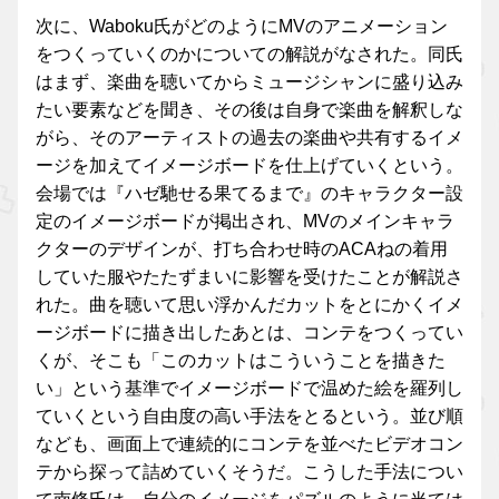
次に、Waboku氏がどのようにMVのアニメーション
をつくっていくのかについての解説がなされた。同氏
はまず、楽曲を聴いてからミュージシャンに盛り込み
たい要素などを聞き、その後は自身で楽曲を解釈しな
がら、そのアーティストの過去の楽曲や共有するイメ
ージを加えてイメージボードを仕上げていくという。
会場では『ハゼ馳せる果てるまで』のキャラクター設
定のイメージボードが掲出され、MVのメインキャラ
クターのデザインが、打ち合わせ時のACAねの着用
していた服やたたずまいに影響を受けたことが解説さ
れた。曲を聴いて思い浮かんだカットをとにかくイメ
ージボードに描き出したあとは、コンテをつくってい
くが、そこも「このカットはこういうことを描きた
い」という基準でイメージボードで温めた絵を羅列し
ていくという自由度の高い手法をとるという。並び順
なども、画面上で連続的にコンテを並べたビデオコン
テから探って詰めていくそうだ。こうした手法につい