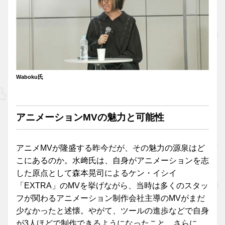
Waboku氏
アニメーションMVの魅力と可能性
アニメMVが隆盛する昨今だが、その魅力の源泉はど
こにあるのか。水﨑氏は、自身がアニメーションを志
した原点として森本晃司によるケン・イシイ
「EXTRA」のMVを挙げながら、当時は多くのスタッ
フが関わるアニメーション制作会社主導のMVがまだ
少なかったと述懐。やがて、ツールの進歩などで自身
が3人ほどで制作できるようになったこと、さらに