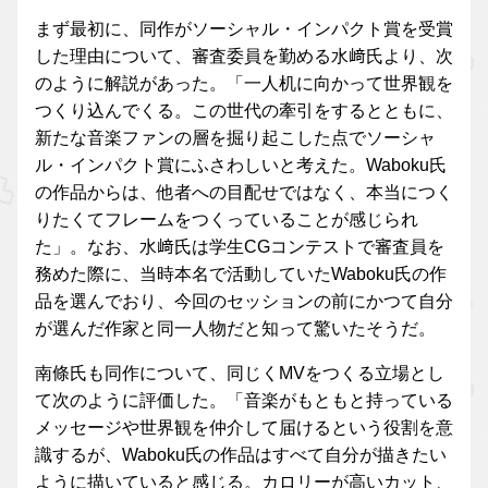
まず最初に、同作がソーシャル・インパクト賞を受賞
した理由について、審査委員を勤める水﨑氏より、次
のように解説があった。「一人机に向かって世界観を
つくり込んでくる。この世代の牽引をするとともに、
新たな音楽ファンの層を掘り起こした点でソーシャ
ル・インパクト賞にふさわしいと考えた。Waboku氏
の作品からは、他者への目配せではなく、本当につく
りたくてフレームをつくっていることが感じられ
た」。なお、水﨑氏は学生CGコンテストで審査員を
務めた際に、当時本名で活動していたWaboku氏の作
品を選んでおり、今回のセッションの前にかつて自分
が選んだ作家と同一人物だと知って驚いたそうだ。
南條氏も同作について、同じくMVをつくる立場とし
て次のように評価した。「音楽がもともと持っている
メッセージや世界観を仲介して届けるという役割を意
識するが、Waboku氏の作品はすべて自分が描きたい
ように描いていると感じる。カロリーが高いカット、