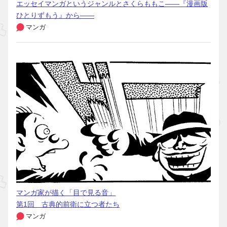
エッセイマンガというジャンルとさくらももこ――『漫画版
ひとりずもう』から――
マンガ
マンガ家が描く「目で見る音」
第1回 古典的前衛に立つ者たち
マンガ