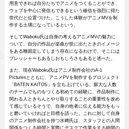
用意できれば自分たちでアニメをつくることができ、
ウェブを中心に発信もできるという確信を強烈に得た
世代だと位置づけた。こうした体験がアニメMVを制
作する土壌になっているという。
そしてWaboku氏は自身の考えるアニメMVの魅力に
ついて、自分の作品が楽曲が世に出たときのイメージ
をある種固定してしまう存在になるわけで、そこには
プレッシャーもあるしおもしろさもあると述べた。
また、現在Waboku氏はアニメ制作会社のA-1
Picturesとともに、アニメPVを制作するプロジェクト
「BATEN KAITOS」を立ち上げている。膨大な人数
のチームでものをつくる初めての経験に、作品制作に
関わる人ときちんとやり取りすることの重要性を改め
て感じているそうで、自身の他者に伝える能力をもっ
と磨いていければと目標を語った。これに対して自身
のアニメ制作会社を持つ水﨑氏は、スタッフとの人間
関係をつくる時間と実際にデスクで作業をする時間の