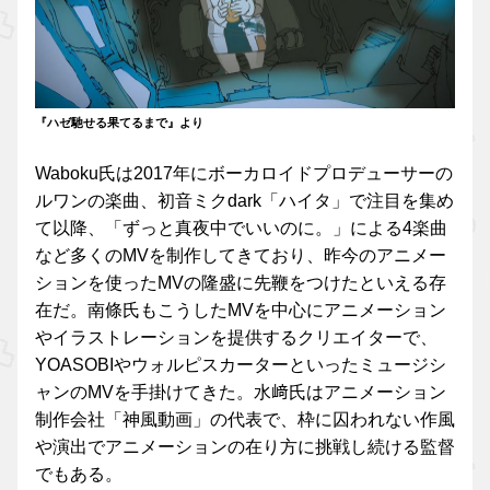
『ハゼ馳せる果てるまで』より
Waboku氏は2017年にボーカロイドプロデューサーの
ルワンの楽曲、初音ミクdark「ハイタ」で注目を集め
て以降、「ずっと真夜中でいいのに。」による4楽曲
など多くのMVを制作してきており、昨今のアニメー
ションを使ったMVの隆盛に先鞭をつけたといえる存
在だ。南條氏もこうしたMVを中心にアニメーション
やイラストレーションを提供するクリエイターで、
YOASOBIやウォルピスカーターといったミュージシ
ャンのMVを手掛けてきた。水﨑氏はアニメーション
制作会社「神風動画」の代表で、枠に囚われない作風
や演出でアニメーションの在り方に挑戦し続ける監督
でもある。