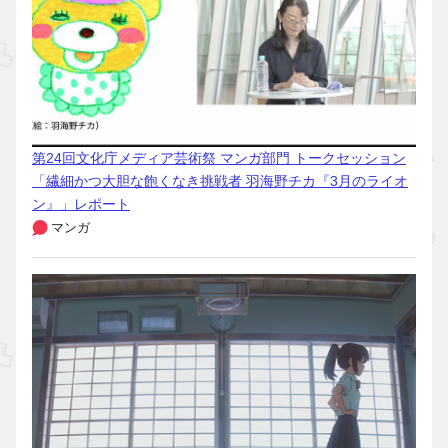
第24回文化庁メディア芸術祭 マンガ部門 トークセッション
「繊細かつ大胆な飽くなき挑戦者 羽海野チカ『3月のライオ
ン』」レポート
マンガ