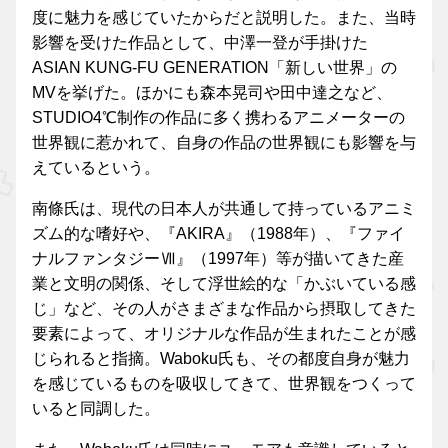
度に魅力を感じていたからだと説明した。また、当時
影響を受けた作品として、中澤一登が手掛けた
ASIAN KUNG-FU GENERATION「新しい世界」の
MVを挙げた。ほかにも森本晃司や田中達之など、
STUDIO4℃制作の作品に多く携わるアニメーターの
世界観に惹かれて、自身の作品の世界観にも影響を与
えているという。
南條氏は、現代の日本人が共通して持っているアニミ
ズム的な嗜好や、『AKIRA』（1988年）、『ファイ
ナルファンタジーⅦ』（1997年）等が描いてきた産
業と文明の関係、そして浮世絵的な「かぶいている感
じ」など、その人がさまざまな作品から摂取してきた
要素によって、オリジナルな作品が生まれたことが感
じられると指摘。Waboku氏も、その都度自身が魅力
を感じているものを吸収してきて、世界観をつくって
いると同調した。