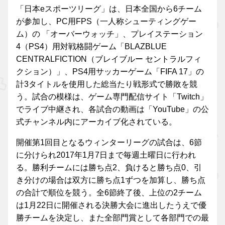
「日本eスポーツリーグ」は、日本全国から6チーム
が参加し、PC用FPS（一人称シューティングゲー
ム）の 「オーバーウォッチ」、プレイステーション
4（PS4）用対戦格闘ゲーム「BLAZBLUE
CENTRALFICTION（ブレイブルー セントラルフィ
クション）」、PS4用サッカーゲーム「FIFA 17」の
計3タイトルを使用した総当たり戦形式で勝敗を競
う。試合の模様は、ゲーム専門配信サイト「Twitch」
でライブ中継され、各試合の動画は「YouTube」の公
式チャンネル内にアーカイブ化されている。
開催第1回目となるウィンターリーグの試合は、6節
に分けられ2017年1月7日まで毎週土曜日に行われ
る。勝利チームには勝ち点2、負けると勝ち点0、引
き分けの場合は双方に勝ち点1ずつを加算し、勝ち点
の合計で順位を競う。全6節終了後、上位の2チーム
は1月22日に開催される決勝大会に進出したうえで優
勝チームを決定し、また全部門賞として各部門での最