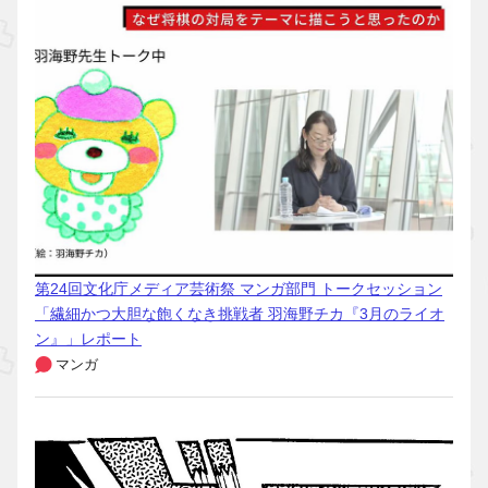
第24回文化庁メディア芸術祭 マンガ部門 トークセッション
「繊細かつ大胆な飽くなき挑戦者 羽海野チカ『3月のライオ
ン』」レポート
マンガ