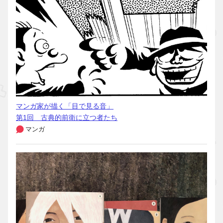
マンガ家が描く「目で見る音」
第1回 古典的前衛に立つ者たち
マンガ