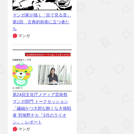
マンガ家が描く「目で見る音」
第1回 古典的前衛に立つ者た
ち
マンガ
第24回文化庁メディア芸術祭
マンガ部門 トークセッション
「繊細かつ大胆な飽くなき挑戦
者 羽海野チカ『3月のライオ
ン』」レポート
マンガ