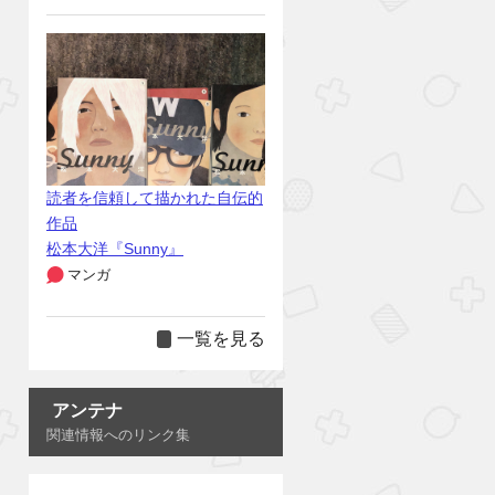
読者を信頼して描かれた自伝的
作品
松本大洋『Sunny』
マンガ
一覧を見る
アンテナ
関連情報へのリンク集