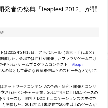
の祭典「leapfest 2012」が開
更新
は2012年2月18日、アキバホール（東京・千代田区）
012」を開催した。会場では同社が開発したブラウザゲーム向け
で作られたゲームプログラムコンテスト
「9leap」
生みの親として著名な遠藤雅伸氏らのスピーチなどがおこ
はネットワークコンテンツの企画・研究・開発とコンサ
立されたベンチャー企業。2011年4月にHTML5ベースの
js」をリリースし、同社とD2コミュニケーションズの主催で
」も開催した。2012年2月末現在で500本以上のゲームが