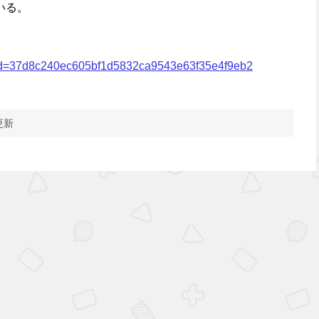
いる。
?sid=37d8c240ec605bf1d5832ca9543e63f35e4f9eb2
更新