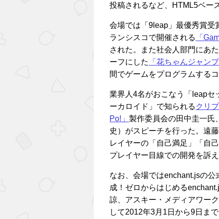
投稿されるなど、HTML5ベ
会場では「9leap」最優秀賞
ランシスコで開催される
「Game
された。また社会人部門にあたる
ーフにした
「花ちゃんジャンプ
間でゲームをプログラムするコ
業界人4名がおこなう「leap
ーカロイド」で知られる
クリプ
Po!」
製作委員会の田中圭一氏
史）がスピーチを行った。遠藤
レイヤーの「自己満足」「自己
プレイヤー目線での開発を訴え
なお、会場ではenchant.jsの
成！ゼロからはじめるencha
諒、アスキー・メディアワーク
して2012年3月1日から9日