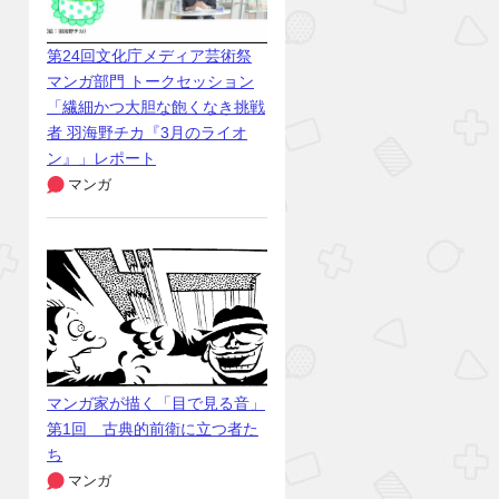
第24回文化庁メディア芸術祭
マンガ部門 トークセッション
「繊細かつ大胆な飽くなき挑戦
者 羽海野チカ『3月のライオ
ン』」レポート
マンガ
マンガ家が描く「目で見る音」
第1回 古典的前衛に立つ者た
ち
マンガ