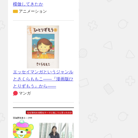
模倣してきたか
アニメーション
エッセイマンガというジャンル
とさくらももこ――『漫画版ひ
とりずもう』から――
マンガ