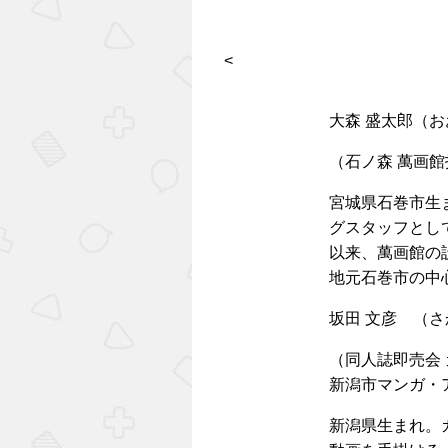
<
大森 盛太郎（お
（石ノ森 萬画
宮城県石巻市生
グスタッフとし
以来、萬画館の
地元石巻市の中
坂田 文彦 （さ
（同人誌即売会
新潟市マンガ・
新潟県生まれ。