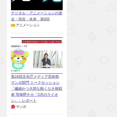
デジタル・アニメーションの過
去・現在・未来 第6回
アニメーション
第24回文化庁メディア芸術祭
マンガ部門 トークセッション
「繊細かつ大胆な飽くなき挑戦
者 羽海野チカ『3月のライオ
ン』」レポート
マンガ