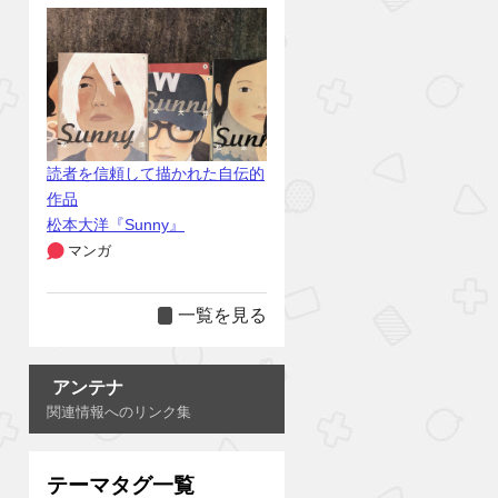
読者を信頼して描かれた自伝的
作品
松本大洋『Sunny』
マンガ
一覧を見る
アンテナ
関連情報へのリンク集
テーマタグ一覧