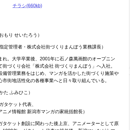
チラシ(660kb)
おもり せいたろう）
館指定管理者・株式会社街づくりまんぼう業務課長）
まれ。大学卒業後、2001年に石ノ森萬画館のオープニン
て街づくり会社「株式会社 街づくりまんぼう」へ入社。
設備管理業務をはじめ、マンガを活かした街づくり施策や
心市街地活性化の各種事業へと日々取り組んでいる。
かた ふみひこ）
 ガタケット代表、
アニメ情報館 新潟市マンガの家統括館長）
ガタケット創設に関わった後上京、アニメーターとして原