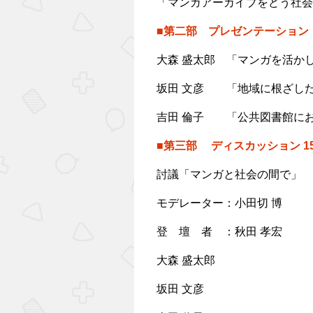
「マンガアーカイブをどう社会
■第二部 プレゼンテーション 13
大森 盛太郎 「マンガを活か
坂田 文彦 「地域に根ざし
吉田 倫子 「公共図書館に
■第三部 ディスカッション 15:4
討議「マンガと社会の間で」
モデレーター：小田切 博
登 壇 者 ：秋田 孝宏
大森 盛太郎
坂田 文彦