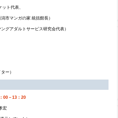
ケット代表、
新潟市マンガの家 統括館長）
ヤングアダルトサービス研究会代表）
イター）
00－13：20
孝宏