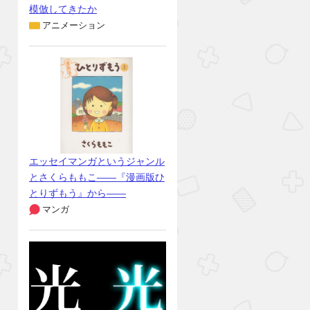
模倣してきたか
アニメーション
エッセイマンガというジャンル
とさくらももこ――『漫画版ひ
とりずもう』から――
マンガ