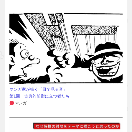
マンガ家が描く「目で見る音」
第1回 古典的前衛に立つ者たち
マンガ