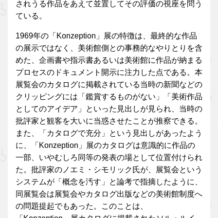
されうる作品をあえて並置してその評価の視座を問う
ている。
1969年の「Konzeption」展の特徴は、最終的な作品
の展示ではなく、美術館側との事務的なやりとりを含
めた、企画書や指示書あるいは美術館に作品が納まる
プロセスのドキュメント開示に注力した点である。本
展覧会のカタログに掲載されている当時の新聞などの
クリッピングには「鑑賞するものがない」「美術作品
としてのアイデア」といった見出しが見られ、当時の
批評家と観客を大いに当惑させたことが推察できる。
また、「カタログで充分」という見出しがあったよう
に、「Konzeption」展のカタログは意識的に作品の
一部、いやむしろ同等の発表の場として位置付けられ
た。批評家のノエミ・シモリック氏が、展覧会という
システムが「概念を汚す」と論考で指摘したように、
同展覧会は展覧会やカタログ出版などの美術館制度へ
の問題提起でもあった。このことは、