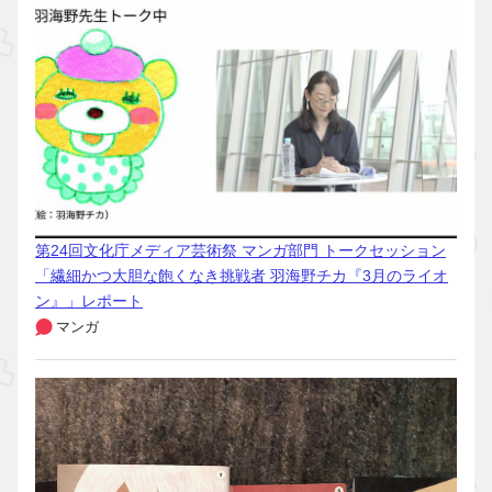
第24回文化庁メディア芸術祭 マンガ部門 トークセッション
「繊細かつ大胆な飽くなき挑戦者 羽海野チカ『3月のライオ
ン』」レポート
マンガ