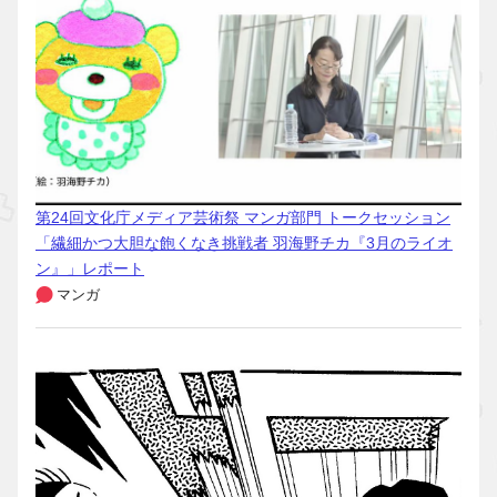
第24回文化庁メディア芸術祭 マンガ部門 トークセッション
「繊細かつ大胆な飽くなき挑戦者 羽海野チカ『3月のライオ
ン』」レポート
マンガ