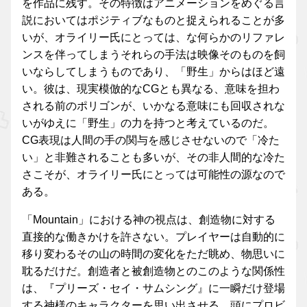
を作品に残す。その特徴はアニメーションをめぐる言
説においてはポジティブなものと捉えられることが多
いが、オライリー氏にとっては、な何らかのリファレ
ンスを伴ってしまうそれらの手法は映像そのものを飼
いならしてしまうものであり、「野生」からはほど遠
い。彼は、現実模倣的なCGとも異なる、意味を担わ
される前のポリゴンが、いかなる意味にも回収されな
いがゆえに「野生」の力を持つと考えているのだ。
CG表現は人間の手の関与を感じさせないので「冷た
い」と非難されることも多いが、その非人間的な冷た
さこそが、オライリー氏にとっては可能性の源なので
ある。
「Mountain」における神の視点は、創造物に対する
直接的な働きかけを許さない。プレイヤーは自動的に
移り変わるその山の時間の変化をただ眺め、物思いに
耽るだけだ。創造者と被創造物とのこのような関係性
は、『プリーズ・セイ・サムシング』に一瞬だけ登場
する神様のキャラクターを思い出させる。頭にプロビ