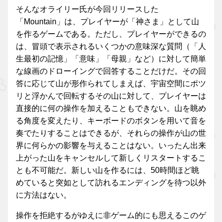
そんなオライリー氏が今回リリースした
「Mountain」は、プレイヤーが「神さま」として山
を作るゲームである。ただし、プレイヤーができるの
は、冒頭で表示されるいくつかの意味深な質問（「人
生最初の記憶」「意味」「母親」など）に対して簡単
な線画のドローイングで回答することだけだ。その回
答に応じて山が形作られてしまえば、宇宙空間にポツ
リと浮かんで回転するその山に対して、プレイヤーは
直接的に何の操作を加えることもできない。山を眺め
る角度を変えたり、キーボードのボタンを用いて音を
奏でたりすることはできるが、それらの操作が山の世
界に何らかの影響を与えることはない。いったん出来
上がった山をキャンセルして新しくリスタートするこ
とも不可能だ。新しい山を作るには、50時間ほど眺
めていると突如として訪れるエンディングを待つ以外
に方法はない。
操作を拒絶するがゆえに非ゲーム的にも思えるこのゲ