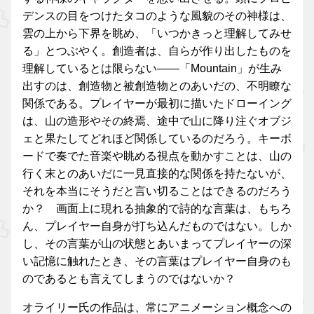
デンスの目をつけたタコのような風貌のその神様は、
雲の上から下界を眺め、「いつかきっと理解してみせ
る」とつぶやく。創造者は、自らが作り出したものを
理解しているとは限らない――「Mountain」が生み
出すのは、創造物と被創造物とのあいだの、不明瞭な
関係である。プレイヤーが最初に描いたドローイング
は、山の造形やその終焉、途中で山に降り注ぐオブジ
ェと果たしてどれほど関係しているのだろう。キーボ
ードで奏でた音楽や眺める視点を動かすことは、山の
行く末とのあいだに一見直接的な関係を持たないが、
それを本当にそうだと言い切ることはできるのだろう
か？ 画面上に現れる抽象的で詩的な言葉は、もちろ
ん、プレイヤー自身が打ち込んだものではない。しか
し、その言葉が山の状態とあいまってプレイヤーの深
い記憶に触れたとき、その言葉はプレイヤー自身のも
のであるとも言えてしまうのではないか？
オライリー氏の作品は、常にアニメーション概念への