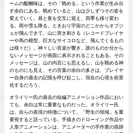
ームの醍醐味は、その「眺める」という作業が生み出
す余白にある。眺めていると、山は少しずつその姿を
変えていく。昼と夜を交互に迎え、四季も移り変わ
る。雨や雪も降る。ときおり宇宙のどこかからオブジ
ェが飛んできて、山に突き刺さる（レコードプレイヤ
ーや馬の模型、巨大なサイコロなど、飛んでくるもの
は様々だ）。神々しい音楽が響き、誰のものか分から
ないメッセージが画面に表示されることもある。その
メッセージは、山の内言にも思えるし、山を眺める神
のものにも見え、その言葉の余白の多さは、プレイヤ
ー自身の過去の記憶を呼び起こし、現在の心境を前景
化するだろう。
オライリー氏の過去の短編アニメーション作品におい
ても、余白は常に重要なものだった。オライリー氏
は、自らの表現の特徴について、「野生の領域」を重
要視すると語っている。手描きのドローイング作品や
人形アニメーションは、アニメーターの手作業の痕跡