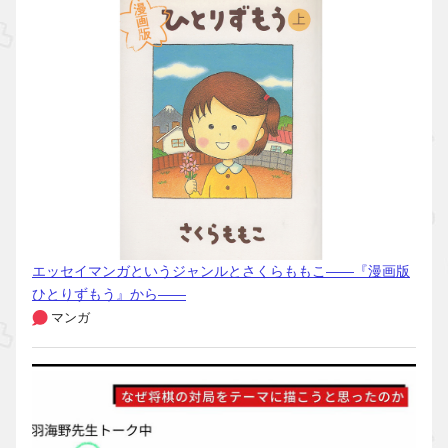
エッセイマンガというジャンルとさくらももこ――『漫画版
ひとりずもう』から――
マンガ