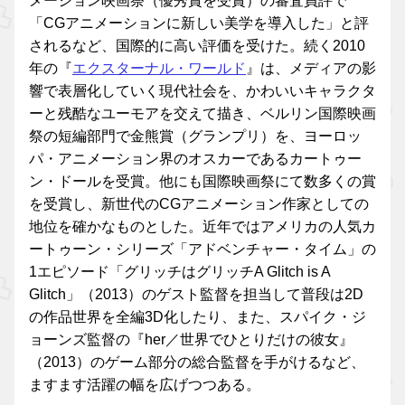
メーション映画祭（優秀賞を受賞）の審査員評で
「CGアニメーションに新しい美学を導入した」と評
されるなど、国際的に高い評価を受けた。続く2010
年の『
エクスターナル・ワールド
』は、メディアの影
響で表層化していく現代社会を、かわいいキャラクタ
ーと残酷なユーモアを交えて描き、ベルリン国際映画
祭の短編部門で金熊賞（グランプリ）を、ヨーロッ
パ・アニメーション界のオスカーであるカートゥー
ン・ドールを受賞。他にも国際映画祭にて数多くの賞
を受賞し、新世代のCGアニメーション作家としての
地位を確かなものとした。近年ではアメリカの人気カ
ートゥーン・シリーズ「アドベンチャー・タイム」の
1エピソード「グリッチはグリッチA Glitch is A
Glitch」（2013）のゲスト監督を担当して普段は2D
の作品世界を全編3D化したり、また、スパイク・ジ
ョーンズ監督の『her／世界でひとりだけの彼女』
（2013）のゲーム部分の総合監督を手がけるなど、
ますます活躍の幅を広げつつある。