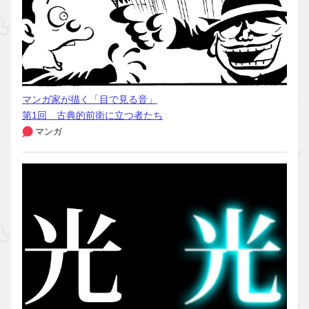
マンガ家が描く「目で見る音」
第1回 古典的前衛に立つ者たち
マンガ