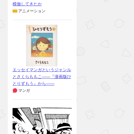
模倣してきたか
アニメーション
エッセイマンガというジャンル
とさくらももこ――『漫画版ひ
とりずもう』から――
マンガ