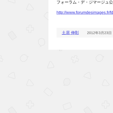
フォーラム・デ・ジマージュ公
http://www.forumdesimages.fr/f
土居 伸彰
2012年3月23日