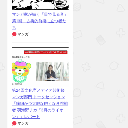
マンガ家が描く「目で見る音」
第1回 古典的前衛に立つ者た
ち
マンガ
第24回文化庁メディア芸術祭
マンガ部門 トークセッション
「繊細かつ大胆な飽くなき挑戦
者 羽海野チカ『3月のライオ
ン』」レポート
マンガ