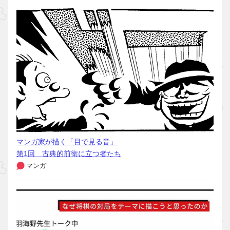
マンガ家が描く「目で見る音」
第1回 古典的前衛に立つ者たち
マンガ