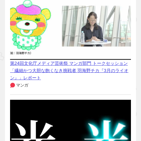
第24回文化庁メディア芸術祭 マンガ部門 トークセッション
「繊細かつ大胆な飽くなき挑戦者 羽海野チカ『3月のライオ
ン』」レポート
マンガ