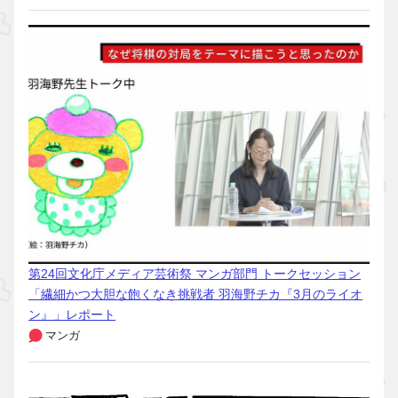
第24回文化庁メディア芸術祭 マンガ部門 トークセッション
「繊細かつ大胆な飽くなき挑戦者 羽海野チカ『3月のライオ
ン』」レポート
マンガ