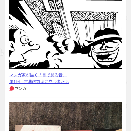
マンガ家が描く「目で見る音」
第1回 古典的前衛に立つ者たち
マンガ