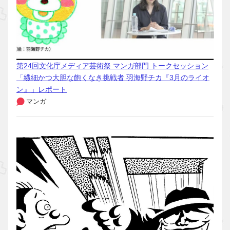
第24回文化庁メディア芸術祭 マンガ部門 トークセッション
「繊細かつ大胆な飽くなき挑戦者 羽海野チカ『3月のライオ
ン』」レポート
マンガ