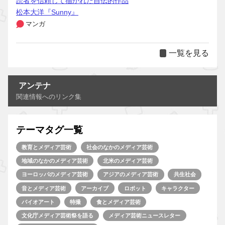
読者を信頼して描かれた自伝的作品
松本大洋『Sunny』
マンガ
一覧を見る
アンテナ
関連情報へのリンク集
テーマタグ一覧
教育とメディア芸術
社会のなかのメディア芸術
地域のなかのメディア芸術
北米のメディア芸術
ヨーロッパのメディア芸術
アジアのメディア芸術
共生社会
音とメディア芸術
アーカイブ
ロボット
キャラクター
バイオアート
特撮
食とメディア芸術
文化庁メディア芸術祭を語る
メディア芸術ニュースレター