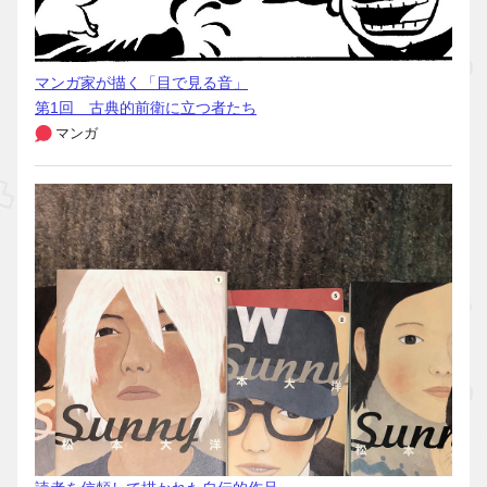
マンガ家が描く「目で見る音」
第1回 古典的前衛に立つ者たち
マンガ