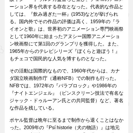
ーション界を代表する存在となった。代表的な作品と
しては、『飲み過ぎた一杯』(1953)などが挙げられ
る。国内外でその作品の評価は高く、1959年の『ラ
イオンと歌』は、世界初のアニメーション専門映画祭
として1960年に始まったアヌシー国際アニメーショ
ン映画祭にて第1回のグランプリを獲得した。また、
1965年からのテレビシリーズ『ぼくらと遊ぼう！』
もチェコで国民的な人気を博すものとなった。
その活動は国際的なもので、1960年代からは、カナ
ダ国立映画制作庁（通称NFB）での制作も行った。
NFBでは、1972年の『バラブロック』や1986年の
『ナイトエンジェル』（ピンスクリーン技法で有名な
ジャック・ドゥルーアン氏との共同監督）など、著名
な作品を残している。
ポヤル監督は晩年に至るまで制作から退くことはなか
った。2009年の『Psí historie（犬の物語）』は地元