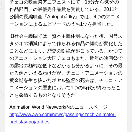
チェコの映画祭アニフェストにて「15分から60分の
作品部門」の最優秀作品賞を受賞している。2011年
公開の長編映画『Autopohádky』では、4つのアニメ
ーションによるエピソードのうち1つを担当した。
旧社会主義圏では、資本主義体制になった後、国営ス
タジオの消滅によって作られる作品の傾向が変化した
ことなどにより、歴史の断絶が起こっている。かつて
のアニメーション大国チェコもまた、近年の映画祭で
の露出の極端な低下などからも分かるように、その最
たる例といえるわけだが、チェコ・アニメーションの
黄金期を生き抜いたポヤル監督の死去は、チェコ・ア
ニメーションの歴史において1つの時代が終わったこ
とを象徴するものとなりそうだ。
Animation World Newwork内のニュースページ
http://www.awn.com/news/passing/czech-animator-
bretislav-pojar-dies