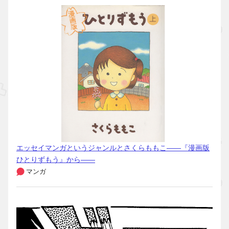
エッセイマンガというジャンルとさくらももこ――『漫画版
ひとりずもう』から――
マンガ