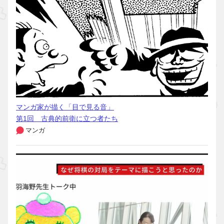
マンガ家が描く「目で見る音」
第1回 古典的前衛に立つ者たち
マンガ