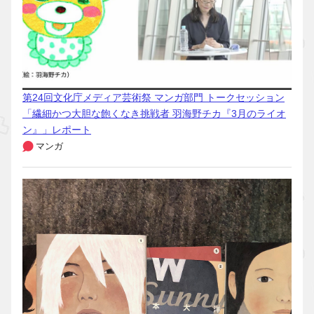
第24回文化庁メディア芸術祭 マンガ部門 トークセッション
「繊細かつ大胆な飽くなき挑戦者 羽海野チカ『3月のライオ
ン』」レポート
マンガ