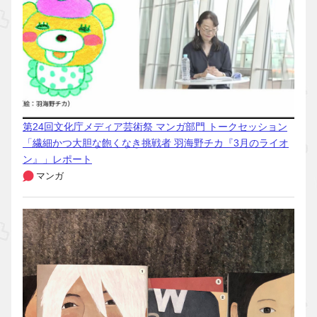
第24回文化庁メディア芸術祭 マンガ部門 トークセッション
「繊細かつ大胆な飽くなき挑戦者 羽海野チカ『3月のライオ
ン』」レポート
マンガ