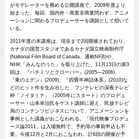
がモデレーターを務める公開講座で、2009年度より
始まった。毎回、国内外・商業非商業問わず、アニメ
ーションに関わるプロデューサーを講師として招いて
いる。
2011年度の本講座は、現在まで2回開催されており、
カナダの国営スタジオであるカナダ国立映画制作庁
(National Film Board of Canada、通称NFB)や、
NHK「みんなのうた」を取り上げた。11月13日の第3
回は、『ハチミツとクローバー』(2005—2006)、
『東のエデン』(2009)、『四畳半神話体系』(2010)な
どのヒット作を生み出した、フジテレビの深夜テレビ
枠「ノイタミナ」（2005年にスタート）のプロデュ
ーサー・山本幸治氏をゲスト講師に迎え、民放テレビ
局のコンテンツビジネスについて、アニメーションを
事例とした講義がおこなわれる。「現代映像プロデュ
ース論2011」は入場無料で、予約等の事前申込も不
要。今後12月と2月におこなわれ、計6回の開催が予