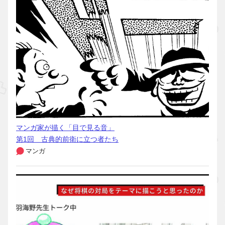
マンガ家が描く「目で見る音」
第1回 古典的前衛に立つ者たち
マンガ