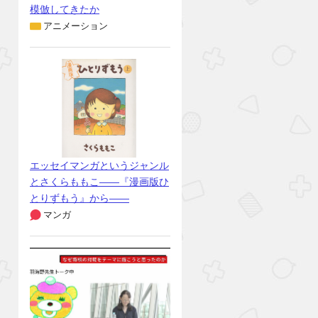
模倣してきたか
アニメーション
エッセイマンガというジャンル
とさくらももこ――『漫画版ひ
とりずもう』から――
マンガ