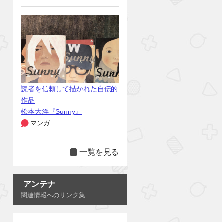
読者を信頼して描かれた自伝的
作品
松本大洋『Sunny』
マンガ
一覧を見る
アンテナ
関連情報へのリンク集