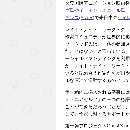
タワ国際アニメーション映画祭
グ氏
や
イーモン・オニール氏
、
デンス(A-AIR)
で来日中の
ケイ
レイト・ナイト・ワーク・クラ
作家コミュニティが世界的に形
ブ・ウッド氏は、「他の参加メ
たことはない」と言っている）
ーシャルファンディングを利用
が、レイト・ナイト・ワーク・
いると認め合う作家たちが国や
ルな原理で活動するものとして
予告編内に挿入される字幕には
ト・ユアセルフ」の三つの標語
ことができるだろう（ただし、
じて、作家に対するサポートが
第一弾プロジェクトGhost S