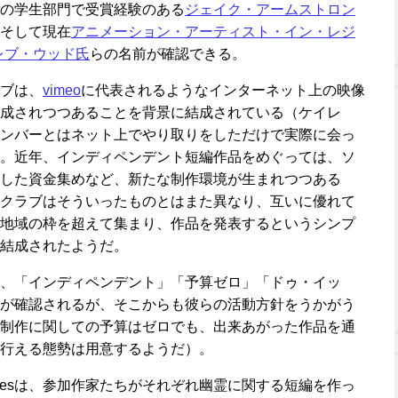
の学生部門で受賞経験のある
ジェイク・アームストロン
そして現在
アニメーション・アーティスト・イン・レジ
レブ・ウッド氏
らの名前が確認できる。
ブは、
vimeo
に代表されるようなインターネット上の映像
成されつつあることを背景に結成されている（ケイレ
ンバーとはネット上でやり取りをしただけで実際に会っ
。近年、インディペンデント短編作品をめぐっては、ソ
した資金集めなど、新たな制作環境が生まれつつある
クラブはそういったものとはまた異なり、互いに優れて
地域の枠を超えて集まり、作品を発表するというシンプ
結成されたようだ。
、「インディペンデント」「予算ゼロ」「ドゥ・イッ
が確認されるが、そこからも彼らの活動方針をうかがう
制作に関しての予算はゼロでも、出来あがった作品を通
行える態勢は用意するようだ）。
toriesは、参加作家たちがそれぞれ幽霊に関する短編を作っ