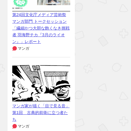
第24回文化庁メディア芸術祭
マンガ部門 トークセッション
「繊細かつ大胆な飽くなき挑戦
者 羽海野チカ『3月のライオ
ン』」レポート
マンガ
マンガ家が描く「目で見る音」
第1回 古典的前衛に立つ者た
ち
マンガ