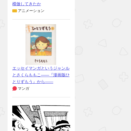
模倣してきたか
アニメーション
エッセイマンガというジャンル
とさくらももこ――『漫画版ひ
とりずもう』から――
マンガ