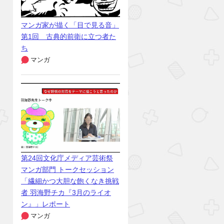
マンガ家が描く「目で見る音」
第1回 古典的前衛に立つ者た
ち
マンガ
第24回文化庁メディア芸術祭
マンガ部門 トークセッション
「繊細かつ大胆な飽くなき挑戦
者 羽海野チカ『3月のライオ
ン』」レポート
マンガ