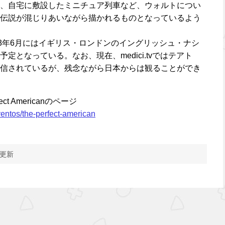
、自宅に敷設したミニチュア列車など、ウォルトについ
伝説が混じりあいながら描かれるものとなっているよう
13年6月にはイギリス・ロンドンのイングリッシュ・ナシ
定となっている。なお、現在、medici.tvではテアト
信されているが、残念ながら日本からは観ることができ
t Americanのページ
ventos/the-perfect-american
 更新