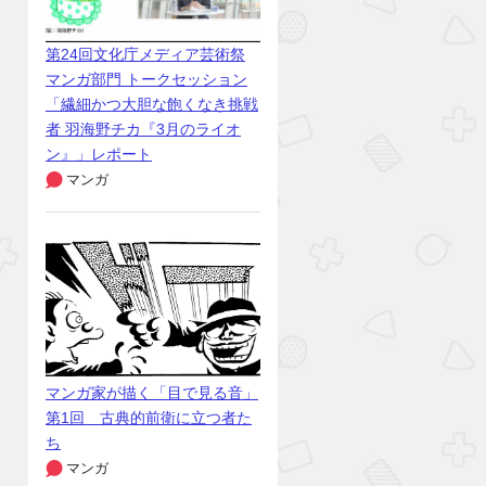
第24回文化庁メディア芸術祭
マンガ部門 トークセッション
「繊細かつ大胆な飽くなき挑戦
者 羽海野チカ『3月のライオ
ン』」レポート
マンガ
マンガ家が描く「目で見る音」
第1回 古典的前衛に立つ者た
ち
マンガ