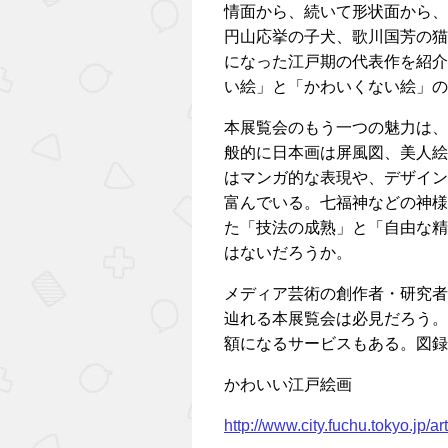
情面から、続いて形状面から、
円山応挙の子犬、歌川国芳の猫
になった江戸期の代表作を紹介
い絵」と「かわいくない絵」の
本展覧会のもう一つの魅力は、
般的に日本画は屏風図、美人絵
はマンガ的な表現や、デザイン
富んでいる。七福神などの神様
た「技法の成熟」と「自由な精
はないだろうか。
メディア芸術の創作者・研究者
辿れる本展覧会は必見だろう。
額になるサービスもある。図録
かわいい江戸絵画
http://www.city.fuchu.tokyo.jp/a