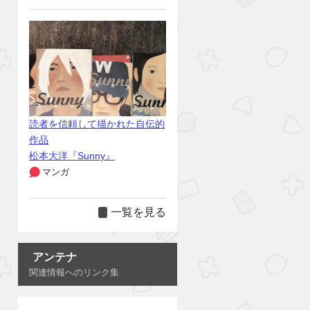
読者を信頼して描かれた自伝的
作品
松本大洋『Sunny』
マンガ
一覧を見る
アンテナ
関連情報へのリンク集