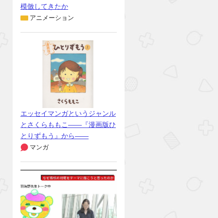
模倣してきたか
アニメーション
エッセイマンガというジャンル
とさくらももこ――『漫画版ひ
とりずもう』から――
マンガ