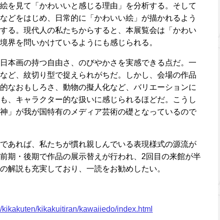
絵を見て「かわいいと感じる理由」を分析する。そして
などをはじめ、日常的に「かわいい絵」が描かれるよう
する。現代人の私たちからすると、本展覧会は「かわい
境界を問いかけているようにも感じられる。
日本画の持つ自由さ、のびやかさを実感できる点だ。一
など、紋切り型で捉えられがちだ。しかし、会場の作品
的なおもしろさ、動物の擬人化など、バリエーションに
も、キャラクター的な扱いに感じられるほどだ。こうし
神」が我が国特有のメディア芸術の礎となっているので
であれば、私たちが慣れ親しんでいる表現様式の源流が
前期・後期で作品の展示替えが行われ、2回目の来館が半
の解説も充実しており、一読をお勧めしたい。
rt/kikakuten/kikakuitiran/kawaiiedo/index.html