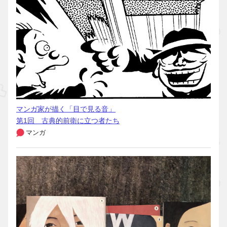
マンガ家が描く「目で見る音」
第1回 古典的前衛に立つ者たち
マンガ