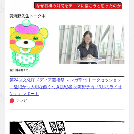
第24回文化庁メディア芸術祭 マンガ部門 トークセッション
「繊細かつ大胆な飽くなき挑戦者 羽海野チカ『3月のライオ
ン』」レポート
マンガ