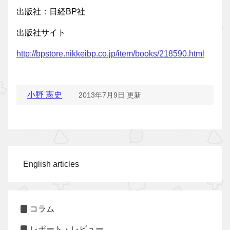
出版社：日経BP社
出版社サイト
http://bpstore.nikkeibp.co.jp/item/books/218590.html
小野 憲史
2013年7月9日 更新
English articles
コラム
レポート・レビュー