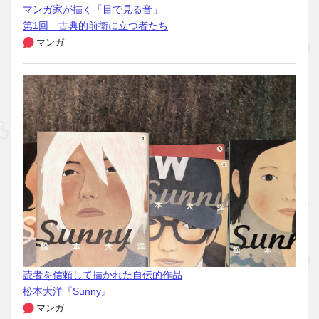
マンガ家が描く「目で見る音」
第1回 古典的前衛に立つ者たち
マンガ
読者を信頼して描かれた自伝的作品
松本大洋『Sunny』
マンガ