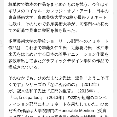
校単位で数本の作品をまとめたものを競う。今年はイ
ギリスのロイヤル・カレッジ・オブ・アート、日本の
東京藝術大学、多摩美術大学の3校が最終ノミネート
に残り、そのなかで多摩美術大学が、同部門への初め
ての応募で見事に栄冠を勝ち取った。
多摩美術大学の学校ショーリール部門へのノミネート
作品は、これまで加藤久仁生氏、近藤聡乃氏、水江未
来氏をはじめとする日本の若手アニメーション作家を
多数輩出してきたグラフィックデザイン学科の作品で
構成されている。
そのなかでも、ひめだまなぶ氏は、連作「ようこそぼ
くです」シリーズの『なにぬねのの』（2012年）
が、冠木佐和子氏は『肛門的重苦』（2013年）、
『Ici, là et partout』（2013年）の2本が短編のコンペ
ティション部門にもノミネートを果たしていた。ひめ
だ氏の作品は大学院部門のHonorable Mention（受賞