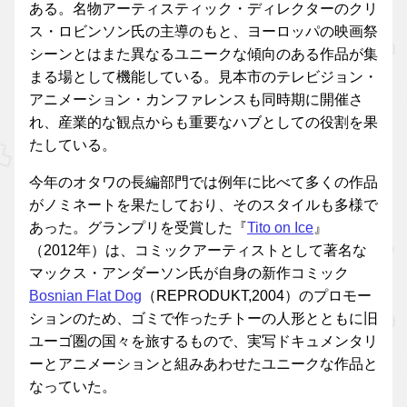
ある。名物アーティスティック・ディレクターのクリ
ス・ロビンソン氏の主導のもと、ヨーロッパの映画祭
シーンとはまた異なるユニークな傾向のある作品が集
まる場として機能している。見本市のテレビジョン・
アニメーション・カンファレンスも同時期に開催さ
れ、産業的な観点からも重要なハブとしての役割を果
たしている。
今年のオタワの長編部門では例年に比べて多くの作品
がノミネートを果たしており、そのスタイルも多様で
あった。グランプリを受賞した『
Tito on Ice
』
（2012年）は、コミックアーティストとして著名な
マックス・アンダーソン氏が自身の新作コミック
Bosnian Flat Dog
（REPRODUKT,2004）のプロモー
ションのため、ゴミで作ったチトーの人形とともに旧
ユーゴ圏の国々を旅するもので、実写ドキュメンタリ
ーとアニメーションと組みあわせたユニークな作品と
なっていた。