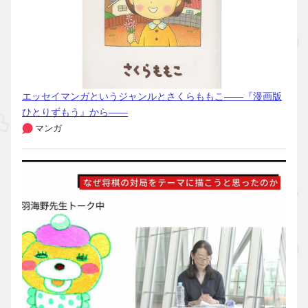
エッセイマンガというジャンルとさくらももこ――『漫画版
ひとりずもう』から――
マンガ