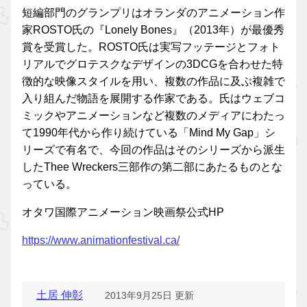
短編部門のグランプリはオランダのアニメーション作
家ROSTO氏の『Lonely Bones』（2013年）が最優秀
賞を受賞した。ROSTO氏は実写フッテージとフォト
リアルでグロテスクなデザインの3DCGを合わせた特
徴的な映像スタイルを用い、複数の作品に及ぶ複雑で
入り組んだ物語を展開する作家である。氏はウェブコ
ミックやアニメーションなど複数のメディアにわたっ
て1990年代から作り続けている「Mind My Gap」シ
リーズで有名で、今回の作品はそのシリーズから派生
したThee Wreckers三部作の第二部にあたるものとな
っている。
オタワ国際アニメーション映画祭公式HP
https://www.animationfestival.ca/
土居 伸彰
2013年9月25日 更新