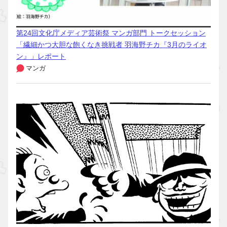
第24回文化庁メディア芸術祭 マンガ部門 トークセッション
「繊細かつ大胆な飽くなき挑戦者 羽海野チカ『3月のライオ
ン』」レポート
マンガ