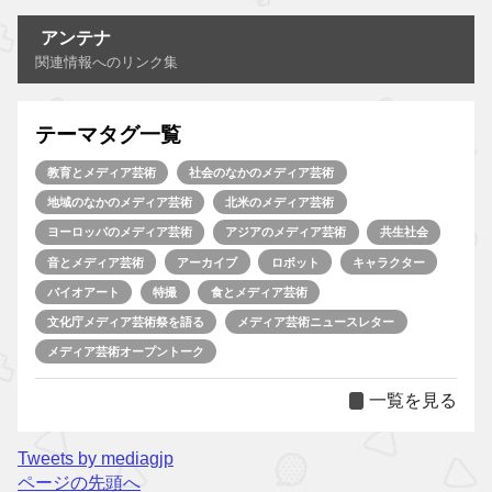
アンテナ
関連情報へのリンク集
テーマタグ一覧
教育とメディア芸術
社会のなかのメディア芸術
地域のなかのメディア芸術
北米のメディア芸術
ヨーロッパのメディア芸術
アジアのメディア芸術
共生社会
音とメディア芸術
アーカイブ
ロボット
キャラクター
バイオアート
特撮
食とメディア芸術
文化庁メディア芸術祭を語る
メディア芸術ニュースレター
メディア芸術オープントーク
一覧を見る
Tweets by mediagjp
ページの先頭へ