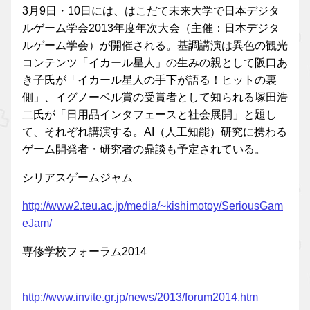
3月9日・10日には、はこだて未来大学で日本デジタ
ルゲーム学会2013年度年次大会（主催：日本デジタ
ルゲーム学会）が開催される。基調講演は異色の観光
コンテンツ「イカール星人」の生みの親として阪口あ
き子氏が「イカール星人の手下が語る！ヒットの裏
側」、イグノーベル賞の受賞者として知られる塚田浩
二氏が「日用品インタフェースと社会展開」と題し
て、それぞれ講演する。AI（人工知能）研究に携わる
ゲーム開発者・研究者の鼎談も予定されている。
シリアスゲームジャム
http://www2.teu.ac.jp/media/~kishimotoy/SeriousGam
eJam/
専修学校フォーラム2014
http://www.invite.gr.jp/news/2013/forum2014.htm