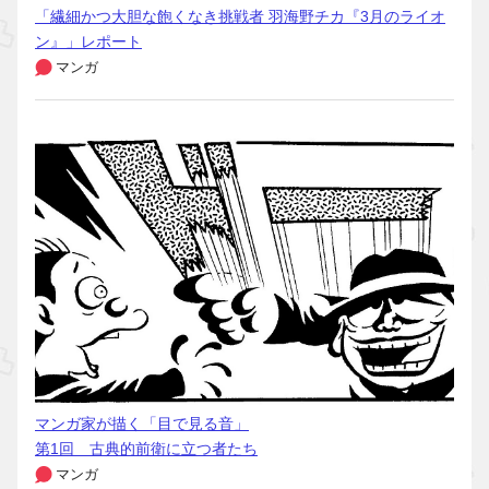
「繊細かつ大胆な飽くなき挑戦者 羽海野チカ『3月のライオ
ン』」レポート
マンガ
マンガ家が描く「目で見る音」
第1回 古典的前衛に立つ者たち
マンガ