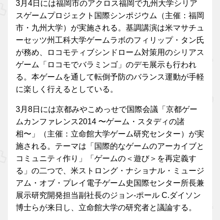
3月4日には福岡市のアクロス福岡で九州大学シリア
スゲームプロジェクト国際シンポジウム（主催：福岡
市・九州大学）が実施される。基調講演は米マサチュ
ーセッツ州工科大学ゲームラボのフィリップ・タン氏
が務め、ロコモティブシンドローム対策用のシリアス
ゲーム「ロコモでバラミンゴ」のデモ展示も行われ
る。本ゲームを通して転倒予防のバランス運動が手軽
に楽しく行えるとしている。
3月8日には京都みやこめっせで国際会議「京都ゲー
ムカンファレンス2014 〜ゲーム・スタディの諸
相〜」（主催：立命館大学ゲーム研究センター）が実
施される。テーマは「国際的なゲームのアーカイブと
コミュニティ作り」「ゲームの＜遊び＞を再定義す
る」の二つで、米ストロング・ナショナル・ミュージ
アム・オブ・プレイ電子ゲーム史国際センター所長兼
展示研究開発担当副社長のジョン-ポール C.ダイソン
博士らが来日し、立命館大学の研究者と議論する。