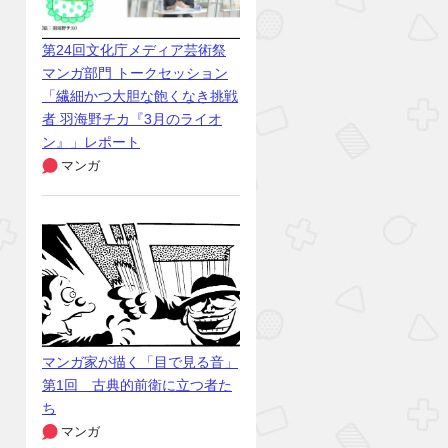
第24回文化庁メディア芸術祭
マンガ部門 トークセッション
「繊細かつ大胆な飽くなき挑戦
者 羽海野チカ『3月のライオ
ン』」レポート
マンガ
マンガ家が描く「目で見る音」
第1回 古典的前衛に立つ者た
ち
マンガ