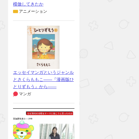
模倣してきたか
アニメーション
エッセイマンガというジャンル
とさくらももこ――『漫画版ひ
とりずもう』から――
マンガ