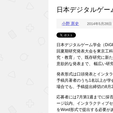
日本デジタルゲー
小野 憲史
2014年5月28日
日本デジタルゲーム学会（DiGR
回夏期研究発表大会を東京工科
究・教育」で、既存研究に新た
意欲的な発表まで、 幅広い研
発表形式は口頭発表とインタラ
予稿共著者のうち1名以上が学
場合でも、予稿提出締切の8月
応募者には7月第1週までに採
ージ以内、インタラクティブセ
をWord形式で提出する必要