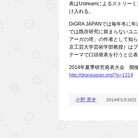
表はUstreamによるストリ
け入れる。
DiGRA JAPANでは毎年
では既存研究に留まらないユニ
アーガの塔」の作者として知ら
京工芸大学芸術学部教授）はブ
テーマで口頭発表を行うと公表
2014年夏季研究発表大会 開
http://digrajapan.org/?p=1314
小野 憲史
2014年5月28日