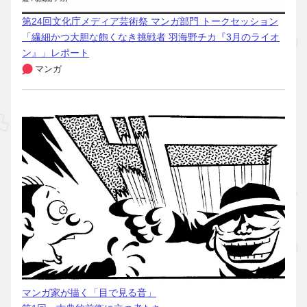
第24回文化庁メディア芸術祭 マンガ部門 トークセッション
「繊細かつ大胆な飽くなき挑戦者 羽海野チカ『3月のライオ
ン』」レポート
マンガ
マンガ家が描く「目で見る音」