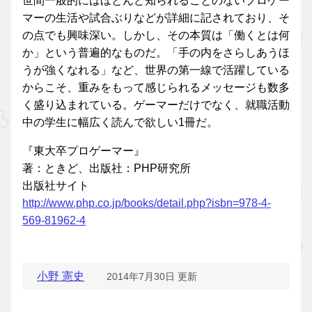
世間一般的にはほとんど知られることのないプロゲー
マーの生活や試合ぶりなどが詳細に記されており、そ
の点でも興味深い。しかし、その本質は「働くとは何
か」という普遍的なものだ。「手の内をさらしあうほ
うが強くなれる」など、世界の第一線で活躍している
からこそ、重みをもって感じられるメッセージも数多
く盛り込まれている。ゲーマーだけでなく、就職活動
中の学生に幅広く読んで欲しい1冊だ。
『東大卒プロゲーマー』
著：ときど、出版社：PHP研究所
出版社サイト
http://www.php.co.jp/books/detail.php?isbn=978-4-
569-81962-4
小野 憲史
2014年7月30日 更新