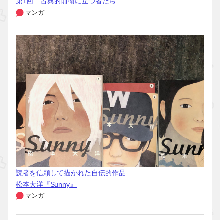
第1回 古典的前衛に立つ者たち
マンガ
読者を信頼して描かれた自伝的作品
松本大洋『Sunny』
マンガ