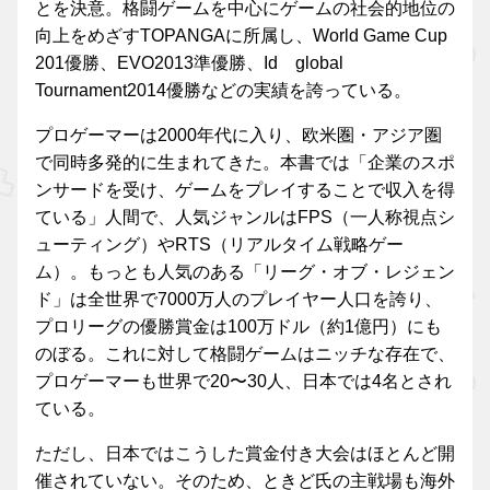
とを決意。格闘ゲームを中心にゲームの社会的地位の
向上をめざすTOPANGAに所属し、World Game Cup
201優勝、EVO2013準優勝、Id global
Tournament2014優勝などの実績を誇っている。
プロゲーマーは2000年代に入り、欧米圏・アジア圏
で同時多発的に生まれてきた。本書では「企業のスポ
ンサードを受け、ゲームをプレイすることで収入を得
ている」人間で、人気ジャンルはFPS（一人称視点シ
ューティング）やRTS（リアルタイム戦略ゲー
ム）。もっとも人気のある「リーグ・オブ・レジェン
ド」は全世界で7000万人のプレイヤー人口を誇り、
プロリーグの優勝賞金は100万ドル（約1億円）にも
のぼる。これに対して格闘ゲームはニッチな存在で、
プロゲーマーも世界で20〜30人、日本では4名とされ
ている。
ただし、日本ではこうした賞金付き大会はほとんど開
催されていない。そのため、ときど氏の主戦場も海外