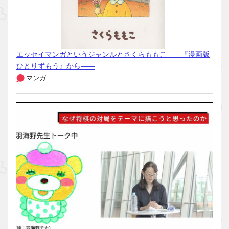
エッセイマンガというジャンルとさくらももこ――『漫画版
ひとりずもう』から――
マンガ