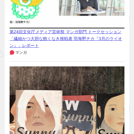
第24回文化庁メディア芸術祭 マンガ部門 トークセッション
「繊細かつ大胆な飽くなき挑戦者 羽海野チカ『3月のライオ
ン』」レポート
マンガ