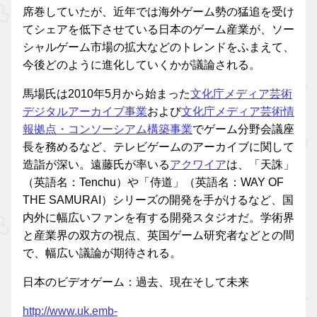
席巻していたが、近年では海外ゲーム勢の猛追を受け
てシェアを低下させている日本のゲーム産業が、ソー
シャルゲーム市場の拡大などのトレンドをふまえて、
今後どのように進化していくかが議論される。
馬場氏は2010年5月から始まった
文化庁メディア芸術
デジタルアーカイブ事業
および
文化庁メディア芸術情
報拠点・コンソーシアム構築事業
でゲーム分野会議座
長を務めるなど、テレビゲームのアーカイブに関して
造詣が深い。遠藤氏が率いる
アクワイア
は、「天誅」
（英語名：Tenchu）や「侍道」（英語名：WAY OF
THE SAMURAI）シリーズの開発を手がけるなど、国
内外に幅広いファンを有する開発スタジオだ。学術界
と産業界の双方の視点、英国ゲーム研究者などとの間
で、幅広い議論が期待される。
日本のビデオゲーム：過去、現在そして未来
http://www.uk.emb-