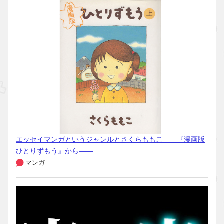
エッセイマンガというジャンルとさくらももこ――『漫画版
ひとりずもう』から――
マンガ