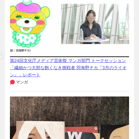
第24回文化庁メディア芸術祭 マンガ部門 トークセッション
「繊細かつ大胆な飽くなき挑戦者 羽海野チカ『3月のライオ
ン』」レポート
マンガ