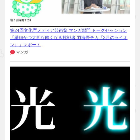
第24回文化庁メディア芸術祭 マンガ部門 トークセッション
「繊細かつ大胆な飽くなき挑戦者 羽海野チカ『3月のライオ
ン』」レポート
マンガ