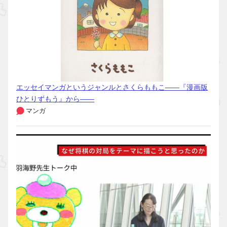
エッセイマンガというジャンルとさくらももこ――『漫画版
ひとりずもう』から――
マンガ