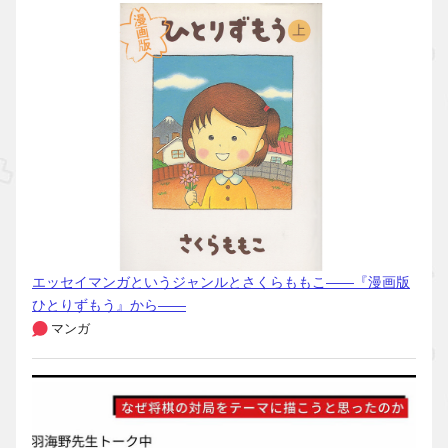
エッセイマンガというジャンルとさくらももこ――『漫画版
ひとりずもう』から――
マンガ