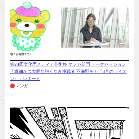
第24回文化庁メディア芸術祭 マンガ部門 トークセッション
「繊細かつ大胆な飽くなき挑戦者 羽海野チカ『3月のライオ
ン』」レポート
マンガ