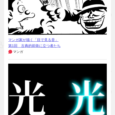
マンガ家が描く「目で見る音」
第1回 古典的前衛に立つ者たち
マンガ