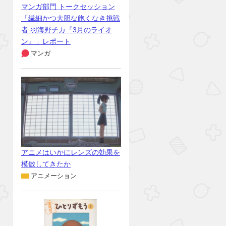
マンガ部門 トークセッション
「繊細かつ大胆な飽くなき挑戦
者 羽海野チカ『3月のライオ
ン』」レポート
マンガ
アニメはいかにレンズの効果を
模倣してきたか
アニメーション