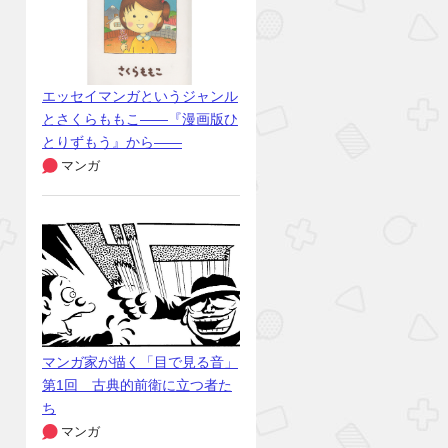
エッセイマンガというジャンル
とさくらももこ――『漫画版ひ
とりずもう』から――
マンガ
マンガ家が描く「目で見る音」
第1回 古典的前衛に立つ者た
ち
マンガ