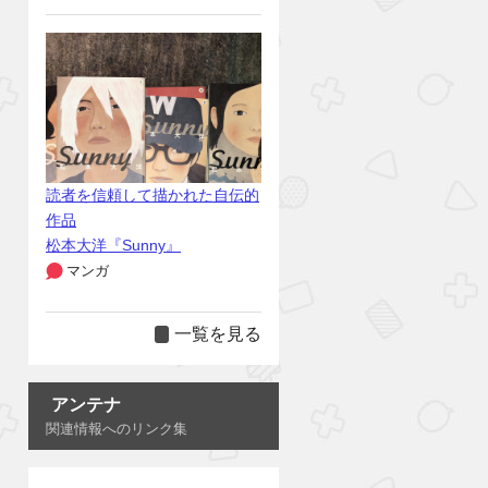
読者を信頼して描かれた自伝的
作品
松本大洋『Sunny』
マンガ
一覧を見る
アンテナ
関連情報へのリンク集