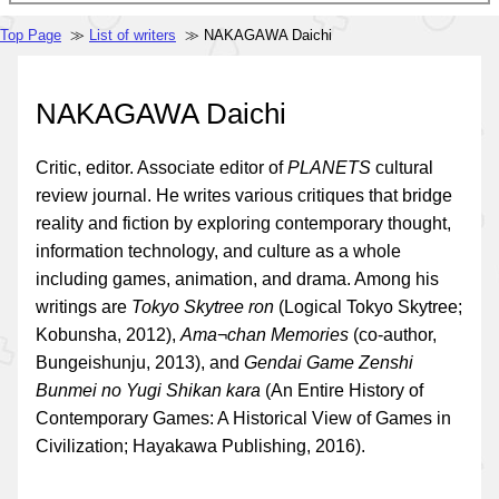
Top Page
≫
List of writers
≫ NAKAGAWA Daichi
NAKAGAWA Daichi
Critic, editor. Associate editor of
PLANETS
cultural
review journal. He writes various critiques that bridge
reality and fiction by exploring contemporary thought,
information technology, and culture as a whole
including games, animation, and drama. Among his
writings are
Tokyo Skytree ron
(Logical Tokyo Skytree;
Kobunsha, 2012),
Ama¬chan Memories
(co-author,
Bungeishunju, 2013), and
Gendai Game Zenshi
Bunmei no Yugi Shikan kara
(An Entire History of
Contemporary Games: A Historical View of Games in
Civilization; Hayakawa Publishing, 2016).