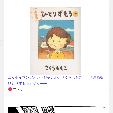
エッセイマンガというジャンルとさくらももこ――『漫画版
ひとりずもう』から――
マンガ