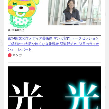
第24回文化庁メディア芸術祭 マンガ部門 トークセッション
「繊細かつ大胆な飽くなき挑戦者 羽海野チカ『3月のライオ
ン』」レポート
マンガ