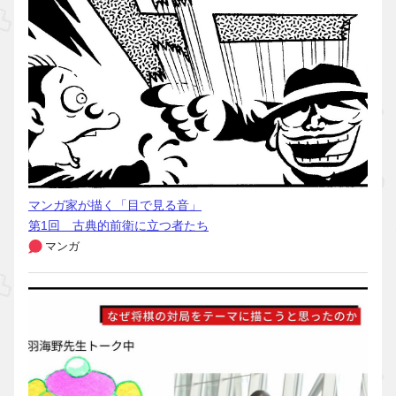
マンガ家が描く「目で見る音」
第1回 古典的前衛に立つ者たち
マンガ