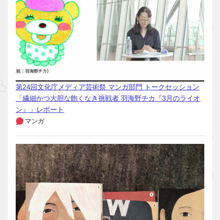
第24回文化庁メディア芸術祭 マンガ部門 トークセッション
「繊細かつ大胆な飽くなき挑戦者 羽海野チカ『3月のライオ
ン』」レポート
マンガ