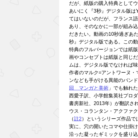
だが、紙版の購入特典としてウ
あいにく『3秒』デジタル版はY
てはいないのだが、フランス語
あり、そのなかに一部が組み込
だきたい。動画の10秒過ぎあ
秒』デジタル版である。この動
特典のフルバージョンでは紙版
画やコンセプトは紙版と同じだ
ムは、デジタル版でなければ味
作者のマルク=アントワーヌ・
ンなども手がける異能のバンド
回 マンガと美術
」でも触れた
西愛子訳、小学館集英社プロダ
書房新社、2013年）が翻訳
ウス・コランタン・アクファク（Julius C
（
註2
）というシリーズ作品で
実に、穴の開いたコマや仕掛け
沿った凝ったギミックを盛り込み、