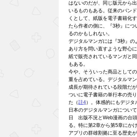
はないのだが、同じ版元から出
いるものもある。従来のバンド
くとして、紙版を電子書籍化す
たら作者の側に、『3秒』につ
るのかもしれない。
デジタルマンガには『3秒』の
あり方を問い直すような野心に
紙で販売されているマンガと同
もある。
今や、そういった商品としての
重を占めている。デジタルマン
成長が期待されている段階だが
ついに電子書籍の単行本の売り
た（
註4
）。体感的にもデジタ
日本のデジタルマンガについて
日 出版不況とWeb漫画の台
る。特に第2章から第5章にか
アプリの群雄割拠に至る歴史が