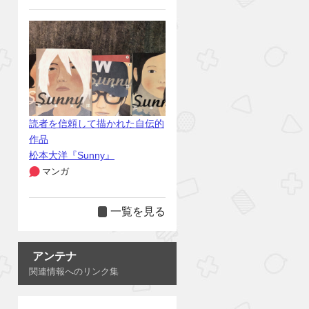
読者を信頼して描かれた自伝的
作品
松本大洋『Sunny』
マンガ
一覧を見る
アンテナ
関連情報へのリンク集