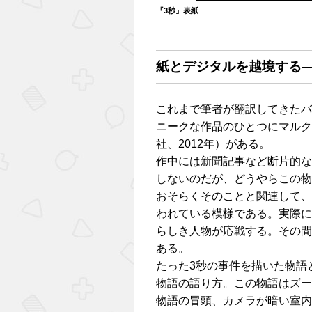
『3秒』表紙
紙とデジタルを越境する―
これまで筆者が翻訳してきたバ
ニークな作品のひとつにマルク
社、2012年）がある。
作中には新聞記事など断片的な
しないのだが、どうやらこの物
おそらくそのことと関連して、
われている模様である。実際に
らしき人物が応戦する。その間
ある。
たった3秒の事件を描いた物語
物語の語り方。この物語はズー
物語の冒頭、カメラが暗い室内