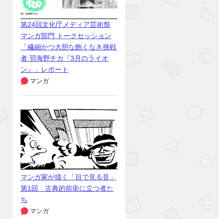
第24回文化庁メディア芸術祭
マンガ部門 トークセッション
「繊細かつ大胆な飽くなき挑戦
者 羽海野チカ『3月のライオ
ン』」レポート
マンガ
マンガ家が描く「目で見る音」
第1回 古典的前衛に立つ者た
ち
マンガ