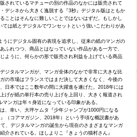
版されているマチューの別の作品のなかには販売されて
・デシネから大きく逸脱する『3秒』デジタル版はともか
ることはそんなに難しいことではないはずだ。もしかし
いては紙とデジタルでワンセットという強いこだわりがあ
ようにデジタル固有の表現を追求し、従来の紙のマンガの
あふれつつ、商品とはなっていない作品がある一方で、
じように、何らかの形で販売され利益を上げている商品
デジタルマンガが、マンガ全体のなかで非常に大きな比
ガの市場はフランスではまだ決して大きくなく、今後の
、日本ではここ数年の間に大躍進を遂げた。2018年には
上げが紙の単行本の売り上げを上回り、大きく報道され
ルマンガは年々身近になっている印象がある。
は、幸い、大坪ケムタ『少年ジャンプが1000円になる
頭』（コアマガジン、2018年）という手頃な概説書があ
けて、デジタルマンガの誕生から現在のさまざまなマンガ
紹介されている。ほしよりこ『きょうの猫村さん』