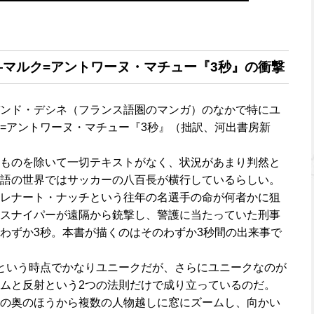
マルク=アントワーヌ・マチュー『3秒』の衝撃
ンド・デシネ（フランス語圏のマンガ）のなかで特にユ
=アントワーヌ・マチュー『3秒』（拙訳、河出書房新
ものを除いて一切テキストがなく、状況があまり判然と
語の世界ではサッカーの八百長が横行しているらしい。
レナート・ナッチという往年の名選手の命が何者かに狙
スナイパーが遠隔から銃撃し、警護に当たっていた刑事
わずか3秒。本書が描くのはそのわずか3秒間の出来事で
という時点でかなりユニークだが、さらにユニークなのが
ムと反射という2つの法則だけで成り立っているのだ。
の奥のほうから複数の人物越しに窓にズームし、向かい