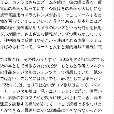
える。カメラはさらにズームを続け、彼の瞳に寄る。瞳
電話の画面が写っていて、今度はその画面が大写しにな
携帯電話用カメラのレンズがあり、そこにズームすると
物が写っていて……といった具合である。基本的にはズ
間の瞳や携帯電話用カメラのレンズといった何かを反射
グルが開け、さまざまな情報が少しずつ明らかになって
。作中随所に反射（やそこから連想される虚像＝シミュ
りばめられていて、ズームと反射と知的遊戯の連続に眩
スで出版され、その後わりとすぐ、2012年の2月に日本でも
紙の本として出版されたのだが、もともと作者のマルク=
の作品をデジタルコンテンツとして構想していた。紙の
ではない。内容的には同じでも、表現としてはまったく
『3秒』には、セリフはないがコマ割りはあって、バン
一方、デジタル版は一見アニメーションに近い。画面が
い。紙版の各コマの絵が次々に映し出されていき、読者
速度を調整する機能があって、そこで読者は多少なりと
とができる。最終的にそれは商品にこそならなかったの