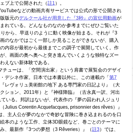
ェブ上で公開された（
註1
）。
ouTubeなどの動画共有サービスでは公式の形で公開され
版版元の
デルクール社が用意した『3秒』の宣伝用動画
が
まれている。どんなものなのか参考までにぜひご覧いた
たりから、早送りのように動く映像が始まる。それが『3
画のなかではごく一部しか見ることができないが、購入
の内容が最初から最後までこの調子で展開していく。作
が、画面の奥へ奥へと突き進んでいくような独特なズー
わえない新体験である。
マチューは、「空間演出家」という肩書で展覧会のデザイ
・デシネ作家。日本では本書以外に、この連載の「
第7
『レヴォリュ美術館の地下 ある専門家の日記より』（大
クション、2011年）と『神様降臨』（古永真一訳、河出
されている。邦訳はないが、代表作の『夢の囚われ人ジュリ
orentin Acquefacques, prisonnier des rêves）』
は、主人公が夢のなかで奇妙な冒険に巻き込まれるのを口
絵本のような工作、立体3D眼鏡など、巻ごとのテーマに
最新作『3つの夢想（3 Rêveries）』（
註3
）では、