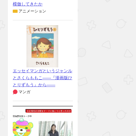
模倣してきたか
アニメーション
エッセイマンガというジャンル
とさくらももこ――『漫画版ひ
とりずもう』から――
マンガ