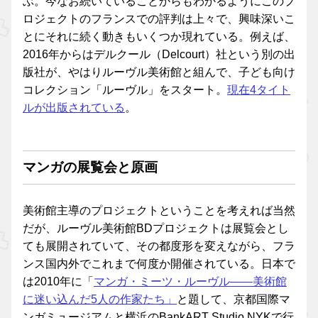
ぶ。今なお続いていることからもわかるようにこのプ
ロジェクトのフランスでの評判は上々で、興味深いこ
とにそれに続く動きもいくつか現れている。例えば、
2016年からはデルクール（Delcourt）社という別の出
版社が、やはりルーヴル美術館と組んで、子ども向け
コレクション「ルーヴル」をスタート。
現在4タイト
ルが出版されている
。
マンガの展覧会と原画
美術館主導のプロジェクトということを考えれば当然
だが、ルーヴル美術館BDプロジェクトは展覧会とし
ても展開されていて、その都度形を変えながら、フラ
ンス国内外でこれまで何度か開催されている。日本で
は2010年に「
マンガ・ミーツ・ルーヴル――美術館
に迷い込んだ5人の作家たち」
と題して、京都国際マ
ンガミュージアムと横浜のBankART Studio NYKで行