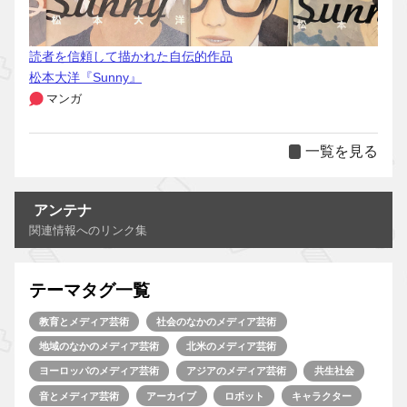
読者を信頼して描かれた自伝的作品
松本大洋『Sunny』
マンガ
一覧を見る
アンテナ
関連情報へのリンク集
テーマタグ一覧
教育とメディア芸術
社会のなかのメディア芸術
地域のなかのメディア芸術
北米のメディア芸術
ヨーロッパのメディア芸術
アジアのメディア芸術
共生社会
音とメディア芸術
アーカイブ
ロボット
キャラクター