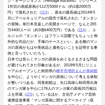
ジ・オークションズ（Heritage Auctions）でシリーズ
1作目の表紙原画が112万5000ドル（約1億2000万
円）で落札された（
註3
）。過去の最高値は2014年5
月にアールキュリアルの競売で落札された『タンタン
の冒険』単行本見返しの見開きページで、なんと265
万4400ユーロ（約3億6400万円）である（
註4
）。エ
ルジェの『タンタン』はフランス語圏でもちょっと例
外的な作品だが、手塚のケースといい、ある種のマン
ガの原画がもはや美術品と遜色ないことを証明する事
例と言っていいだろう。
日本では長らくマンガの原画をめぐるさまざまな問題
が避けられてきた印象があるが、2019年5月にリニュ
ーアルオープンした秋田県の
横手市増田まんが美術館
を中心に、ようやくマンガの原画について考える体制
が整いつつある。同美術館は、矢口高雄ら秋田県出身
のマンガ家を中心に179人のマンガ家の原画20万枚以
上を所蔵（
註5
）しているほか、文化庁メディア芸術
連携促進事業「マンガ原画に関するアーカイブ（収