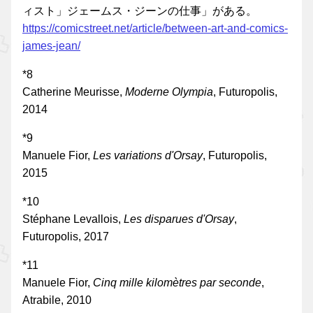
ィスト」ジェームス・ジーンの仕事」がある。
https://comicstreet.net/article/between-art-and-comics-
james-jean/
*8
Catherine Meurisse,
Moderne Olympia
, Futuropolis,
2014
*9
Manuele Fior,
Les variations d'Orsay
, Futuropolis,
2015
*10
Stéphane Levallois,
Les disparues d'Orsay
,
Futuropolis, 2017
*11
Manuele Fior,
Cinq mille kilomètres par seconde
,
Atrabile, 2010