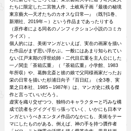
たちに限定した二宮敦人作、土岐蔦子画『最後の秘境
東京藝大―天才たちのカオスな日常―』（既刊1巻、
新潮社、2019年～）という作品まであったりする
（原作者による同名のノンフィクション小説のコミカ
ライズ）。
個人的には、美術マンガといえば、実在の画家を描い
た作品がまず思い浮かぶ。一般にはあまり知られてい
ない江戸末期の浮世絵師・二代目広重を主人公にした
一ノ関圭「茶箱広重」（『茶箱広重』小学館、1983
年所収）や、葛飾北斎と彼の娘で父同様画家だったお
栄の日常を描いた杉浦日向子『百日紅』（全3巻、実
業之日本社、1985～1987年）は、マンガ史に残る傑
作と言っていいだろう。
虚実を織り交ぜつつ、独特のキャラクターと巧みな構
成で読者をグイグイ引っ張っていく、いかにも日本マ
ンガというべきエンタメ作品のなかにも、美術をテー
マにしたものがある。例えば、神の手を持つ贋作者