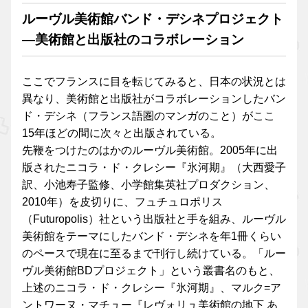
ルーヴル美術館バンド・デシネプロジェクト
―美術館と出版社のコラボレーション
ここでフランスに目を転じてみると、日本の状況とは
異なり、美術館と出版社がコラボレーションしたバン
ド・デシネ（フランス語圏のマンガのこと）がここ
15年ほどの間に次々と出版されている。
先鞭をつけたのはかのルーヴル美術館。2005年に出
版されたニコラ・ド・クレシー『氷河期』（大西愛子
訳、小池寿子監修、小学館集英社プロダクション、
2010年）を皮切りに、フュチュロポリス
（Futuropolis）社という出版社と手を組み、ルーヴル
美術館をテーマにしたバンド・デシネを年1冊くらい
のペースで現在に至るまで刊行し続けている。「ルー
ヴル美術館BDプロジェクト」という叢書名のもと、
上述のニコラ・ド・クレシー『氷河期』、マルク=ア
ントワーヌ・マチュー『レヴォリュ美術館の地下 あ