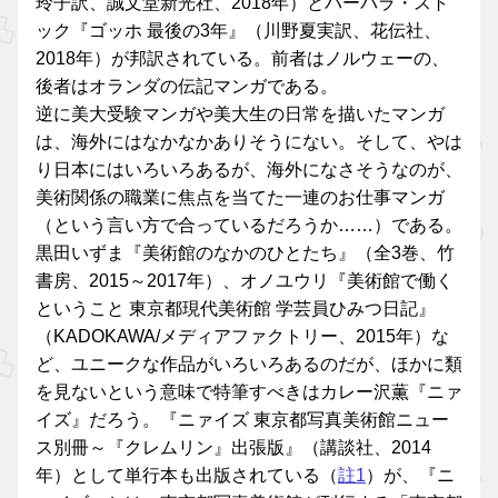
玲子訳、誠文堂新光社、2018年）とバーバラ・スト
ック『ゴッホ 最後の3年』（川野夏実訳、花伝社、
2018年）が邦訳されている。前者はノルウェーの、
後者はオランダの伝記マンガである。
逆に美大受験マンガや美大生の日常を描いたマンガ
は、海外にはなかなかありそうにない。そして、やは
り日本にはいろいろあるが、海外になさそうなのが、
美術関係の職業に焦点を当てた一連のお仕事マンガ
（という言い方で合っているだろうか……）である。
黒田いずま『美術館のなかのひとたち』（全3巻、竹
書房、2015～2017年）、オノユウリ『美術館で働く
ということ 東京都現代美術館 学芸員ひみつ日記』
（KADOKAWA/メディアファクトリー、2015年）な
ど、ユニークな作品がいろいろあるのだが、ほかに類
を見ないという意味で特筆すべきはカレー沢薫『ニァ
イズ』だろう。『ニァイズ 東京都写真美術館ニュー
ス別冊～『クレムリン』出張版』（講談社、2014
年）として単行本も出版されている（
註1
）が、『ニ