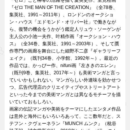
「ゼロ」こと榊零の活躍を描く愛英史作、里見桂画
『ゼロ THE MAN OF THE CREATION』（全78巻、
集英社、1991～2011年）、ロンドンのオークショ
ン・ハウス「エドモンド・オリバー社」で働きなが
ら、復讐の機会をうかがう鑑定人リュウ・ソーゲンが
主人公の小池一夫作、叶精作画『オークション・ハウ
ス』（全34巻、集英社、1991～2003年）、そして贋
作専門の画廊を舞台にした細野不二彦『ギャラリーフ
ェイク』（既刊34巻、小学館、1992年～）。最近の
作品では、かっぴー作、nifuni画『左ききのエレン』
（既刊9巻、集英社、2017年～）も美術マンガと言っ
ていいかもしれない。マンガらしい外連味を効かせつ
つ、広告代理店のクリエイティブやストリートアート
といった今までの美術マンガとは異なるモチーフを描
いていておもしろい。
画家の伝記マンガや美術をテーマにしたエンタメ作品
は意外と海外にもいろいろあって、ここ数年だと、ス
テフン・クヴェーネラン『MUNCH ムンク』（枇谷