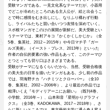
受験マンガである。一見文化系なテーマだが、小器用
でどこか冷めたところのある主人公が、絵と出会うこ
とで時に感情をむき出しにし、なりふり構わず行動
し、ライバルたちと競い合いつつ友情を深めていく。
スポ根マンガそこのけの展開が新鮮だ。美大受験とい
うテーマでは、東村アキコ『かくかくしかじか』（全
5巻、集英社、2012～2015年）や今日マチ子『ガー
ルズ美術』（イースト・プレス、2013年）といった
作者の自伝的要素の強い作品もあって、このテーマひ
とつとっても切り口はさまざまである。
受験がテーマになるくらいだから、当然、受験合格後
の美大生の日常を描いたマンガもある。少し前の作品
では、羽海野チカ『ハチミツとクローバー』（全10
巻、集英社、2002～2006年）、より最近の作品では
相澤いくえ『モディリアーニにお願い』（既刊4巻、
小学館、2016年～）、山本和音『星明かりグラフィ
クス』（全3巻、KADOKAWA、2017～2018年）。さ
らに新しいところでは、東京藝術大学に通う奇人変人