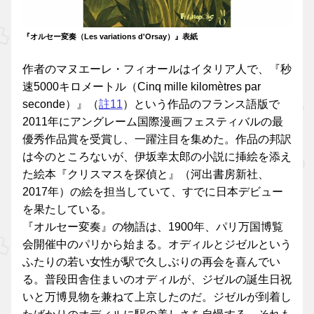
『オルセー変奏（Les variations d'Orsay）』表紙
作者のマヌエーレ・フィオールはイタリア人で、『秒
速5000キロメートル（Cinq mille kilomètres par
seconde）』（
註11
）という作品のフランス語版で
2011年にアングレーム国際漫画フェスティバルの最
優秀作品賞を受賞し、一躍注目を集めた。作品の邦訳
は今のところないが、伊坂幸太郎の小説に挿絵を添え
た絵本『クリスマスを探偵と』（河出書房新社、
2017年）の絵を担当していて、すでに日本デビュー
を果たしている。
『オルセー変奏』の物語は、1900年、パリ万国博覧
会開催中のパリから始まる。オディルとジゼルという
ふたりの若い女性が駅で久しぶりの再会を喜んでい
る。普段田舎住まいのオディルが、ジゼルの誕生日祝
いと万博見物を兼ねて上京したのだ。ジゼルが到着し