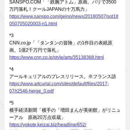
SANSPO.COM「「鉄腕アトム」原画、パリで3500
万円落札！クールJAPANの十万馬力」
https://www.sanspo.com/geino/news/20180507/sot18
050705020003-n1.html
*3
CNN.co.jp「「タンタンの冒険」の1作目の表紙原
画、1億2千万円で落札」
https://www.cnn.co.jp/style/arts/35138368.html
*4
アールキュリアルのプレスリリース。※フランス語
https://www.artcurial.com/sites/default/files/2017-
07/r2546-herge_0.pdf
*5
横手経済新聞「横手の「増田まんが美術館」がリニュ
ーアル 原画20万点収蔵」
https://yokote.keizai.biz/headline/652/