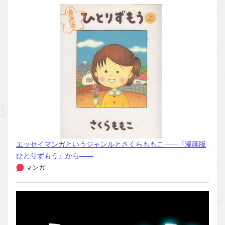
エッセイマンガというジャンルとさくらももこ――『漫画版
ひとりずもう』から――
マンガ