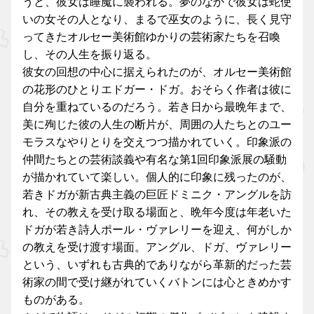
うと、彼女は睡魔に襲われる。夢のなかで彼女は蛇使
いの女その人となり、まるで巫女のように、長く見守
ってきたオルセー美術館ゆかりの芸術家たちを召喚
し、その人生を振り返る。
彼女の回想の中心に据えられたのが、オルセー美術館
の花形のひとりエドガー・ドガ。おそらく作者は彼に
自分を重ねているのだろう。若き日から最晩年まで、
美に殉じた彼の人生の断片が、周囲の人たちとのユー
モラスなやりとりを交えつつ描かれていく。印象派の
仲間たちとの芸術談義や有名な第1回印象派展の騒動
が描かれていて楽しい。個人的に印象に残ったのが、
若きドガが新古典主義の巨匠ドミニク・アングルを訪
れ、その教えを受け取る場面と、晩年今度は年老いた
ドガが若き詩人ポール・ヴァレリーを迎え、何がしか
の教えを受け渡す場面。アングル、ドガ、ヴァレリー
という、いずれも古典的でありながら革新的だった芸
術家の間で受け継がれていくバトンには心ときめかす
ものがある。