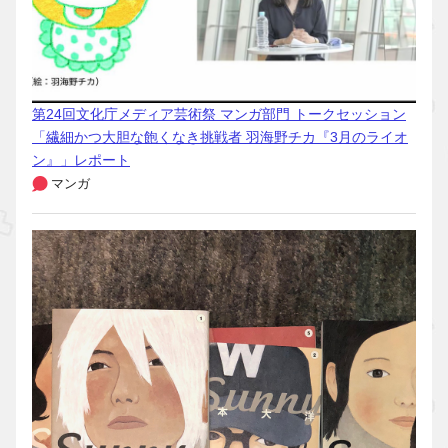
第24回文化庁メディア芸術祭 マンガ部門 トークセッション
「繊細かつ大胆な飽くなき挑戦者 羽海野チカ『3月のライオ
ン』」レポート
マンガ