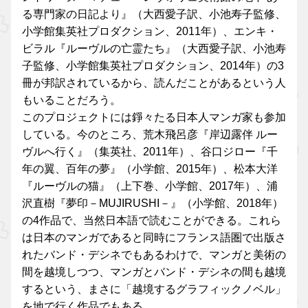
る専門家の日記より』（大西愛子訳、小池寿子監修、
小学館集英社プロダクション、2011年）、エンキ・
ビラル『ルーヴルの亡霊たち』（大西愛子訳、小池寿
子監修、小学館集英社プロダクション、2014年）の3
冊が邦訳されているから、読んだことがあるという人
もいることだろう。
このプロジェクトには錚々たる日本人マンガ家も参加
している。今のところ、荒木飛呂彦『岸辺露伴 ルー
ヴルへ行く』（集英社、2011年）、谷口ジロー『千
年の翼、百年の夢』（小学館、2015年）、松本大洋
『ルーヴルの猫』（上下巻、小学館、2017年）、浦
沢直樹『夢印－MUJIRUSHI－』（小学館、2018年）
の4作品で、当然日本語で読むことができる。これら
は日本のマンガであると同時にフランス語圏で出版さ
れたバンド・デシネでもあるわけで、マンガと美術の
間を越境しつつ、マンガとバンド・デシネの間も越境
するという、まさに「越境するグラフィックノベル」
を地で行く作品でもある。