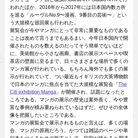
われたほか、2016年から2017年には日本国内数カ所
を巡る「ルーヴルNo.9〜漫画、9番目の芸術〜」とい
う大規模な巡回展も行われた。
展覧会が今やマンガにとって非常に重要なものである
ことは改めて言うまでもあるまい。今年日本国内で開
催されたものを数えるのだってそう簡単でないほど
に、美術館から小さな画廊、書店の展示スペースや喫
茶店の壁面に至るまで、日々さまざまな場所で多くの
マンガ展が行われている。もちろん海外でも多くの展
示が行われていて、つい最近もイギリスの大英博物館
で日本のマンガに焦点を当てた大規模な展覧会「
The
Citi exhibition Manga
」が開催され、話題になったと
ころである。マンガの展示の歴史は案外長く、今や豊
富な事例が積み重ねられているはずだ。ぜひその全体
像を把握したいところである。
マンガの展覧会で展示されるものと言えば、多くの場
合、マンガの原画だろう。かつては雑誌のページや単