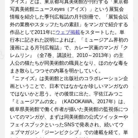
ァイズ』とは、東京都写真美術館が刊行する「東京都
写真美術館ニュースeyes（アイズ）」という展覧会
情報を紹介した季刊広報誌の月刊別冊で、「展覧会以
外の業務やスタッフたちの素顔」をマンガで紹介する
作品として2011年に
ウェブ掲載
をスタートした。単
行本に記された説明によれば、「ミュージアム界初の
漫画による月刊広報誌」で、カレー沢薫のマンガ『ク
レムリン』（全7巻、講談社、2010～2013年）の主
人公の猫たちが同美術館の職員となり、ほのかな毒を
まき散らしつつその内幕を明かしていく。
『ニァイズ』は美術館と出版社のコラボレーション企
画ということで、日本ではなかなか珍しいマンガなの
ではないかと思う。その後世に出た、宇佐江みつこ
『ミュージアムの女』（KADOKAWA、2017年）は、
岐阜県美術館で働く作者が描いた美術館の監視係につ
いてのマンガが、まずは同美術館の公式ツイッターや
フェイスブックといったSNSで発表され、続いてウ
ェブマガジン「ジーンピクシブ」での連載を経て、単