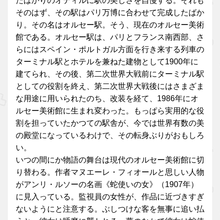
たばかりのオディルに駅の美しさを自慢する。それも
そのはず、その駅はパリ万博に合わせて完成したばか
り。その名はオルセー駅。そう、現在のオルセー美術
館である。オルセー駅は、パリとフランス南西部、さ
らにはスペイン・ポルトガル方面を行き来する列車の
ターミナル駅とホテルを兼ねた建物として1900年に
建てられ、その後、第二次世界大戦前にターミナル駅
としての役割を終え、第二次世界大戦後にはさまざま
な用途に用いられたのち、改装を経て、1986年にオ
ルセー美術館に生まれ変わった。もっぱら実用的な役
割を担っていたかつての駅舎が、今では世界有数の美
の殿堂になっているわけで、その転身ぶりがおもしろ
い。
いつの間にか物語の舞台は現代のオルセー美術館に切
り替わる。作者マヌエーレ・フィオールと思しい人物
がアンリ・ルソーの名画《蛇使いの女》（1907年）
に見入っている。監視員の女性が、作品に近づきすぎ
ないようにと注意する。ぶしつけな客を無事に追い払