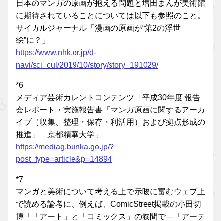
日本のマンガの原画が抱える問題と増田まんが美術館
に期待されていることについては以下も参照のこと。
サイカルジャーナル「漫画の原画が“第2の浮世
絵”に？」
https://www.nhk.or.jp/d-
navi/sci_cul/2019/10/story/story_191029/
*6
メディア芸術カレントコンテンツ「平成30年度 報告
会レポート・実施報告書「マンガ原画に関するアーカ
イブ（収集、整理・保存・利活用）および拠点形成の
推進」 京都精華大学」
https://mediag.bunka.go.jp/?
post_type=article&p=14894
*7
マンガと美術について考える上で示唆に富むウェブ上
で読める論考に、例えば、ComicStreet掲載の小田切
博「「アート」と「コミックス」の狭間で―「アーテ