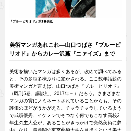
『ブルーピリオド』第1巻表紙
美術マンガあれこれ―山口つばさ『ブルーピ
リオド』からカレー沢薫『ニァイズ』まで
美術を描いたマンガは多々あるが、改めて調べてみる
と、その多種多様ぶりに驚かされる。ここ数年話題の
美術マンガと言えば、山口つばさ『ブルーピリオド』
（既刊5巻、講談社、2017年～）だろう。さまざまな
マンガの賞にノミネートされていることからも、その
評価のほどがうかがえる。チャラチャラしているよう
で成績優秀、イケメンでそつなく何でもこなす高校2
年生の主人公が、あることがきっかけで突然美術に夢
中になり、最難関の東京藝術大学を目指すという美大