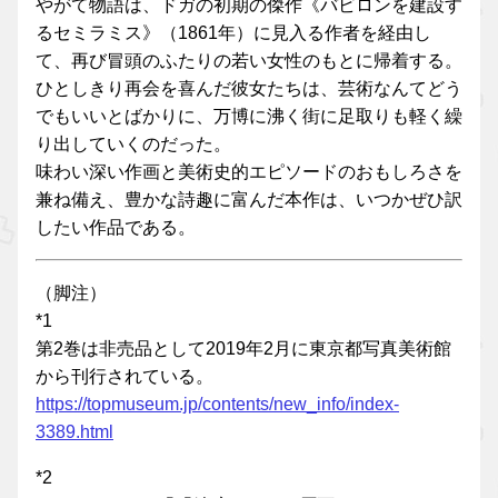
やがて物語は、ドガの初期の傑作《バビロンを建設す
るセミラミス》（1861年）に見入る作者を経由し
て、再び冒頭のふたりの若い女性のもとに帰着する。
ひとしきり再会を喜んだ彼女たちは、芸術なんてどう
でもいいとばかりに、万博に沸く街に足取りも軽く繰
り出していくのだった。
味わい深い作画と美術史的エピソードのおもしろさを
兼ね備え、豊かな詩趣に富んだ本作は、いつかぜひ訳
したい作品である。
（脚注）
*1
第2巻は非売品として2019年2月に東京都写真美術館
から刊行されている。
https://topmuseum.jp/contents/new_info/index-
3389.html
*2