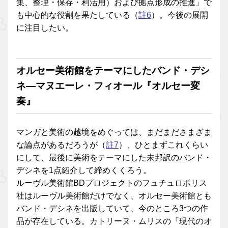
集、整理・保存・利活用）および拠点形成の推進」で
も中心的な役割を果たしている（
註6
）。今後の展開
に注目したい。
オルセー美術館をテーマにしたバンド・デシ
ネ―マヌエーレ・フィオール『オルセー変
奏』
マンガと美術の越境をめぐっては、まだまださまざま
な論点があるだろうが（
註7
）、ひとまずこれくらい
にして、最後に美術をテーマにした未邦訳のバンド・
デシネを1点紹介して締めくくろう。
ルーヴル美術館BDプロジェクトのフュチュロポリス
社はルーヴル美術館だけでなく、オルセー美術館とも
バンド・デシネを出版していて、今のところ3つの作
品が存在している。カトリーヌ・ムリスの『現代のオ