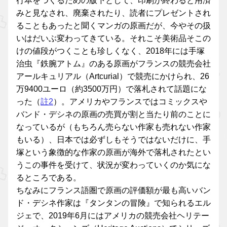
行本をつくるための版下として、印刷が終わると用済
みと見なされ、廃棄されたり、読者にプレゼントされ
ることもあったと聞くマンガの原画だが、今やその扱
いはだいぶ変わってきている。それこそ美術品そこの
けの値段がつくことも珍しくなく、2018年には手塚
治虫『鉄腕アトム』のある原画がフランスの競売会社
アールキュリアル（Artcurial）で競売にかけられ、26
万9400ユーロ（約3500万円）で落札されて話題にな
った（
註2
）。アメリカやフランスではコミックスや
バンド・デシネの原画の売買が割と当たり前のことに
なっているが（もちろん売らない作家も売れない作家
もいる）、日本では必ずしもそうではないだけに、手
塚という象徴的な作家の原画が海外で落札されたとい
うこの事件を受けて、状況が変わっていくのか気にな
るところである。
ちなみにフランス語圏で原画の評価額が最も高いバン
ド・デシネ作家は『タンタンの冒険』で知られるエル
ジェで、2019年6月にはアメリカの競売会社ヘリテー