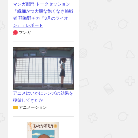
マンガ部門 トークセッション
「繊細かつ大胆な飽くなき挑戦
者 羽海野チカ『3月のライオ
ン』」レポート
マンガ
アニメはいかにレンズの効果を
模倣してきたか
アニメーション