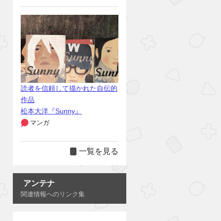
読者を信頼して描かれた自伝的
作品
松本大洋『Sunny』
マンガ
一覧を見る
アンテナ
関連情報へのリンク集