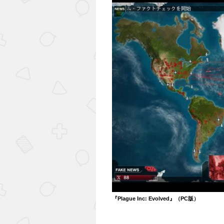
『Plague Inc: Evolved』（PC版）