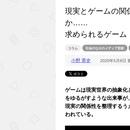
現実とゲームの関
か……
求められるゲーム
コラム
社会のなかのメディア芸術
小野 憲史
2020年5月8日 
ゲームは現実世界の抽象化
をゆるがすような出来事が
現実の関係性を整理するう
われている。