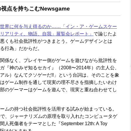
点を持ちこむNewsgame
世界に何を与え得るのか……「イン・ア・ゲームスケー
リアリティ、物語、自我」展覧会レポート」
で論じたよ
悪くも社会批評性がつきまとう。ゲームデザインとは
る行為」だからだ。
関係なく、プレイヤー側がゲームを遊びながら批評性を
『神のみぞ知るセカイ』（2008〜2014年）の主人公、
アル）なんてクソゲーだ!!」という台詞は、そのことを象
はゲーム制作を通して現実の理不尽さを指摘したいわけ
部のゲーマーはゲームを遊んで、現実と重ね合わせてし
ームの持つ社会批評性を活用する試みが始まっている。
ンルで、ジャーナリズムの原理を取り入れたコンピュータゲ
者をテーマとした『September 12th: A Toy
の先駆けだとされる。