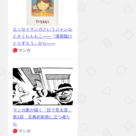
エッセイマンガというジャンル
とさくらももこ――『漫画版ひ
とりずもう』から――
マンガ
マンガ家が描く「目で見る音」
第1回 古典的前衛に立つ者た
ち
マンガ