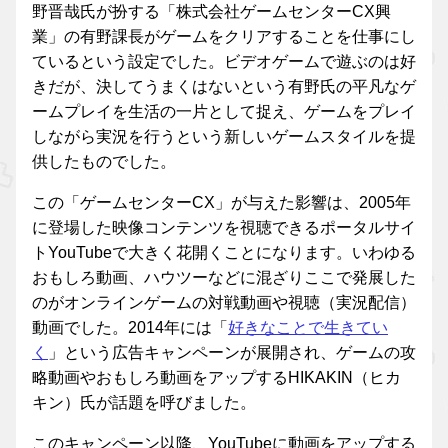
野晋哉氏が扮する「株式会社ゲームセンターCX興
業」の有野課長がゲームをクリアすることを仕事にし
ているという設定でした。ビデオゲームで遊ぶのは好
きだが、決してうまくはないという有野氏の平凡なゲ
ームプレイを生活の一片として捉え、ゲームをプレイ
しながら実況を行うという新しいゲームスタイルを提
供したものでした。
この「ゲームセンターCX」が与えた影響は、2005年
に登場した映像コンテンツを視聴できるポータルサイ
トYouTubeで大きく花開くことになります。いわゆる
おもしろ動画、ハウツーなどに混ざりここで発展した
のがオンラインゲームの対戦動画や視聴（実況配信）
動画でした。2014年には「
好きなことで生きてい
く
」という広告キャンペーンが展開され、ゲームの攻
略動画やおもしろ動画をアップするHIKAKIN（ヒカ
キン）氏が話題を呼びました。
このキャンペーン以降、YouTubeに動画をアップする