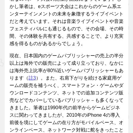
かし筆者は、eスポーツ大会はこれからのゲーム系エ
ンターテインメントの未来を象徴するライブイベント
だと考えています。それは音楽ライブイベントや音楽
フェスティバルにも通じるもので、その会場、その時
間、その体験を共有する、共感することで、より充実
感を得るものがあるからでしょう。
現在、日本国内のゲームパブリッシャーの売上の半分
以上は海外での販売によって成り立っており、なかに
は海外売上比率が80%近いゲームパブリッシャーもあ
ります（
註3
）。また、右肩下がりを続ける家庭用ゲ
ームの販売を補うべく、スマートフォン・ゲームやダ
ウンロードコンテンツ、ネットでの追加コンテンツ販
売などでカバーしているパブリッシャ－も多くなって
きました。筆者は1990年代の前半からゲームビジネ
スに関わってきましたが、2010年のiPhone 4の導入
前後を境にしてゲームの在り方がモバイルベース、オ
ンラインベース、ネットワーク対戦に舵をきったこと