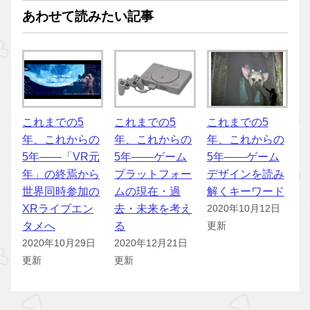
あわせて読みたい記事
これまでの5
これまでの5
これまでの5
年、これからの
年、これからの
年、これからの
5年――「VR元
5年――ゲーム
5年――ゲーム
年」の終焉から
プラットフォー
デザインを読み
世界同時参加の
ムの現在・過
解くキーワード
XRライブエン
去・未来を考え
2020年10月12日
タメへ
る
更新
2020年10月29日
2020年12月21日
更新
更新