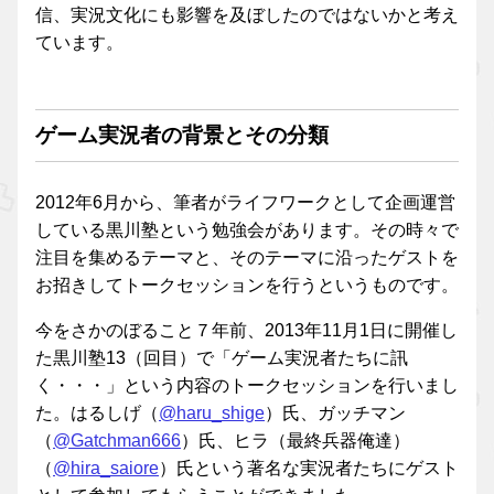
信、実況文化にも影響を及ぼしたのではないかと考え
ています。
ゲーム実況者の背景とその分類
2012年6月から、筆者がライフワークとして企画運営
している黒川塾という勉強会があります。その時々で
注目を集めるテーマと、そのテーマに沿ったゲストを
お招きしてトークセッションを行うというものです。
今をさかのぼること７年前、2013年11月1日に開催し
た黒川塾13（回目）で「ゲーム実況者たちに訊
く・・・」という内容のトークセッションを行いまし
た。はるしげ（
@haru_shige
）氏、ガッチマン
（
@Gatchman666
）氏、ヒラ（最終兵器俺達）
（
@hira_saiore
）氏という著名な実況者たちにゲスト