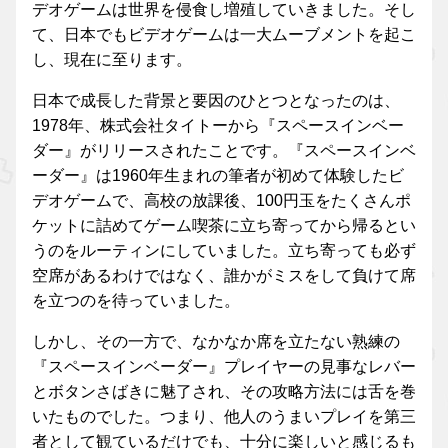
デオゲームは世界を侵食し増殖していきました。そし
て、日本でもビデオゲームは一大ムーブメントを起こ
し、現在に至ります。
日本で成長した背景と要因のひとつとなったのは、
1978年、株式会社タイトーから『スペースインベー
ダー』がリリースされたことです。『スペースインベ
ーダー』は1960年生まれの筆者が初めて体験したビ
デオゲームで、高校の放課後、100円玉をたくさんポ
ケットに詰めてゲーム喫茶に立ち寄ってから帰るとい
うのをルーティンにしていました。立ち寄っても必ず
空席があるわけではなく、誰かがミスをして負けて席
を立つのを待っていました。
しかし、その一方で、なかなか席を立たない熟練の
『スペースインベーダー』プレイヤーの見事なレバー
とボタンさばきに魅了され、その攻略方法には舌を巻
いたものでした。つまり、他人のうまいプレイを第三
者として観ているだけでも、十分に楽しいと感じるも