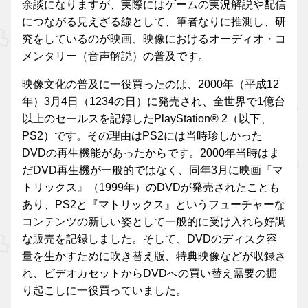
余談になりますが、実際にはゲームの実況解説や配信
につながる見えざる線として、筆者なりに推測し、研
究をしているのが映画、映像におけるオーディオ・コ
メンタリー（音声解説）の普及です。
映像文化の普及に一役買ったのは、2000年（平成12
年）3月4日（1234の日）に発売され、全世界で1億台
以上のセールスを記録したPlayStation® 2（以下、
PS2）です。その理由はPS2には当時珍しかった
DVDの再生機能があったからです。2000年当時はま
だDVD再生機が一般的ではなく、同年3月に映画『マ
トリックス』（1999年）のDVDが発売されたことも
あり、PS2と『マトリックス』というフューチャーな
コンテンツの新しい姿として一般的に受け入れら好調
な販売を記録しました。そして、DVDのディスク容
量を生かすために吹き替え版、特典映像などが収録さ
れ、ビデオカセットからDVDへの買い替え需要の掘
り起こしに一役買っていました。