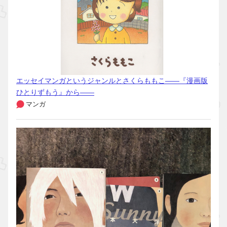
エッセイマンガというジャンルとさくらももこ――『漫画版
ひとりずもう』から――
マンガ