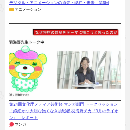
デジタル・アニメーションの過去・現在・未来 第6回
アニメーション
第24回文化庁メディア芸術祭 マンガ部門 トークセッション
「繊細かつ大胆な飽くなき挑戦者 羽海野チカ『3月のライオ
ン』」レポート
マンガ