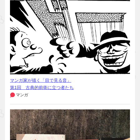
マンガ家が描く「目で見る音」
第1回 古典的前衛に立つ者たち
マンガ