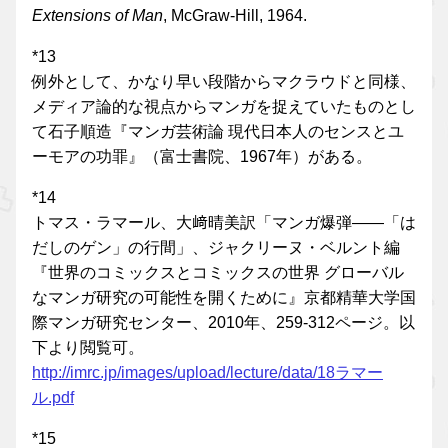
Extensions of Man
, McGraw-Hill, 1964.
*13
例外として、かなり早い段階からマクラウドと同様、
メディア論的な視点からマンガを捉えていたものとし
て石子順造『マンガ芸術論 現代日本人のセンスとユ
ーモアの功罪』（富士書院、1967年）がある。
*14
トマス・ラマール、大﨑晴美訳「マンガ爆弾――「は
だしのゲン」の行間」、ジャクリーヌ・ベルント編
『世界のコミックスとコミックスの世界 グローバル
なマンガ研究の可能性を開くために』京都精華大学国
際マンガ研究センター、2010年、259-312ページ。以
下より閲覧可。
http://imrc.jp/images/upload/lecture/data/18ラマー
ル.pdf
*15