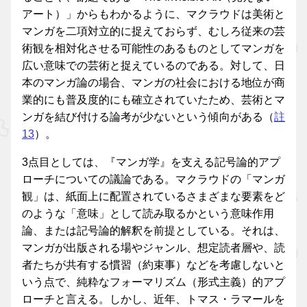
アート）」からもわかるように、マクラウドは美術と
マンガを二項対立的に捉えておらず、むしろ従来の芸
術観を相対化させる可能性のあるものとしてマンガを
広い意味での芸術と捉えているのである。対して、日
本のマンガ論の場合、マンガの社会における地位が商
業的にも普及度的にも確立されていたため、芸術とマ
ンガを結び付ける論考が少ないという傾向がある（
註
13
）。
3点目としては、『マンガ学』を支える記号論的アプ
ローチについての議論である。マクラウドの「マンガ
観」は、紙面上に配置されているさまざまな要素をど
のような「意味」として読み取るかという意味作用
論、または記号論的解釈を前提としている。それは、
マンガが出版される場やジャンル、想定読者層や、読
者たちが共有する慣習（約束事）などを考慮しないと
いう点で、純粋なフォーマリズム（形式主義）的アプ
ローチと言える。しかし、近年、トマス・ラマールを