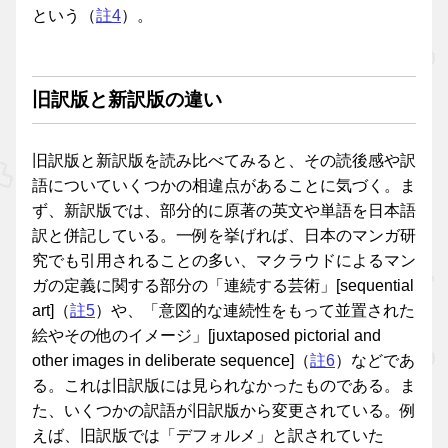
という（
註4
）。
旧訳版と新訳版の違い
旧訳版と新訳版を読み比べてみると、その読後感や訳
語についていくつかの相違点があることに気づく。ま
ず、新訳版では、部分的に原著の英文や単語を日本語
訳と併記している。一例を挙げれば、日本のマンガ研
究でも引用されることの多い、マクラウドによるマン
ガの定義に関する部分の「連続する芸術」[sequential
art]（
註5
）や、「意図的な連続性をもって並置された
絵やその他のイメージ」[juxtaposed pictorial and
other images in deliberate sequence]（
註6
）などであ
る。これは旧訳版には見られなかったものである。ま
た、いくつかの訳語が旧訳版から変更されている。例
えば、旧訳版では「デフォルメ」と訳されていた