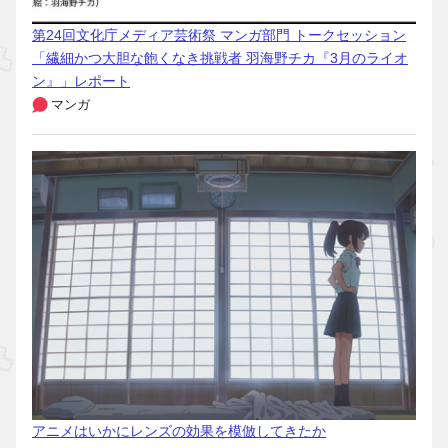
第24回文化庁メディア芸術祭 マンガ部門 トークセッション
「繊細かつ大胆な飽くなき挑戦者 羽海野チカ『3月のライオ
ン』」レポート
マンガ
アニメはいかにレンズの効果を模倣してきたか