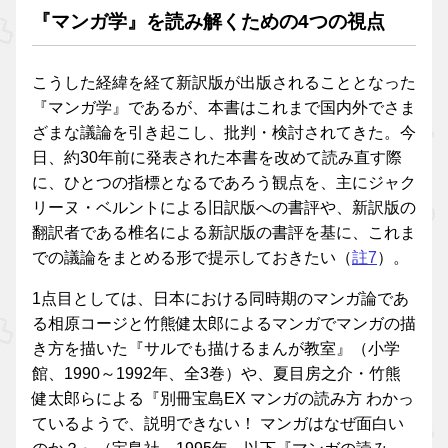
『マンガ学』を読み解くための4つの視点
こうした経緯を経て新訳版が出版されることとなった
『マンガ学』であるが、本書はこれまで国内外でさま
ざまな議論を引き起こし、批判・検討されてきた。今
日、約30年前に発表された本書を改めて読み直す際
に、ひとつの指標となるであろう観点を、主にジャク
リーヌ・ベルントによる旧訳版への書評や、新訳版の
翻訳者である椎名による新訳版の書評を基に、これま
での議論をまとめる形で提示しておきたい（
註7
）。
1点目としては、日本における同時期のマンガ論であ
る相原コージと竹熊健太郎によるマンガでマンガの描
き方を描いた『サルでも描けるまんが教室』（小学
館、1990～1992年、全3巻）や、夏目房之介・竹熊
健太郎らによる『別冊宝島EX マンガの読み方 わかっ
ているようで、説明できない！ マンガはなぜ面白い