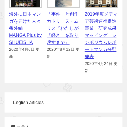
海外に日本マン
「事件」と創作
2019年度メディ
ガを届けた人々
カトリーヌ・ム
ア芸術連携促進
番外編Ⅰ
リス『わたしが
事業 研究成果
MANGA Plus by
「軽さ」を取り
マッピング シ
SHUEISHA
戻すまで』
ンポジウムレポ
ートマンガ分野
2020年4月6日 更
2020年8月12日 更
発表
新
新
2020年4月24日 更
新
English articles