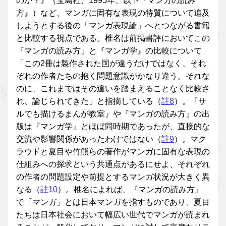
のか？』（宝島社、1995年、以下『マンガの読み
方』）など、マンガに固有な表現の特質について追及
しようとする後の「マンガ表現論」へとつながる書籍
と比較する視点である。椎名は前掲書評においてこの
『マンガの読み方』と『マンガ学』の比較について
「この2冊は製作された国が違うだけではなく、それ
ぞれの作者たちの抱く問題意識がかなり違う。それな
のに、これまではその違いを踏まえることなく比較さ
れ、論じられてきた」と指摘している（
註8
）。『サ
ルでも描けるまんが教室』や『マンガの読み方』の出
版は『マンガ学』とほぼ同時期であったが、直接的な
交流や影響関係があったわけではない（
註9
）。マク
ラウドと夏目や竹熊らの著作がマンガに固有な表現の
仕組みへの探求という共通点があるにせよ、それぞれ
の作者の問題設定や前提とするマンガ状況が大きく異
なる（
註10
）。椎名によれば、『マンガの読み方』
で「マンガ」とは日本マンガを指すものであり、夏目
たちは日本社会において幅広い世代でマンガが読まれ