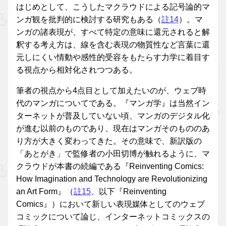
はじめとして、こうしたマクラウドによる記号論的マ
ンガ観を批判的に検討する研究もある（
註14
）。マ
ンガの諸表現が、すべて特定の意味に還元されると解
釈する考え方は、線を含む表現の物質性など言葉に還
元しにくい情動や感性的受容をもたらす力学に着目す
る視点から相対化されつつある。
筆者の視点から4点目として加えたいのが、ウェブ時
代のマンガについてである。『マンガ学』は当然イン
ターネットが普及していない頃、マンガのデジタル化
が進む以前のものであり、現在はマンガそのもののあ
り方が大きく変わってきた。その意味で、新訳版の
「あとがき」で監修者の小田切博が触れるように、マ
クラウドが本書の続編である『Reinventing Comics:
How Imagination and Technology are Revolutionizing
an Art Form』（
註15
、以下『Reinventing
Comics』）において新しい表現媒体としてのウェブ
コミックについて論じ、インターネットコミックスの