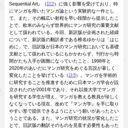
Sequential Art』（
註2
）に強く影響を受けており、特
にマンガを用いたマンガ論という実験的な一作とし
て、また、その幅広い射程を早い段階から提示したこ
とで、欧米のみならず世界的にマンガ研究の重要文献
として扱われている。今回、新訳版が企画された経緯
について、新訳版の翻訳者である椎名ゆかりは「はじ
めに」で、旧訳版が日本のマンガ研究においても基礎
文献として扱われているにもかかわらず、刊行から時
間がたち入手が困難になっていたこと、1998年と
2020年のあいだにマンガ研究をめぐる言説が著しく
変化したことを挙げている（
註3
）。マンガを学術的
に研究することを推進するために日本マンガ学会が設
立されたのが2001年であり、それ以後大学でマンガ
を研究する学生が増え、マンガを教える教員が珍しく
なくなっている現在、改めて『マンガ学』を手に取り
やすい形で提供できるようにという願いがあったとい
うことである。また、マンガ研究の状況が変化したこ
とで、旧訳版の翻訳そのものを見直す必要性もあった