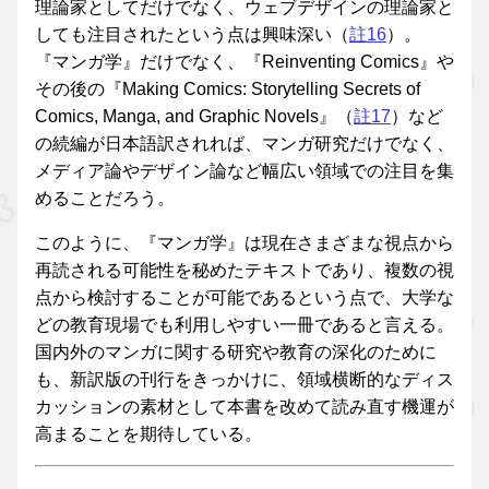
理論家としてだけでなく、ウェブデザインの理論家と
しても注目されたという点は興味深い（
註16
）。
『マンガ学』だけでなく、『Reinventing Comics』や
その後の『Making Comics: Storytelling Secrets of
Comics, Manga, and Graphic Novels』（
註17
）など
の続編が日本語訳されれば、マンガ研究だけでなく、
メディア論やデザイン論など幅広い領域での注目を集
めることだろう。
このように、『マンガ学』は現在さまざまな視点から
再読される可能性を秘めたテキストであり、複数の視
点から検討することが可能であるという点で、大学な
どの教育現場でも利用しやすい一冊であると言える。
国内外のマンガに関する研究や教育の深化のために
も、新訳版の刊行をきっかけに、領域横断的なディス
カッションの素材として本書を改めて読み直す機運が
高まることを期待している。