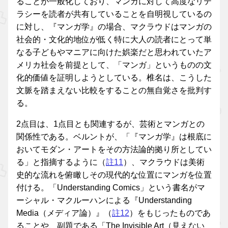
ることが一般化しており、マンガに対して高度なリテ
ラシーを読者が共有していることを自明視しているの
に対し、『マンガ学』の場合、マクラウドはマンガの
社会的・文化的地位が低く特に大人の読者にとって単
なる子どもやマニアに向けた娯楽だと思われていたア
メリカ社会を前提として、「マンガ」というものの文
化的価値を証明しようとしている。椎名は、こうした
文脈を踏まえない比較をすることの無自覚さを批判す
る。
2点目は、1点目とも関連するが、芸術とマンガとの
関係性である。ベルントが、「『マンガ学』は根底に
おいてモダン・アートをその方法論的拠り所としてい
る」と指摘するように（
註11
）、マクラウドは美術
史的な流れを俯瞰しその現代的な位置にマンガを位置
付ける。「Understanding Comics」という書名がマ
ーシャル・マクルーハンによる『Understanding
Media（メディア論）』（
註12
）をもじったものであ
ることや、副題である「The Invisible Art（見えない