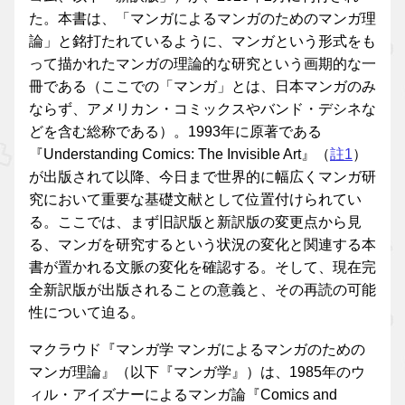
た。本書は、「マンガによるマンガのためのマンガ理
論」と銘打たれているように、マンガという形式をも
って描かれたマンガの理論的な研究という画期的な一
冊である（ここでの「マンガ」とは、日本マンガのみ
ならず、アメリカン・コミックスやバンド・デシネな
どを含む総称である）。1993年に原著である
『Understanding Comics: The Invisible Art』（
註1
）
が出版されて以降、今日まで世界的に幅広くマンガ研
究において重要な基礎文献として位置付けられてい
る。ここでは、まず旧訳版と新訳版の変更点から見
る、マンガを研究するという状況の変化と関連する本
書が置かれる文脈の変化を確認する。そして、現在完
全新訳版が出版されることの意義と、その再読の可能
性について迫る。
マクラウド『マンガ学 マンガによるマンガのための
マンガ理論』（以下『マンガ学』）は、1985年のウ
ィル・アイズナーによるマンガ論『Comics and