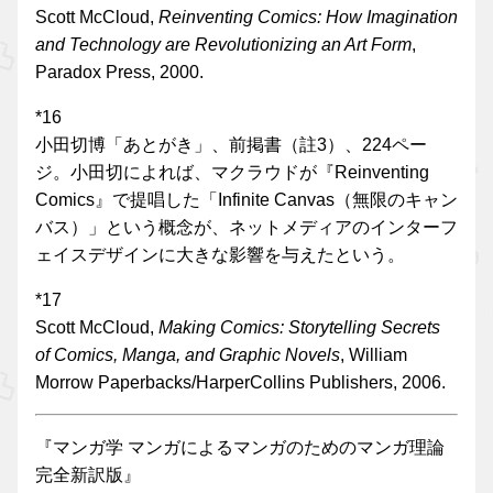
Scott McCloud,
Reinventing Comics: How Imagination
and Technology are Revolutionizing an Art Form
,
Paradox Press, 2000.
*16
小田切博「あとがき」、前掲書（註3）、224ペー
ジ。小田切によれば、マクラウドが『Reinventing
Comics』で提唱した「Infinite Canvas（無限のキャン
バス）」という概念が、ネットメディアのインターフ
ェイスデザインに大きな影響を与えたという。
*17
Scott McCloud,
Making Comics: Storytelling Secrets
of Comics, Manga, and Graphic Novels
, William
Morrow Paperbacks/HarperCollins Publishers, 2006.
『マンガ学 マンガによるマンガのためのマンガ理論
完全新訳版』