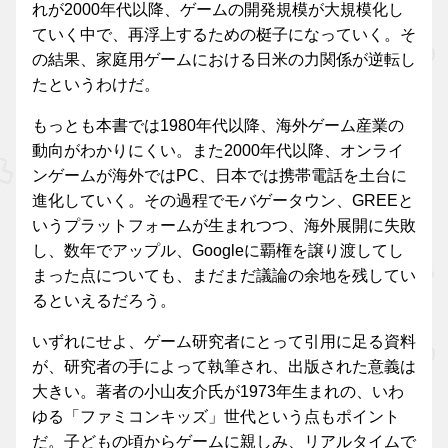
れが2000年代以降、ゲームの開発規模が大規模化し
ていく中で、再浮上するための梃子になっていく。そ
の結果、家庭用ゲームにおける日米の力関係が逆転し
たというわけだ。
もっとも本書では1980年代以降、海外ゲーム産業の
動向がわかりにくい。また2000年代以降、オンライ
ンゲームが海外ではPC、日本では携帯電話を土台に
進化していく。その過程でモバゲータウン、GREEと
いうプラットフォームが生まれつつ、海外展開に失敗
し、数年でアップル、Googleに覇権を譲り渡してし
まった点についても、まだまだ議論の余地を残してい
るといえるだろう。
いずれにせよ、ゲーム研究者にとって引用に足る資料
が、研究者の手によって執筆され、出版された意義は
大きい。著者の小山友介氏が1973年生まれの、いわ
ゆる「ファミコンキッズ」世代という点もポイント
だ。子どもの頃からゲームに親しみ、リアルタイムで