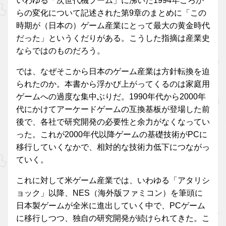
いわゆる「次世代機ブーム」に沸いた1994年ごろか
らの変化について記述された第9章のまとめに「この
時期が（日本の）ゲーム産業にとって最大の黄金時代
だった」というくだりがある。こうした指摘は産業史
ならではのものだろう。
では、なぜそこから日本のゲーム産業は方針転換を迫
られたのか。本書から浮かび上がってくるのは家庭用
ゲームへの過度な集中ぶりだ。1990年代から2000年
代にかけてアーケードゲームの互換基板が登場した前
後で、各社で研究開発の必要性と余力がなくなってい
った。これが2000年代以降ゲームの基礎技術がPCに
移行していくなかで、相対的な技術力低下につながっ
ていく。
これに対して米ゲーム産業では、いわゆる「アタリシ
ョック」以降、NES（海外版ファミコン）を筆頭に
日本製ゲームが全米に進出していく中で、PCゲーム
に移行しつつ、独自の研究開発が続けられてきた。こ