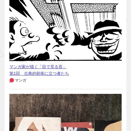
マンガ家が描く「目で見る音」
第1回 古典的前衛に立つ者たち
マンガ