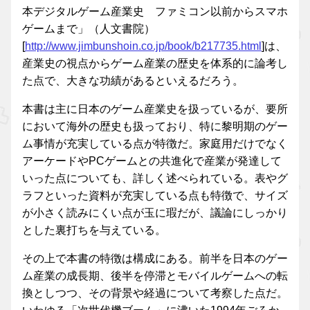
本デジタルゲーム産業史 ファミコン以前からスマホ
ゲームまで」（人文書院）
[
http://www.jimbunshoin.co.jp/book/b217735.html
]は、
産業史の視点からゲーム産業の歴史を体系的に論考し
た点で、大きな功績があるといえるだろう。
本書は主に日本のゲーム産業史を扱っているが、要所
において海外の歴史も扱っており、特に黎明期のゲー
ム事情が充実している点が特徴だ。家庭用だけでなく
アーケードやPCゲームとの共進化で産業が発達して
いった点についても、詳しく述べられている。表やグ
ラフといった資料が充実している点も特徴で、サイズ
が小さく読みにくい点が玉に瑕だが、議論にしっかり
とした裏打ちを与えている。
その上で本書の特徴は構成にある。前半を日本のゲー
ム産業の成長期、後半を停滞とモバイルゲームへの転
換としつつ、その背景や経過について考察した点だ。