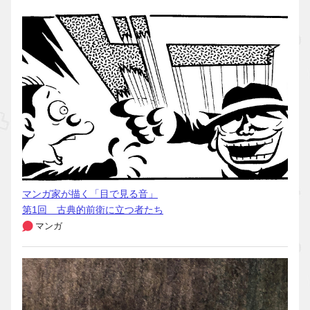
マンガ家が描く「目で見る音」
第1回 古典的前衛に立つ者たち
マンガ