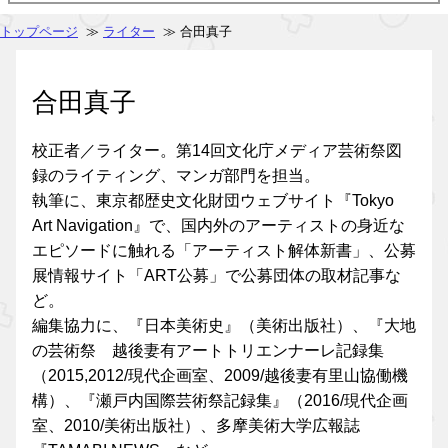
トップページ
≫
ライター
≫ 合田真子
合田真子
校正者／ライター。第14回文化庁メディア芸術祭図
録のライティング、マンガ部門を担当。
執筆に、東京都歴史文化財団ウェブサイト『Tokyo
Art Navigation』で、国内外のアーティストの身近な
エピソードに触れる「アーティスト解体新書」、公募
展情報サイト「ART公募」で公募団体の取材記事な
ど。
編集協力に、『日本美術史』（美術出版社）、『大地
の芸術祭 越後妻有アートトリエンナーレ記録集
（2015,2012/現代企画室、2009/越後妻有里山協働機
構）、『瀬戸内国際芸術祭記録集』（2016/現代企画
室、2010/美術出版社）、多摩美術大学広報誌