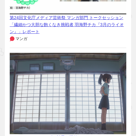
第24回文化庁メディア芸術祭 マンガ部門 トークセッション
「繊細かつ大胆な飽くなき挑戦者 羽海野チカ『3月のライオ
ン』」レポート
マンガ